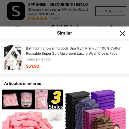
APP SHEIN - DESCUBRE TU ESTILO
×
¡Descarga y consigue un 30% de dto.!Usar el
CONSEGUIR
código: APPOFF30
(95,960)
Similar
Bathroom Showering Body Spa Gym Premium 100% Cotton
Reusable Super Soft Absorbent Luxury Wash Cloths Face
Towels
como en la foto
$51.90
Artículos similares