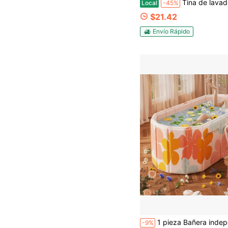
Tina de lavado de plástico, palangana y bañera para remojar los pies, cubo para lavar a mano la ropa y los platos, y suministros de limpiez
Local
-45%
$21.42
Envío Rápido
1 pieza Bañera independiente rosa, bañera portátil plegable para adultos, sin necesidad de inflar, fácil de plegar,
-9%