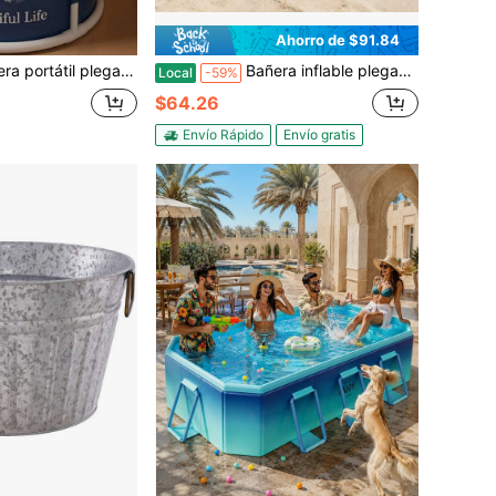
Ahorro de $91.84
ra uso interior y exterior, bañera aislada independiente, bañera de ducha, accesorios de baño, herramientas de baño
Bañera inflable plegable de PVC naranja y azul, 84 x 140 x 74 cm, piscina tipo spa, bañera portátil para adultos, capacidad de carga de 100 kg, con bomba de aire para baño doméstico y exterior.
Local
-59%
$64.26
Envío Rápido
Envío gratis