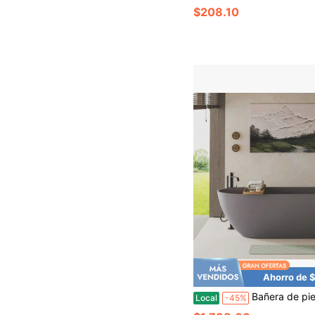
$208.10
Ahorro de 
Bañera de pie de 63" de superficie sólida de lujo, bañera de pie de resina de piedra para remojo con rebosadero y d
Local
-45%