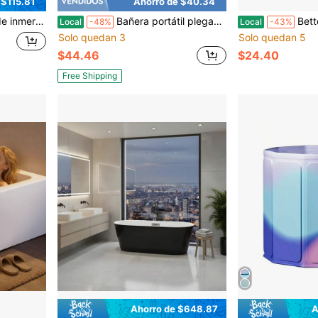
 $115.81
Ahorro de $40.34
to térmico, ideal para spa y relajación en el hogar para un uso cómodo
Bañera portátil plegable para adultos con aislamiento térmico, bañera de inmersión independiente, cabina de ducha, lavabo, cubo de spa utilitario amigable para espacios pequeños, apartamento, uso interior y exterior, verde
Better Homes & Garde
Local
-48%
Local
-43%
Solo quedan 3
Solo quedan 5
$44.46
$24.40
Free Shipping
Ahorro de $648.87
A