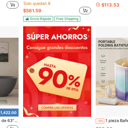
Solo quedan 8
$113.53
$561.59
Envío Rápido
Free Shipping
$1,422.00
esagüe emergente para baño contemporáneo, gris mate GF-23S03-63MG
1 pieza Bañera plegable redonda portátil con degradado, 27.56 pulgadas (70cm), Bañera de agua fría/ca
-9%