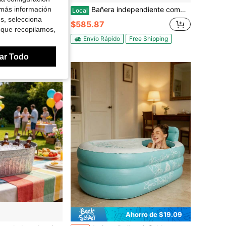
 más información
slamiento acolchado multicapa reforzado, bañera plegable para adultos
Bañera independiente compacta de 49 pulgadas de acrílico para baños pequeños, bañera de hidromasaje relajante para el hogar para apartamentos, adultos y personas mayores, color blanco
Local
es, selecciona
$585.87
 que recopilamos,
Envío Rápido
Free Shipping
ores
ar Todo
Ahorro de $19.09