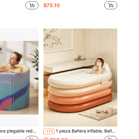
$75.10
liente, Con capa de aislamiento reforzada, Instalación rápida, Sin necesidad de ensamblaje, Adecuada para uso doméstico y al aire libre
1 pieza Bañera inflable; Bañera reforzada; Bañera portátil de almacenamiento; Baño de hielo; Bañera; Bañera de vapor. Decoración de baño, Decoración de otoño, Accesorios de baño, Temporada de regreso a la escuela
-17%