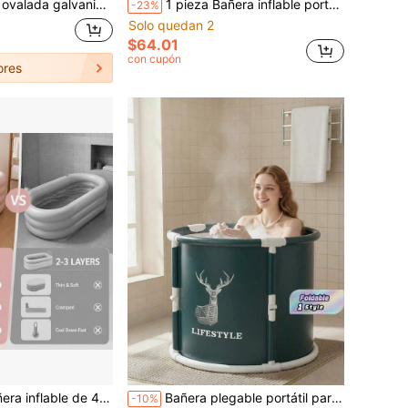
lvanizada, 20.27 PULG AN X 11.22 PULG PR X 5.70 PULG AL
1 pieza Bañera inflable portátil de PVC, bañera de agua caliente, bañera plegable, bañera portátil, bañera independiente, adecuada para uso en interiores o exteriores, plegable, fácil de inflar y drenar, sin bomba incluida
-23%
Solo quedan 2
$64.01
con cupón
ores
ueba de fugas con almohada y reposacabezas, bañera de spa portátil y plegable de gran tamaño, bañera de agua caliente, adecuada para baños pequeños en interiores del hogar para relajación
Bañera plegable portátil para adultos, con agua fría y caliente, para exteriores e interiores, con retención de temperatura, ducha, accesorios de baño.
-10%