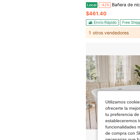
Bañera de nicho, bañera de acrílico de nicho contemporánea de 60" x 30", bañera de inmersión con desagüe y orificio de rebosadero a la izquierda,
Local
-42%
$461.40
Envío Rápido
Free Ship
1
otros vendedores
Utilizamos cookies
ofrecerte la mejo
tu preferencia de
estableceremos to
funcionalidades m
de compra con SH
necesarias que h