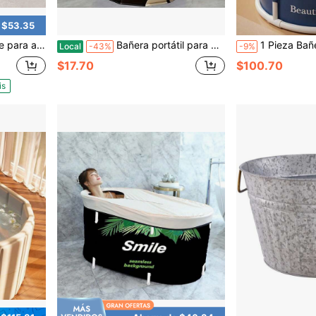
 $53.35
ento fácil y un montaje rápido, perfecta para ahorrar espacio y relajarse en la bañera en casa
Bañera portátil para adultos, bañera plegable fácil de montar (31.5"L X 26"), adecuada para viajes, camping y actividades al aire libre (Negro y Blanco, L)
1 Pieza Bañera portátil plegable para adultos, baño de agua caliente y fría, apta pa
Local
-43%
-9%
$17.70
$100.70
is