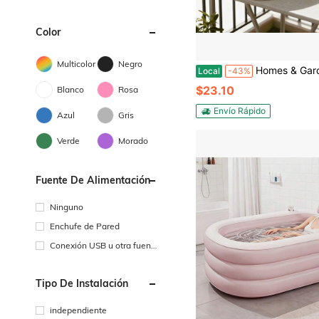
Color
Multicolor
Negro
Homes & Gardens - Bañera ovalada mediana galvanizada de color blanco vainilla BH241
Local
-43%
$23.10
Blanco
Rosa
Envío Rápido
Azul
Gris
Verde
Morado
Fuente De Alimentación
Ninguno
Enchufe de Pared
Conexión USB u otra fuent
e de alimentación de CC
Tipo De Instalación
independiente