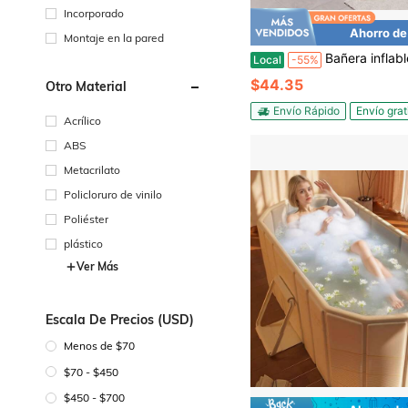
Incorporado
Ahorro de
Montaje en la pared
Bañera inflable para adultos, plegable y portátil para bañarse, equipada con respaldo cómodo, hecha de materiales gruesos y duraderos, diseñada para un almacenami
Local
-55%
$44.35
Otro Material
Envío Rápido
Envío grat
Acrílico
ABS
Metacrilato
Policloruro de vinilo
Poliéster
plástico
Ver Más
Escala De Precios (USD)
Menos de $70
$70 - $450
$450 - $700