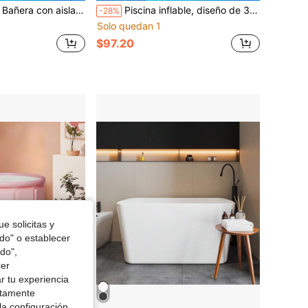
iento de PVC, color morado, para interior y exterior, con hielo y agua caliente.
Piscina inflable, diseño de 3 capas, múltiples tamaños, gran capacidad, multiusos, piscina de suelo, piscina de patio, multifuncional, adecuada para jardín, fiesta, balcón, hogar, fiesta de verano, plegable, regalo
-28%
Solo quedan 1
$97.20
e solicitas y
odo" o establecer
do",
cer
r tu experiencia
ctamente
la configuración