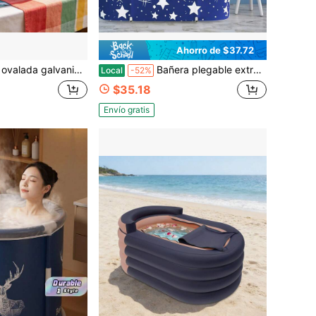
Ahorro de $37.72
lvanizada, 20.27 PULG AN X 11.22 PULG PR X 5.70 PULG AL
Bañera plegable extra grande para adultos | Experiencia de spa de lujo, alto aislamiento térmico, resistente al calor y al frío | Ideal para espacios pequeños, uso al aire libre y en la terraza
Local
-52%
$35.18
Envío gratis