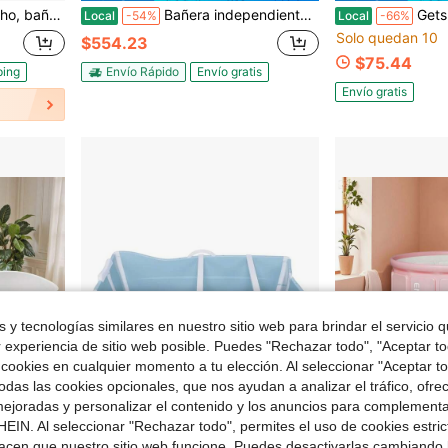
 bañera rectangular grande y profunda para baño con brida integral, color blanco
Bañera independiente de 59 pulgadas de acrílico para remojo, diseñada para actualizar el baño y relajarse
Gets Bañera con aislam
Local
-54%
Local
-66%
Solo quedan 10
$554.23
$75.44
ping
Envío Rápido
Envío gratis
Envío gratis
 y tecnologías similares en nuestro sitio web para brindar el servicio qu
r experiencia de sitio web posible. Puedes "Rechazar todo", "Aceptar t
 cookies en cualquier momento a tu elección. Al seleccionar "Aceptar to
das las cookies opcionales, que nos ayudan a analizar el tráfico, ofre
ejoradas y personalizar el contenido y los anuncios para complementa
EIN. Al seleccionar "Rechazar todo", permites el uso de cookies estri
acen que nuestro sitio web funcione. Puedes desactivarlas cambiando 