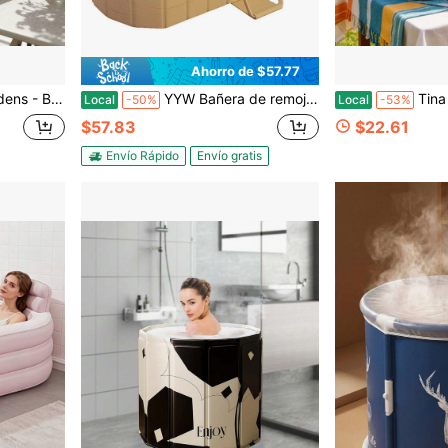
Ahorro de $57.77
00108683F9, 51,48 cm L x 28,49 cm A x 14,48 cm H
YYW Bañera de remojo plegable para adultos, bañera de hidromasaje portátil de gran tamaño de material de PVC con aislamiento térmico, ideal para spa y relajación en el hogar para un uso cómodo
Tina ovalada ga
Local
-50%
Local
-53%
$57.83
$22.61
Envío Rápido
Envío gratis