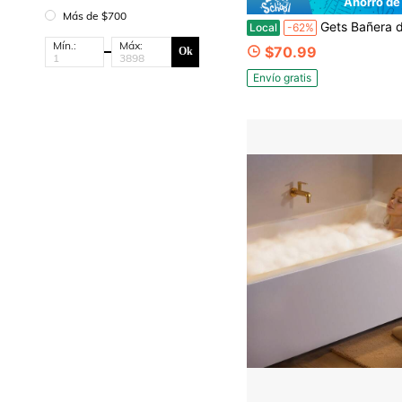
Ahorro de
Más de $700
Gets Bañera de inmersión plegable para adultos, bañera de hidromasaje portátil de gran tamaño de material de PVC con aislamien
Local
-62%
Mín.:
Máx:
$70.99
Ok
Envío gratis