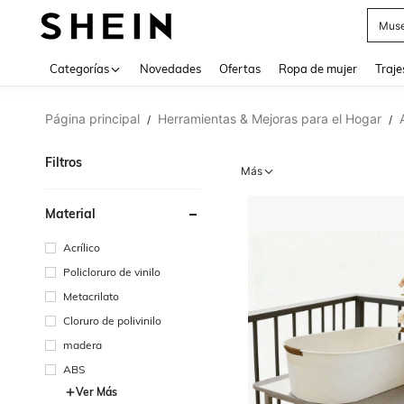
Muse
Categorías
Novedades
Ofertas
Ropa de mujer
Traje
Página principal
Herramientas & Mejoras para el Hogar
/
/
Filtros
Más
Material
Acrílico
Policloruro de vinilo
Metacrilato
Cloruro de polivinilo
madera
ABS
Ver Más