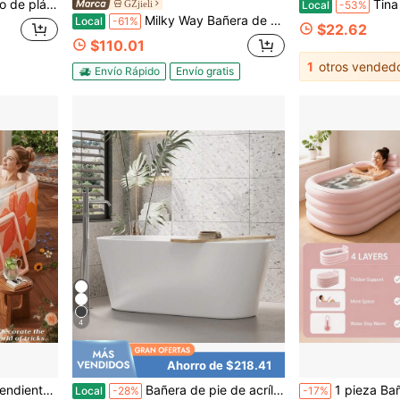
a de 12 cuartos de galón, de gran resistencia, fabricado en EE. UU., color blanco
Tina ovalada ga
GZjieli
Local
-53%
Milky Way Bañera de remojo plegable para adultos, bañera de hidromasaje portátil de gran tamaño de material de PVC con aislamiento térmico, ideal para spa y relajación en el hogar para un uso cómodo
Local
-61%
$22.62
$110.01
1
otros vended
Envío Rápido
Envío gratis
4
Ahorro de $218.41
 adecuada para viajes y espacios pequeños
Bañera de pie de acrílico de 59 pulgadas, bañera de remojo moderna con rebosadero y desagüe cromados, certificada CUPC, diseño de remojo profundo para una experiencia de spa lujosa, pieza central contemporánea de baño, blanca
1 pieza Bañera inflable de 4 capas extra alta, inmersión de Body completo para adultos, bañera inflable de PVC reforzada a pr
Local
-28%
-17%