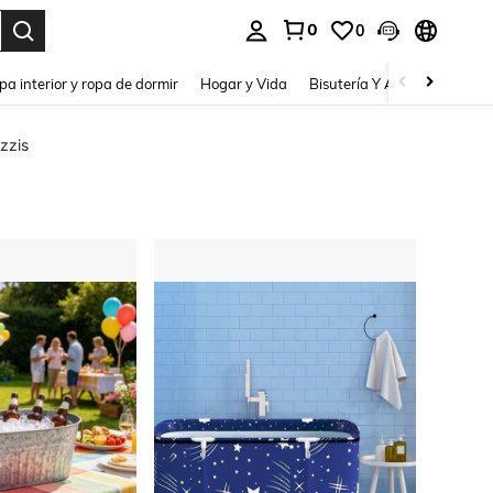
0
0
pa interior y ropa de dormir
Hogar y Vida
Bisutería Y Accesorios
Be
zzis