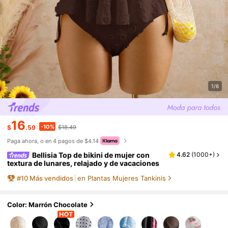
1/6
16
-10%
$
.59
$18.49
Paga ahora, o en 4 pagos de $4.14
Bellisia Top de bikini de mujer con
4.62
(
1000+
)
textura de lunares, relajado y de vacaciones
#
10
Más vendidos
en Plantas Mujeres Tankinis
Color: Marrón Chocolate