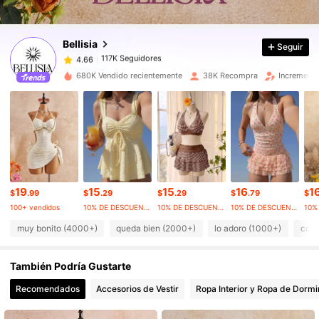
117K Seguidores
4.66
Bellisia
Seguir
117K Seguidores
4.66
g***x
pagó
Hace 9 horas
680K Vendido recientemente
38K Recompra
Incremento
117K Seguidores
4.66
117K Seguidores
4.66
117K Seguidores
4.66
19
15
15
16
1
$
.99
$
.29
$
.29
$
.79
$
100+ vendidos
10% DE DESCUENTO
10% DE DESCUENTO
10% DE DESCUENTO
117K Seguidores
4.66
muy bonito (4000+)
queda bien (2000+)
lo adoro (1000+)
como
También Podría Gustarte
117K Seguidores
4.66
Recomendados
Accesorios de Vestir
Ropa Interior y Ropa de Dormi
117K Seguidores
4.66