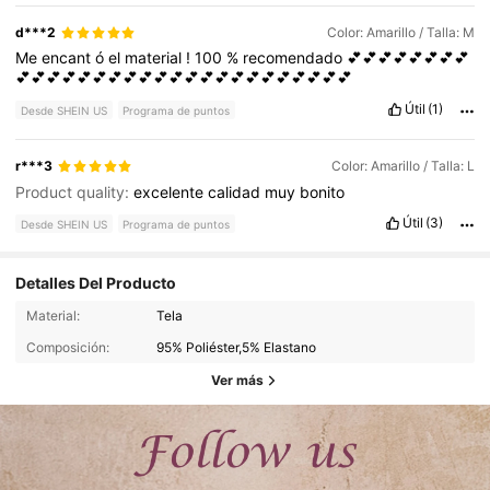
d***2
Color: Amarillo / Talla: M
Me
encant
ó
el
material
!
100
%
recomendado
💕💕💕💕💕💕💕💕
💕💕💕💕💕💕💕💕💕💕💕💕💕💕💕💕💕💕💕💕💕💕
Útil
(1)
Desde SHEIN US
Programa de puntos
r***3
Color: Amarillo / Talla: L
Product quality:
excelente
calidad
muy
bonito
Útil
(3)
Desde SHEIN US
Programa de puntos
Detalles Del Producto
Material:
Tela
Composición:
95% Poliéster,5% Elastano
Ver más