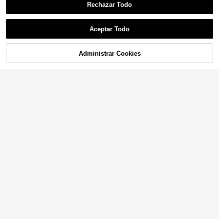
Rechazar Todo
Aceptar Todo
Administrar Cookies
¡10% DE DESCUENTO!
AÑADIR A LA BOLSA