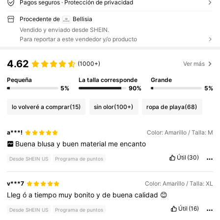
Pagos seguros · Protección de privacidad
Procedente de
Bellisia
Vendido y enviado desde SHEIN.
Para reportar a este vendedor y/o producto
4.62
(1000+)
Ver más
Pequeña
La talla corresponde
Grande
5%
90%
5%
lo volveré a comprar
(15)
sin olor
(100+)
ropa de playa
(68)
a***!
Color: Amarillo / Talla: M
Buena
blusa
y
buen
material
me
encanto
Útil
(30)
Desde SHEIN US
Programa de puntos
v***7
Color: Amarillo / Talla: XL
Lleg
ó
a
tiempo
muy
bonito
y
de
buena
calidad
😊
Útil
(16)
Desde SHEIN US
Programa de puntos