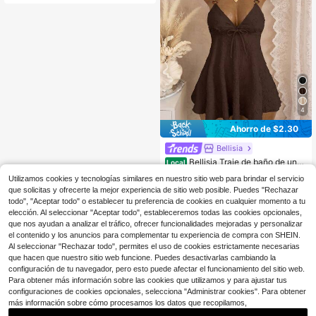
4
Ahorro de $2.30
Bellisia
Bellisia Traje de baño de una
Local
pieza con diseño sin espalda, cruce
200+ vendidos
Utilizamos cookies y tecnologías similares en nuestro sitio web para brindar el servicio
delantero con lazo y cuentas, estilo
21
$
.19
-10%
que solicitas y ofrecerte la mejor experiencia de sitio web posible. Puedes "Rechazar
dulce de fiesta de playa para vacac
iones, para mujer
todo", "Aceptar todo" o establecer tu preferencia de cookies en cualquier momento a tu
elección. Al seleccionar "Aceptar todo", estableceremos todas las cookies opcionales,
que nos ayudan a analizar el tráfico, ofrecer funcionalidades mejoradas y personalizar
el contenido y los anuncios para complementar tu experiencia de compra con SHEIN.
Al seleccionar "Rechazar todo", permites el uso de cookies estrictamente necesarias
que hacen que nuestro sitio web funcione. Puedes desactivarlas cambiando la
configuración de tu navegador, pero esto puede afectar el funcionamiento del sitio web.
Para obtener más información sobre las cookies que utilizamos y para ajustar tus
configuraciones de cookies opcionales, selecciona "Administrar cookies". Para obtener
más información sobre cómo procesamos los datos que recopilamos,