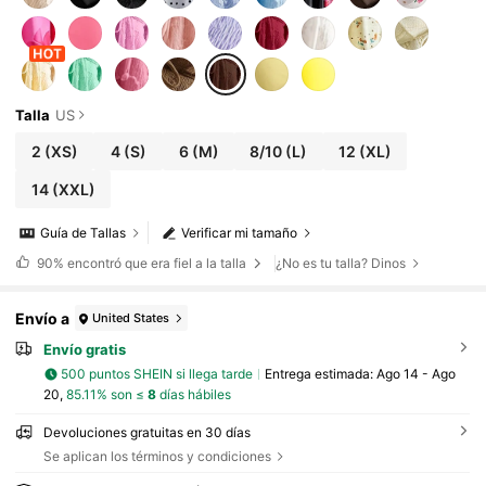
Talla
US
2
(XS)
4
(S)
6
(M)
8/10
(L)
12
(XL)
14
(XXL)
Guía de Tallas
Verificar mi tamaño
90%
encontró que era fiel a la talla
¿No es tu talla? Dinos
Envío a
United States
Envío gratis
500 puntos SHEIN si llega tarde
Entrega estimada:
Ago 14 - Ago
20,
85.11% son ≤
8
días hábiles
Devoluciones gratuitas en 30 días
Se aplican los términos y condiciones