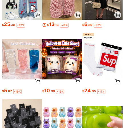
25
13
6
$
.38
$
.13
$
.89
-42%
-48%
-47%
5
10
24
$
.67
$
.98
$
.05
-19%
-19%
-11%