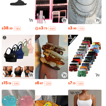
38
3
3
$
.30
$
.75
$
.40
-18%
-64%
-11%
15
6
7
$
.19
$
.87
$
.13
-24%
-22%
-23%