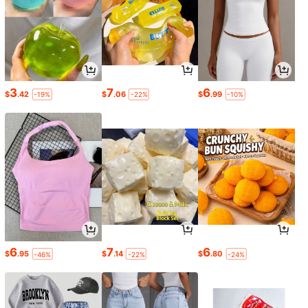
3
7
6
$
.42
$
.06
$
.99
-19%
-22%
-10%
6
7
6
$
.95
$
.14
$
.80
-46%
-22%
-24%