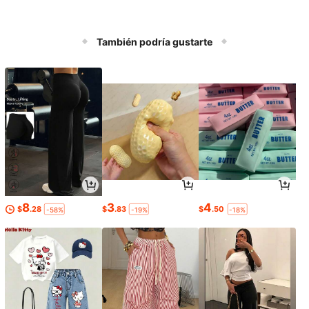
También podría gustarte
8
3
4
$
.28
$
.83
$
.50
-58%
-19%
-18%