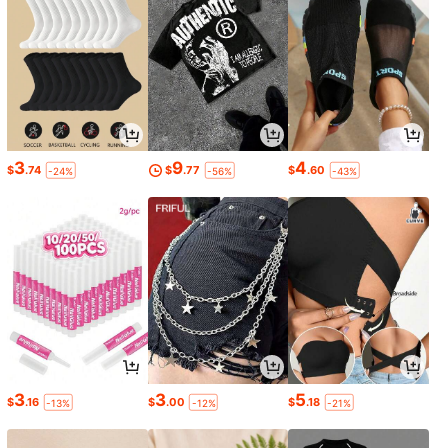
3
9
4
$
.74
$
.77
$
.60
-24%
-56%
-43%
3
3
5
$
.16
$
.00
$
.18
-13%
-12%
-21%