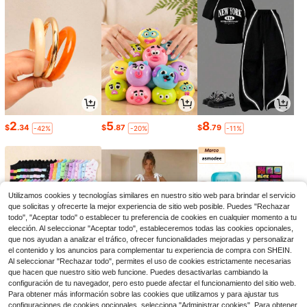
2
5
8
$
.34
$
.87
$
.79
-42%
-20%
-11%
Utilizamos cookies y tecnologías similares en nuestro sitio web para brindar el servicio
que solicitas y ofrecerte la mejor experiencia de sitio web posible. Puedes "Rechazar
todo", "Aceptar todo" o establecer tu preferencia de cookies en cualquier momento a tu
elección. Al seleccionar "Aceptar todo", estableceremos todas las cookies opcionales,
que nos ayudan a analizar el tráfico, ofrecer funcionalidades mejoradas y personalizar
el contenido y los anuncios para complementar tu experiencia de compra con SHEIN.
Al seleccionar "Rechazar todo", permites el uso de cookies estrictamente necesarias
que hacen que nuestro sitio web funcione. Puedes desactivarlas cambiando la
1
44
5
configuración de tu navegador, pero esto puede afectar el funcionamiento del sitio web.
$
.79
$
.88
$
.61
-25%
-54%
-8%
Para obtener más información sobre las cookies que utilizamos y para ajustar tus
configuraciones de cookies opcionales, selecciona "Administrar cookies". Para obtener