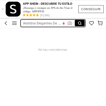
Squishies
APP SHEIN - DESCUBRE TU ESTILO
×
Embarcación
¡Descarga y consigue un 30% de dto.!Usar el
CONSEGUIR
código: APPOFF30
(95,960)
Vestidos Elegantes De Mujer
Blusas Bonitas De Mujer
Conjunto De Dos Piezas Mujer
Squishies
Embarcación
No hay coincidencias.