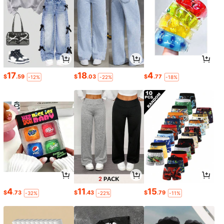
17
18
4
$
.59
$
.03
$
.77
-12%
-22%
-18%
4
11
15
$
.73
$
.43
$
.79
-32%
-22%
-11%