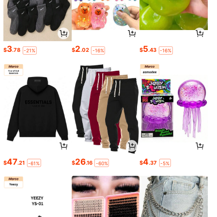
3
2
5
$
.78
$
.02
$
.43
-21%
-16%
-16%
47
26
4
$
.21
$
.16
$
.37
-61%
-60%
-5%