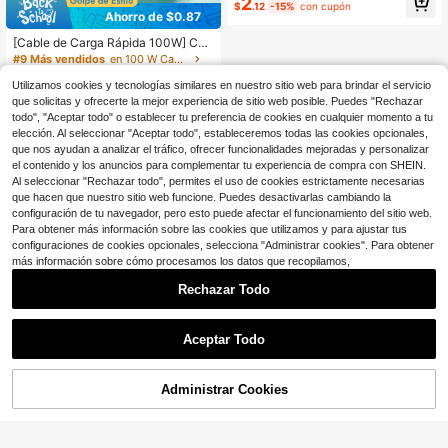
2
$
.12
-15%
con cupón
e 17/16/15/Pro/Pro Max/iPad y otros
Ahorro de $0.87
teléfonos Android, admite carga ráp
ida de 60W~18W, adecuado para us
[Cable de Carga Rápida 100W] Cab
o en interiores/exteriores/viajes y a
le de Carga Rápida Tipo-C a Tipo-
#9 Más vendidos
en 100 W Cables
utomóvil
C 100W, Doblez de 90°, Compatible
500+ vendidos
con 15 Pro/Pro Max/Plus, Pro/Air5 y
Utilizamos cookies y tecnologías similares en nuestro sitio web para brindar el servicio
2
Otros Modelos, Opciones de Longit
$
.43
-26%
que solicitas y ofrecerte la mejor experiencia de sitio web posible. Puedes "Rechazar
ud 3.3ft/6.6ft/10ft, Compatible con i
todo", "Aceptar todo" o establecer tu preferencia de cookies en cualquier momento a tu
Phone 16/16 Pro Max, 15/15 Plus, 15
elección. Al seleccionar "Aceptar todo", estableceremos todas las cookies opcionales,
Pro, 15 Pro Max, Compatible con Re
que nos ayudan a analizar el tráfico, ofrecer funcionalidades mejoradas y personalizar
dmi, Interfaz Tipo-C
el contenido y los anuncios para complementar tu experiencia de compra con SHEIN.
Al seleccionar "Rechazar todo", permites el uso de cookies estrictamente necesarias
que hacen que nuestro sitio web funcione. Puedes desactivarlas cambiando la
configuración de tu navegador, pero esto puede afectar el funcionamiento del sitio web.
Para obtener más información sobre las cookies que utilizamos y para ajustar tus
configuraciones de cookies opcionales, selecciona "Administrar cookies". Para obtener
más información sobre cómo procesamos los datos que recopilamos,
Rechazar Todo
Aceptar Todo
Administrar Cookies
¡16% DE DESCUENTO!
AÑADIR A LA BOLSA