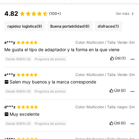
4.82
(100+)
Ver más
rapidez logística
(9)
Buena portabilidad
(6)
disfraces
(1)
a***y
Color: Multicolor / Talla: Verde-3m
Me
gusta
el
tipo
de
adaptador
y
la
forma
en
la
que
viene
Útil
(1)
Desde SHEIN US
Programa de puntos
a***y
Color: Multicolor / Talla: Verde-3m
Salen
muy
buenos
y
la
marca
corresponde
Útil
(0)
Desde SHEIN US
Programa de puntos
d***z
Color: Multicolor / Talla: negro-3m
Muy
excelente
Útil
(0)
Desde SHEIN US
Programa de puntos