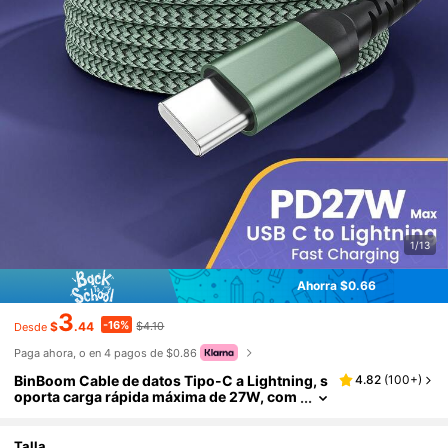
1/13
Ahorra $0.66
3
-16%
$
.44
$4.10
Desde
Paga ahora, o en 4 pagos de $0.86
BinBoom Cable de datos Tipo-C a Lightning, s
4.82
(
100+
)
oporta carga rápida máxima de 27W, com
patible con iPhone 14/13/12/11 Pro Max; C
able de datos USB trenzado de nailon, compat
ible con XS Max/XR/X/8/7/Plus/6S Plus, iPad;
Talla