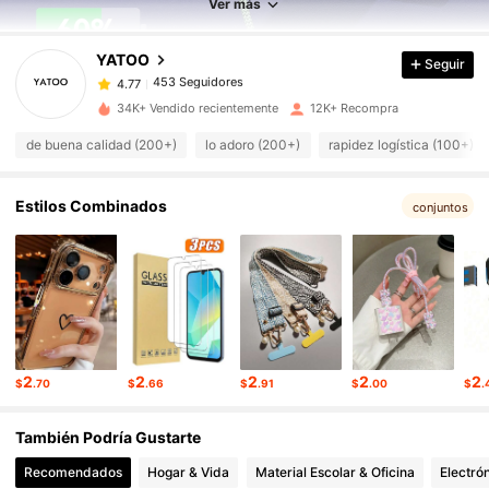
Ver más
YATOO
Seguir
453 Seguidores
4.77
v***6
pagó
Hace 1 día
34K+ Vendido recientemente
12K+ Recompra
453 Seguidores
4.77
de buena calidad (200+)
lo adoro (200+)
rapidez logística (100+)
453 Seguidores
4.77
Estilos Combinados
conjuntos
453 Seguidores
4.77
453 Seguidores
4.77
2
2
2
2
2
$
.70
$
.66
$
.91
$
.00
$
.
453 Seguidores
4.77
También Podría Gustarte
Recomendados
Hogar & Vida
Material Escolar & Oficina
Electró
453 Seguidores
4.77