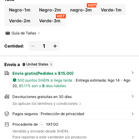
Compatible con iPhone 14 Pro Max, 14 Pro, 14
Plus, 13 Pro Max, 13 Pro, 13, 12 Pro, 12, 11, XS,
Negro-1m
Negro-2m
negro-3m
Verde-1m
XR, 8 Plus, 8, 7, 6, 5, SE; Compatible con carga
dor de iPad; Certificado MFi
Verde-2m
Verde-3m
Guía de Tallas
Cantidad:
Envío a
United States
Envío gratis(Pedidos ≥ $15.00)
500 puntos SHEIN si llega tarde
Entrega estimada:
Ago 14 - Ago
20,
85.11% son ≤
8
días hábiles
Devoluciones gratuitas en 30 días
Se aplican los términos y condiciones
Pagos seguros · Protección de privacidad
Procedente de
YATOO
Vendido y enviado desde SHEIN.
Para reportar a este vendedor y/o producto