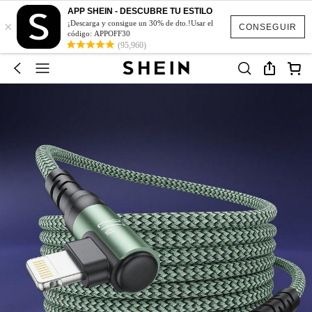
APP SHEIN - DESCUBRE TU ESTILO
×
¡Descarga y consigue un 30% de dto.!Usar el
CONSEGUIR
código: APPOFF30
(95,960)