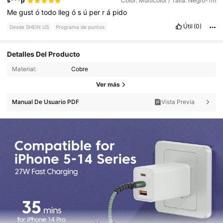
s***p
Color: Multicolor / Talla: Negro-1m
Me
gust
ó
todo
lleg
ó
s
ú
per
r
á
pido
Útil
(0)
Desde SHEIN US
Programa de puntos
Detalles Del Producto
Material:
Cobre
Ver más
Manual De Usuario PDF
Vista Previa
453 Seguidores
4.77
453 Seguidores
4.77