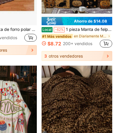
Ahorro de $14.08
nt, manta de guepardo de 300 g/m² ligera para sofá, cama, súper suave y cálida, 127 x 152 cm, marrón. ¡Una manta, múltiples usos! Manta plegable portátil, manta moderna minimalista, cubierta de lujo ligera y versátil, regalo versátil.
1 pieza Manta de felpa vintage de Halloween - Gatos negros espeluznantes, calabazas de Jack-O'-Lanterns, casas embrujadas, murciélagos y patrones góticos - Edredón/funda de sofá/manta de camping de franela suave - Regalo acogedor lavable a máquina para todo el año para mujeres, adolescentes, decoración del hogar - Colores marrón/negro/naranja/gris/beige - 100% Polar de poliéster con textura acolchada, ideal para la siesta, los viajes y usos múltiples - Perfecto para Halloween y confort durante todo el año, Manta de franela de Halloween, Decoración de Halloween, Manta suave - Múltiples tamaños, Necesidad acogedora
Local
-62%
en Diariamente Mantas para sofá, mantas decorativa
#1 Más vendidos
vendidos
$8.72
200+ vendidos
ores
3
otros vendedores