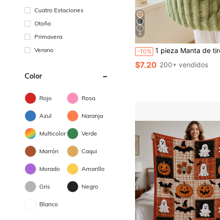
Cuatro Estaciones
Otoño
6
Primavera
Verano
1 pieza Manta de tiro gruesa y cálida ultra suave a rayas - Poliéster lavable a máquina, hipoalergénica, confort acogedor para todo el año para sofá, cama o regalo - Colores mixtos, manta de tiro para sofá, decoración del hogar neutra, material hipoalergénico
-10%
$7.20
200+ vendidos
Color
Rojo
Rosa
Azul
Naranja
Multicolor
Verde
Marrón
Caqui
Morado
Amarillo
Gris
Negro
Blanco