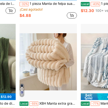
comodidad y decoración, manta para la familia
1 pieza Manta de felpa suave y cómoda de unicolor a rayas, manta de regalo de Pascua, manta de lanzamiento multiusos, adecuada para cama, sofá, viaje, oficina, decoración de dormitorio, todas las estaciones, manta de lujo de doble cara - Franela a rayas cómoda, suave y cálida, adecuada para siesta, oficina, camping, sofá - Colcha de poliéster multifuncional, regalo perfecto de Navidad
1 pieza Manta de Michael J. Jac
-32%
Local
-43%
¡Casi agotado!
$12.30
100+ v
$4.88
7
 $12.90
 para sofá, cama, sofá y decoración del hogar
XBH Manta extra grande de 108 in * 90 in * 90 in, manta gruesa, suave y cómoda, manta de doble cara de terciopelo con pelo de conejo 3D, manta cálida de terciopelo, manta para siesta, manta para aire acondicionado, manta para oficina, exterior y camping, regalo, manta para dormitorio, habitación de invitados, sala de estar, dormitorio de estudiante, automóvil y sofá, manta versátil para todas las estaciones, cobertura completa para regalos de Navidad
Manta de franela con diseño de conchas y coral d
Local
-55%
Local
-77%