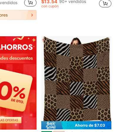
$13.54
90+ vendidos
vendidos
con cupón
ores
Ahorro de $7.03