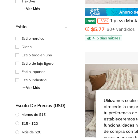
Tie-Dye
Ver Más
Ahorro d
1 pieza Manta de lujo gruesa y mullida con estampado de guepardo de piel de conejo sintética, manta decorativa ultra mullida,
Local
-53%
Estilo
$5.77
60+ vendidos
4-5 días hábiles
Estilo nórdico
Diario
Estilo todo en uno
Estilo de lujo ligero
Estilo japones
Estilo Industrial
Ver Más
Utilizamos cookies
Escala De Precios (USD)
ofrecerte la mejo
tu preferencia de
Menos de $15
estableceremos to
$15 - $20
funcionalidades m
de compra con SH
Más de $20
necesarias que h