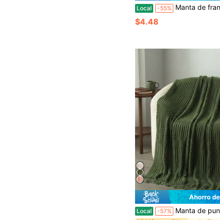
Manta de franela de los Tennessee Volunteers para aficionados que brinda calidez, 
Local
-55%
$4.48
Ahorro de
Manta de punto de diamante de unicolor con flecos, manta bohemia suave y cálida
Local
-57%