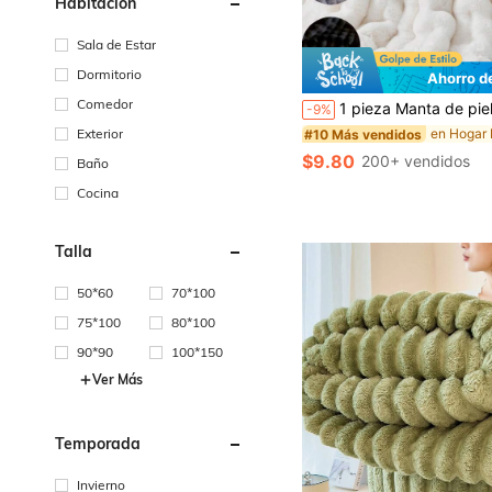
Habitación
Sala de Estar
Dormitorio
Ahorro d
Comedor
1 pieza Manta de piel de conejo sintética blanca, negra, gris y caqui, suave y cálida, estilo de lujo, manta multiusos, fácil de cuidar, ligera y versátil, disponible en múltiples colores y tamaños, manta de pelo largo esponjosa de lujo, suave y cómoda, adecuada para sala de estar, dormitorio y sofá, esenci
-9%
Exterior
#10 Más vendidos
$9.80
200+ vendidos
Baño
Cocina
Talla
50*60
70*100
75*100
80*100
90*90
100*150
Ver Más
Temporada
Invierno