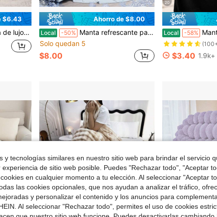
5
20
e $6.43
Ahorro de $8.00
#1 Más vendidos
 acogedora y suave para usar en sofá, cama y viajes (Guepardo, 50*60)
Manta refrescante para personas que pasan calor al dormir, manta de verano ligera y transpirable con efecto refrescante, manta fresca lavable a máquina para cama y sofá.
Manta de franela personalizada con foto y texto. Manta decorativa para 
Local
-50%
Local
-58%
(100
Solo quedan 5
#1 Más vendidos
#1 Más vendidos
(100
(100
$8.00
$3.40
1.9k+
#1 Más vendidos
(100
 y tecnologías similares en nuestro sitio web para brindar el servicio qu
r experiencia de sitio web posible. Puedes "Rechazar todo", "Aceptar t
 cookies en cualquier momento a tu elección. Al seleccionar "Aceptar to
das las cookies opcionales, que nos ayudan a analizar el tráfico, ofre
ejoradas y personalizar el contenido y los anuncios para complementa
EIN. Al seleccionar "Rechazar todo", permites el uso de cookies estri
acen que nuestro sitio web funcione. Puedes desactivarlas cambiando 