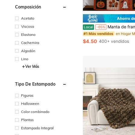
Composición
Ahorro d
Acetato
Manta de franela de calabaza fantasma de Halloween, manta de felpa suave a cuadros, estampado de murciélago y calabaza de Jack O Lantern, manta
Viscosa
Local
-65%
#1 Más vendidos
Elastano
$4.50
400+ vendidos
Cachemira
Algodón
Lino
Ver Más
Tipo De Estampado
Figuras
Halloween
Color combinado
Plantas
Estampado Integral