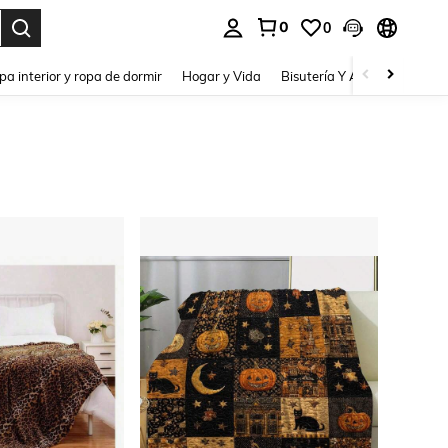
0
0
pa interior y ropa de dormir
Hogar y Vida
Bisutería Y Accesorios
Be