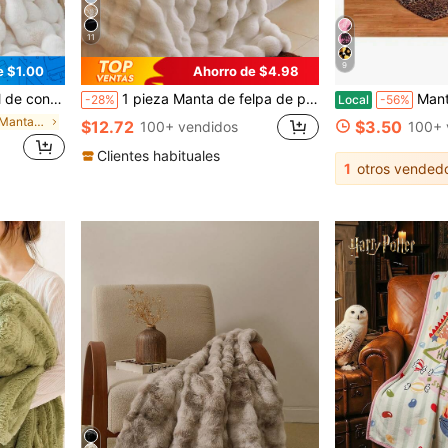
11
9
e $1.00
Ahorro de $4.98
al para el hogar, ropa de cama para dormitorio, esencial para el hogar, lavable a máquina, esencial de invierno.
1 pieza Manta de felpa de piel de visón sintética de lujo, manta suave y esponjosa de doble capa con sensación de nube, adecuada para el hogar, la sala de estar, el dormitorio, el sofá, también es un gran regalo para mejorar la calidad de vida en el hogar
Manta de forro polar de franela con estampado de leopardo 3D Excerve
-28%
Local
-56%
en Hogar Mantas de cama y mantas de toalla
$12.72
$3.50
100+ vendidos
100+ 
Clientes habituales
1
otros vended