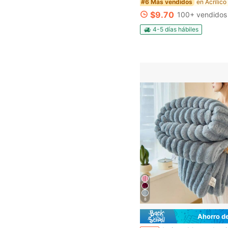
#6 Más vendidos
$9.70
100+ vendidos
4-5 días hábiles
8
Ahorro d