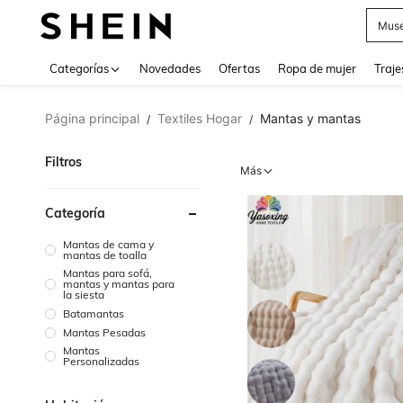
Muse
Categorías
Novedades
Ofertas
Ropa de mujer
Traje
Página principal
Textiles Hogar
Mantas y mantas
/
/
Filtros
Más
Categoría
Mantas de cama y
mantas de toalla
Mantas para sofá,
mantas y mantas para
la siesta
Batamantas
Mantas Pesadas
Mantas
Personalizadas