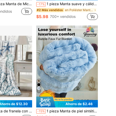
kson Regalos Mantas de franela ultra suaves para decoración de sala de estar, dormitorio, sofá, silla, oficina, automóvil
1 pieza Manta suave y cálida de felpa a rayas, manta de tiro multifuncional para Navidad adecuada para cama, sofá, viaje, oficina, decoración de dormitorio, decoración del hogar, uso en todas las estaciones, regalo perfecto para amigos y familiares en Navidad y Halloween
-17%
en Poliéster Mantas de cama y mantas de toalla
#2 Más vendidos
endidos
$5.98
700+ vendidos
7
Ahorro de $12.30
Ahorro de $2.46
e tema oceánico, suave, acogedora, cálida y cómoda, ligera, regalo romántico para el Día de San Valentín, aniversario, vacaciones en la playa, náutica y relajante para parejas
1 pieza Manta de piel sintética azul cielo, piel sintética suave y cálida, estilo de lujo, adecuada para sala de estar, dormitorio, sofá y talla grande ocasiones. Opciones de tamaño: Grande, Doble, Extra Grande. Esta manta de piel sintética de pelo largo y esponjoso de lujo es suave y cómoda, ideal para el hogar, dormitorio, temporada de regreso a la escuela.
-15%