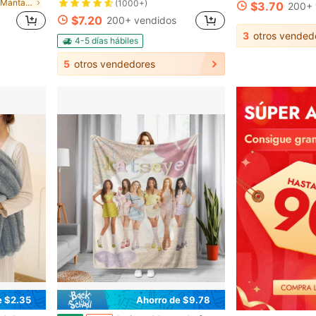
en Acrílico Mantas para sofá, mantas decorativas y
(1000+)
$3.70
200+ 
$7.20
200+ vendidos
3
otros vended
4-5 días hábiles
5
otros vendedores
e $2.35
Ahorro de $9.78