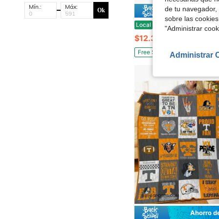
Mín.:
Máx:
de tu navegador, 
Ok
Ahorro d
sobre las cookies
Mantas suaves con estampado floral de rosas vintage, mantas para todas las habitaciones - Decoraci
Local
-38%
"Administrar coo
$12.39
Free Shipping
Administrar 
Ahorro d