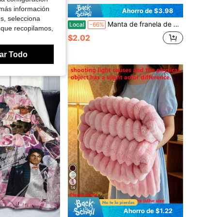
 más información
Ahorro de $3.98
es, selecciona
erciopelo con pelo de conejo 3D, manta cálida de terciopelo, manta para siesta, manta para aire acondicionado, manta para oficina, exterior y camping, regalo, manta para dormitorio, habitación de invitados, sala de estar, dormitorio de estudiante, automóvil y sofá, manta versátil para todas las estaciones, cobertura completa para regalos de Navidad
Manta de franela de color verde azulado sólido - Cubrecama suave para todas las estaciones, sofá, coche, manta de viaje para camping con textura verde azulado - Decoración del hogar contemporánea, manta versátil para cama, sofá, viaje - Regalo perfecto para Navidad, Halloween - Tela de franela de lujo
Local
-66%
 que recopilamos,
$2.02
vendidos
s
ar Todo
14
Ahorro de $1.22