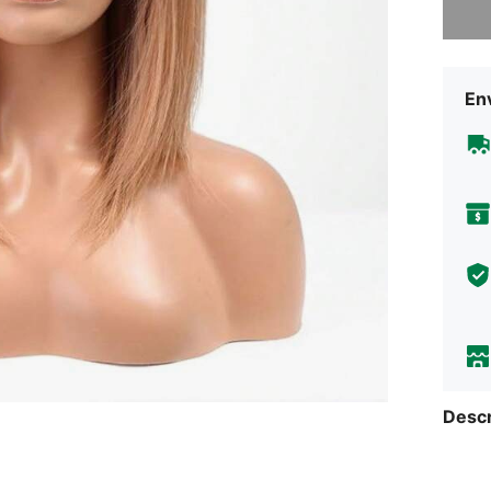
Env
Descr