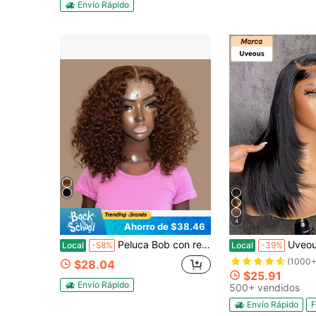
Envío Rápido
4
Ahorro de $38.46
Peluca Bob con reflejos del 4/27, cabello humano, onda profunda, 13x4 Encaje frontal, 200 densidad, rubio miel ombre, cabello virgen brasileño, línea del cabello natural pre-arrancada, peluca frontal de encaje de cabello humano
Uveous Pelucas frontales de encaje de cabello humano de 13x4 con densidad de 200, ca
Local
-58%
Local
-39%
(1000+
$28.04
$25.91
Envío Rápido
500+ vendidos
Envío Rápido
F