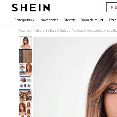
S
Use up 
Categorías
Novedades
Ofertas
Ropa de mujer
Traje
Página principal
Belleza & Salud
Pelucas & Accesorios
Cabell
/
/
/