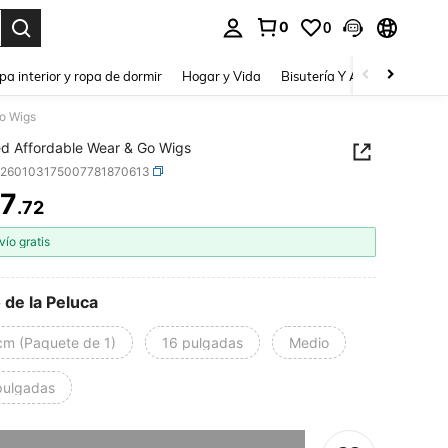
0
0
a. Press Enter to select.
pa interior y ropa de dormir
Hogar y Vida
Bisutería Y Accesorios
Be
o Wigs
d Affordable Wear & Go Wigs
b260103175007781870613
07
.72
ICE AND AVAILABILITY
vío gratis
 de la Peluca
cm (Paquete de 1)
16 pulgadas
Medio
pulgadas
imos, este producto está agotado.