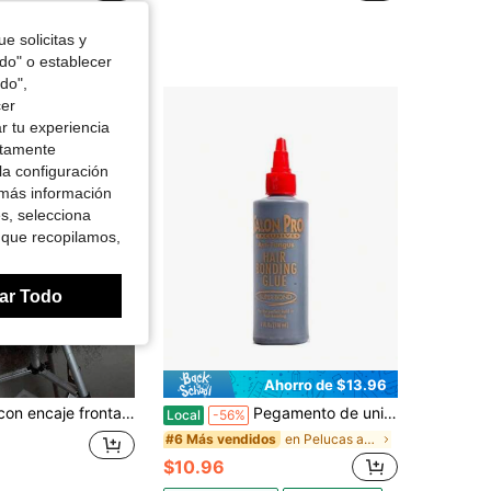
e solicitas y
odo" o establecer
do",
cer
r tu experiencia
ctamente
la configuración
 más información
es, selecciona
 que recopilamos,
ar Todo
Ahorro de $13.96
n costuras, peluca con encaje frontal recortada previamente de 13x6 5*5 13x4 4*4 transparente, peluca con encaje frontal rizado africano Jerry con cabello de bebé, fibra sintética resistente al calor para mujeres
Pegamento de unión capilar anti-hongos DSalon Pro Exclusives 118 ml/4 fl oz
Local
-56%
en Pelucas asequibles y fáciles de usar
#6 Más vendidos
$10.96