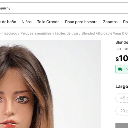
quishy
and down arrow keys to navigate search Búsqueda reciente and Busca y Encuentr
s de baño
Niños
Talla Grande
Ropa para hombre
Zapatos
Ro
o mezclado
Pelucas asequibles y fáciles de usar
Blended Affordable Wear & G
/
/
Blende
SKU: s
1
$
PR
En
Largo
45 
20 
Lo sent