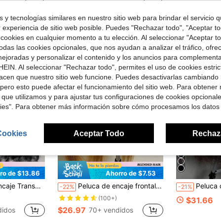
$26.38
en Pelucas asequibles y fáciles de usar
 y tecnologías similares en nuestro sitio web para brindar el servicio qu
ree Shipping
Envío Rápido
Free Shipping
r experiencia de sitio web posible. Puedes "Rechazar todo", "Aceptar t
 cookies en cualquier momento a tu elección. Al seleccionar "Aceptar to
das las cookies opcionales, que nos ayudan a analizar el tráfico, ofre
ejoradas y personalizar el contenido y los anuncios para complementa
EIN. Al seleccionar "Rechazar todo", permites el uso de cookies estri
acen que nuestro sitio web funcione. Puedes desactivarlas cambiando 
pero esto puede afectar el funcionamiento del sitio web. Para obtener
 que utilizamos y para ajustar tus configuraciones de cookies opcional
kies". Para obtener más información sobre cómo procesamos los datos
Cookies
Aceptar Todo
Rechaz
4
ro de $13.86
Ahorro de $7.53
tada y Pre Depilada, Perfecta para Uso Diario, de Aspecto Natural y Suave, Peluca de Cabello Largo y Elegante Mezclado para Mujeres
Peluca de encaje frontal con densidad 200% Plus, 28 30 32 pulgadas, 13X4 13X6 HD, lacia HD, encaje transparente natural suizo pre-depilado, color 4/27 rubio miel, cabello humano mezclado con fibra resistente a altas temperaturas, con baby hair, para mujeres
Peluca con encaje frontal de 13x6, densidad de 250, peluca con encaje frontal de onda profunda si
-22%
-21%
(100+)
$31.66
$26.97
didos
70+ vendidos