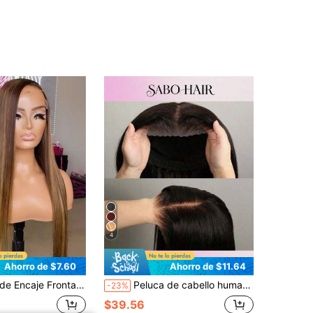
4
Ahorro de $7.60
Ahorro de $11.64
el 4/27, Lacia, 13X4 13x6, con Cabello de Bebé, Perfecta para Uso Diario, Apariencia Natural, Línea de Cabello Natural, Suave, para Mujeres, Cabello Largo de Moda, Mezcla de Cabello Brasileño
Peluca de cabello humano mezclado sin pegamento, pre-depilada, pre-cortada, color natural, recta 1B, peluca frontal de encaje para mujeres, color negro, 5X5, lista para usar, sin pegamento, cabello natural, 26 pulgadas
-23%
$39.56