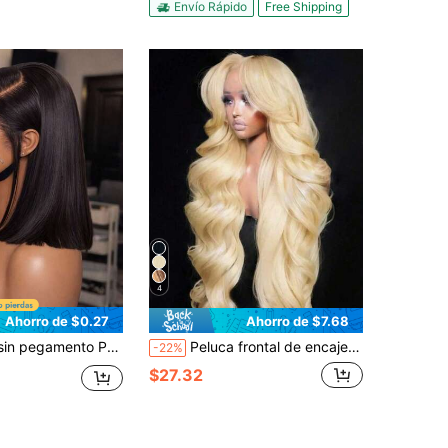
Envío Rápido
Free Shipping
4
Ahorro de $0.27
Ahorro de $7.68
 Densidad del 200% color natural cabello liso - Línea de cabello pre-cortada y cabello de bebé - Lista para usar sin pegamento - Múltiples tamaños adecuados para mujeres Día de San Valentín
Peluca frontal de encaje HD de 200% de densidad, 30 pulgadas, cabello humano frontal 613 rubio, peluca de encaje frontal HD 13x4 con encaje transparente, peluca de cabello mezclado de color, peluca pre-arrancada con cabello de bebé para mujeres, uso diario y de fiesta
-22%
$27.32