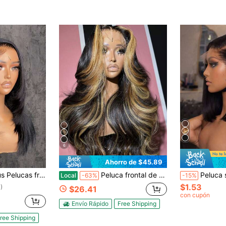
6
Ahorro de $45.89
bello humano liso HD, pelucas frontales de encaje de cabello humano pre-arrancadas de 13x4, pelucas de cabello humano liso para mujeres sin pegamento, color natural
Peluca frontal de encaje 13x4 de 30 pulgadas y 200% de densidad, cabello humano mezclado con reflejos ombré 1B/27 Body Wave, sin pegamento, peluca frontal de encaje transparente HD 5x5 para mujer, línea de cabello natural pre-depilada, pelucas sintéticas mezcladas para cosplay, adecuadas para Halloween o fiestas.
Peluca sin pegamento Put And Go 5*5 4*4 con encaje HD y 13*4 13*6 con encaje frontal HD -
Local
-63%
-15%
$1.53
)
$26.41
con cupón
Envío Rápido
Free Shipping
ree Shipping