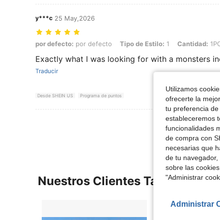
y***c
25 May,2026
por defecto: por defecto, Tipo de Estilo: 1, Cantidad: 1PC
por defecto:
por defecto
Tipo de Estilo:
1
Cantidad:
1P
Exactly what I was looking for with a monsters in
Traducir
Utilizamos cookies
Desde SHEIN US
Programa de puntos
ofrecerte la mejo
tu preferencia de
estableceremos to
Ver Más Re
funcionalidades m
de compra con SH
necesarias que h
de tu navegador, 
sobre las cookies
"Administrar coo
Nuestros Clientes También Vie
Administrar 