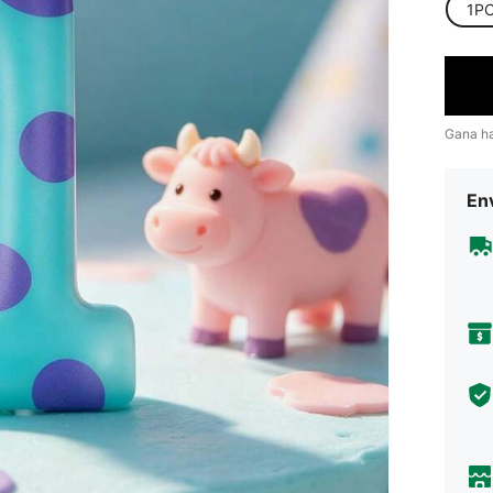
1P
Gana h
Env