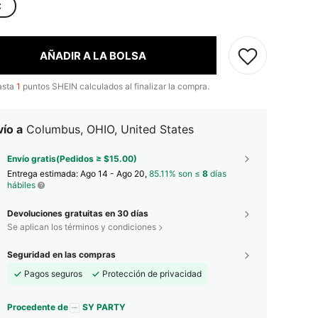
C
AÑADIR A LA BOLSA
asta
1
puntos SHEIN calculados al finalizar la compra.
ío a
Columbus, OHIO, United States
Envío gratis(Pedidos ≥ $15.00)
Entrega estimada:
Ago 14 - Ago 20,
85.11% son ≤
8
días
hábiles
Devoluciones gratuitas en 30 días
Se aplican los términos y condiciones
Seguridad en las compras
Pagos seguros
Protección de privacidad
Procedente de
SY PARTY