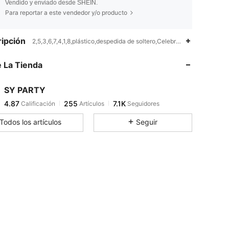
Vendido y enviado desde SHEIN.
Para reportar a este vendedor y/o producto
4.87
255
7.1K
ipción
2,5,3,6,7,4,1,8,plástico,despedida de soltero,Celebración de días fest
 La Tienda
4.87
255
7.1K
SY PARTY
4.87
255
7.1K
Calificación
Artículos
Seguidores
m***4
pagó
Hace 1 día
Todos los artículos
Seguir
4.87
255
7.1K
4.87
255
7.1K
4.87
255
7.1K
4.87
255
7.1K