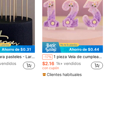
Ahorro de $0.31
Ahorro de $0.44
ales para celebraciones de cumpleaños - Agregan encanto a las mesas de postres, decoraciones esenciales para pasteles para fiestas de cumpleaños perfectas y decoraciones navideñas
1 pieza Vela de cumpleaños con flor romántica, vela premium con números del 0 al 9, ideal para fiesta romántica, decoración de pastel de cumpleaños, vela de pastel para fiesta de aniversario, vela con número brillante
-17%
$2.16
 vendidos
1k+ vendidos
con cupón
Clientes habituales