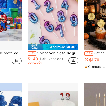
Ahorro de $0.30
gos, decoración de pastel DIY para fiestas, Halloween, Navidad, días festivos, etc. Actividades, decoración de postre de cupcakes.
1 pieza Vela digital de gradiente del espacio de la galaxia púrpura y azul, velas creativas y románticas de gradiente de ensueño para fiestas
Set de 5 piezas de adornos para pastel de acrílico espejo dorado de Halloween -
-18%
-23%
$1.40
1.3k+ vendidos
$1.70
con cupón
Clientes ha