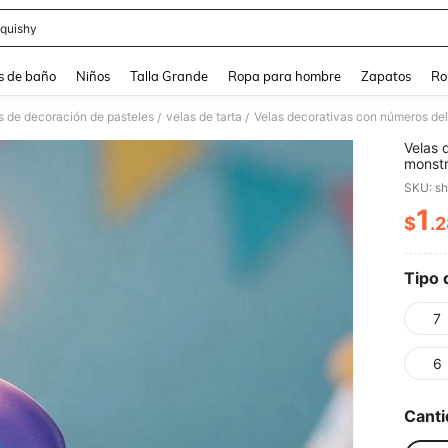
quishy
and down arrow keys to navigate search Búsqueda reciente and Busca y Encuentr
s de baño
Niños
Talla Grande
Ropa para hombre
Zapatos
Ro
s de decoración de pasteles
velas de tarta
/
/
Velas 
monstr
SKU: s
1
$
.
PR
Tipo 
7
6
Canti