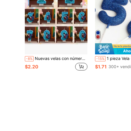
Aho
Nuevas velas con números del 0 al 9 para decoración, decoración de pastel de fiesta de cumpleaños, decoración de velas con números para celebración de aniversario, decoración de velas con números para aniversario de boda, decoración conmemorativa de regreso a la escuela
1 pieza Vela de decoración de pastel con números 0-9 dispersos, par
-8%
-15%
$2.20
$1.71
300+ vendi