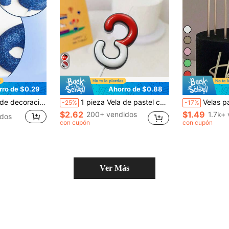
rro de $0.29
Ahorro de $0.88
a fiesta de cumpleaños, Día de la Valentía, Regreso a la Escuela
1 pieza Vela de pastel con números del 0 al 9 linda, roja y blanca, adecuada para cumpleaños, aniversario, bolsa de regalo, fiesta de cumpleaños, decoración de cupcakes, plato de fiesta de cumpleaños, revelación de género, fiesta de soltero, graduación - Tema de princesa, sin plumas, vela de celebración multiusos, sin necesidad de energía, vela de cumpleaños, decoración de cumpleaños, feliz cumpleaños, decoración de habitación
Velas para pasteles - Larga duración y resistentes, contables, diseño delgado, ide
-25%
-17%
$2.62
$1.49
200+ vendidos
1.7k+
dos
con cupón
con cupón
Ver Más