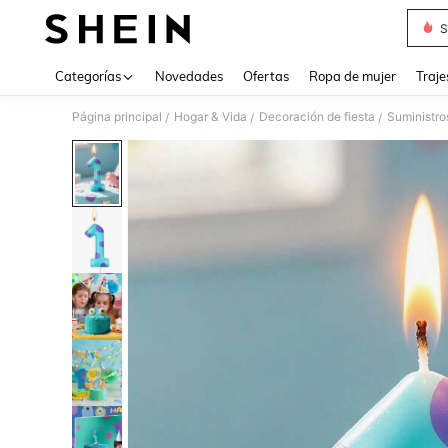
S
Use up 
Categorías
Novedades
Ofertas
Ropa de mujer
Traje
Página principal
Hogar & Vida
Decoración de fiesta
Suministro
/
/
/