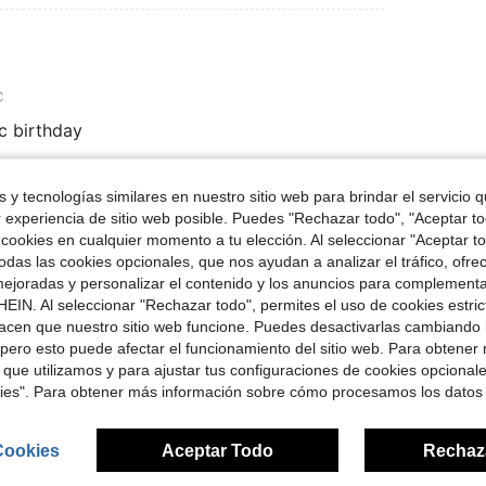
C
c birthday
 y tecnologías similares en nuestro sitio web para brindar el servicio qu
Útil (0)
r experiencia de sitio web posible. Puedes "Rechazar todo", "Aceptar t
 cookies en cualquier momento a tu elección. Al seleccionar "Aceptar to
das las cookies opcionales, que nos ayudan a analizar el tráfico, ofre
señas
ejoradas y personalizar el contenido y los anuncios para complementa
EIN. Al seleccionar "Rechazar todo", permites el uso de cookies estri
acen que nuestro sitio web funcione. Puedes desactivarlas cambiando 
pero esto puede afectar el funcionamiento del sitio web. Para obtener
 que utilizamos y para ajustar tus configuraciones de cookies opcional
kies". Para obtener más información sobre cómo procesamos los datos
ron
Cookies
Aceptar Todo
Rechaz