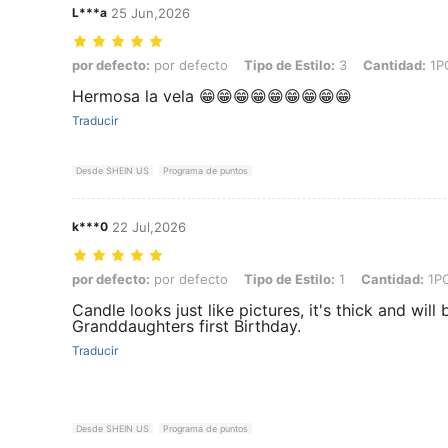
L***a
25 Jun,2026
por defecto: por defecto, Tipo de Estilo: 3, Cantidad: 1PC
por defecto:
por defecto
Tipo de Estilo:
3
Cantidad:
1P
Hermosa la vela 😁😁😁😁😁😁😁😁😁
Traducir
Desde SHEIN US
Programa de puntos
k***0
22 Jul,2026
por defecto: por defecto, Tipo de Estilo: 1, Cantidad: 1PC
por defecto:
por defecto
Tipo de Estilo:
1
Cantidad:
1P
Candle looks just like pictures, it's thick and will
Granddaughters first Birthday.
Traducir
Desde SHEIN US
Programa de puntos