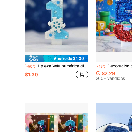
Ahorro de $1.30
1 pieza Vela numérica digital 0-9, decoración de copos de nieve blanca & azul para pastel de Navidad, vela de cumpleaños para fiesta de aniversario y celebración
Decoración de pastel con vela digital de anime, decoración de pastel de postre de fiesta de cumpleaños con dibujos animados creativos de jue
-50%
-15%
$2.29
$1.30
200+ vendidos