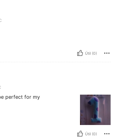
C
Útil (0)
C
 be perfect for my
Útil (0)