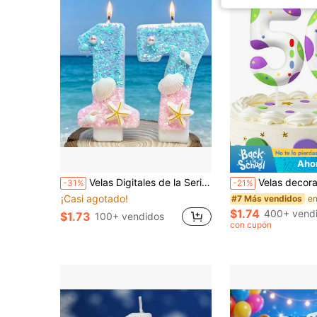
Aho
Velas Digitales de la Serie Oceánica Azul Playa 0-9, Adecuadas para Adornos de Pastel de Cumpleaños, Fiestas Festivas, Fiestas de Cumpleaños, Fiestas para Adultos, Ceremonias de Graduación
Velas decorativas con tema de cumpleaños de aniversario de estilo
-31%
-21%
¡Casi agotado!
#7 Más vendidos
$1.74
400+ vend
$1.73
100+ vendidos
con cupón