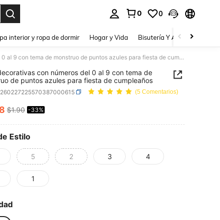
0
0
a. Press Enter to select.
pa interior y ropa de dormir
Hogar y Vida
Bisutería Y Accesorios
Be
Velas decorativas con números del 0 al 9 con tema de monstruo de puntos azules para fiesta de cumpleaños
decorativas con números del 0 al 9 con tema de
uo de puntos azules para fiesta de cumpleaños
h260227225570387000615
(5 Comentarios)
28
$1.90
-33%
ICE AND AVAILABILITY
de Estilo
5
2
3
4
1
dad