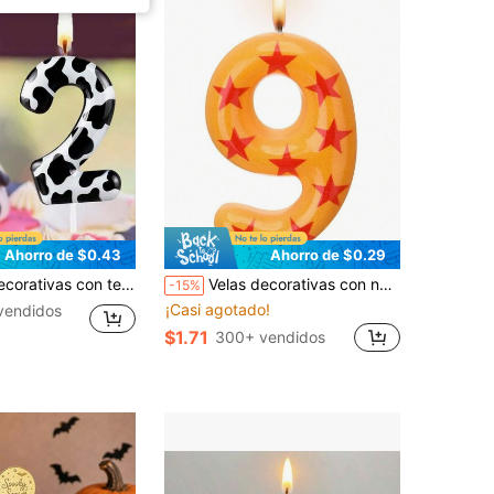
Ahorro de $0.43
Ahorro de $0.29
lebración de cumpleaños o aniversario, con estampado de manchas de vaca en blanco y negro y números del 0 al 9
Velas decorativas con números del 0 al 9 en forma de estrellas naranjas y tema de dibujos animados para decorar tartas de cumpleaños
-15%
¡Casi agotado!
vendidos
$1.71
300+ vendidos