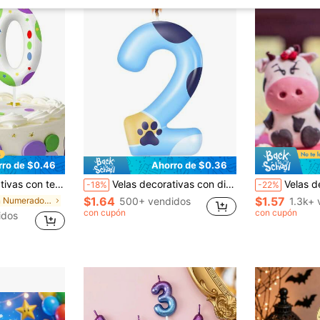
rro de $0.46
Ahorro de $0.36
 anime con lunares y números del 0 al 9, color morado y verde
Velas decorativas con diseño de pata de perro azul y pata de gato con números del 0 al 9 para fiesta de cumpleaños, tema de mascotas, de vuelta a la escuela, Día de San Valentín
Velas decorativas con temática de animales para ce
-18%
-22%
$1.64
$1.57
en Numerado Velas para pastel de cumpleaños
500+ vendidos
1.3k+ 
con cupón
con cupón
idos