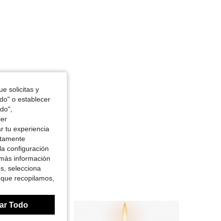
e solicitas y
odo" o establecer
do",
cer
r tu experiencia
ctamente
la configuración
 más información
es, selecciona
 que recopilamos,
ar Todo