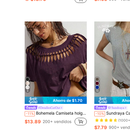
8
10
Ahorro de $1.70
Aho
#DetallesCutOut
Sundraya
Bohemela Camiseta holgada de punto de unicolor con cuello redondo y manga corta desgastada para mujer
Sundraya Camiseta casual de mujer con cuello asimétrico de
-11%
-10%
(1000+
$13.89
200+ vendidos
$7.79
900+ vend