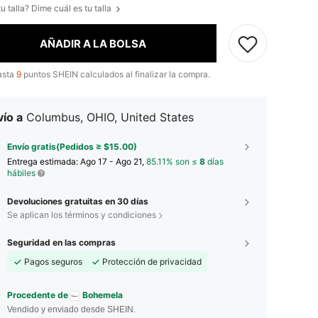
u talla? Dime cuál es tu talla
AÑADIR A LA BOLSA
asta
9
puntos SHEIN calculados al finalizar la compra.
ío a
Columbus, OHIO, United States
Envío gratis(Pedidos ≥ $15.00)
Entrega estimada:
Ago 17 - Ago 21,
85.11% son ≤
8
días
hábiles
Devoluciones gratuitas en 30 días
Se aplican los términos y condiciones
Seguridad en las compras
Pagos seguros
Protección de privacidad
Procedente de
Bohemela
Vendido y enviado desde SHEIN.