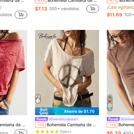
o de barco ajustada de unicolor lavada
Bohemela Camiseta de mujer de estilo retro casual de unicolor para vacaciones en la playa bohemia
Bohemela Camiseta de mujer h
-47%
-47%
¡Casi agotado
)
$7.13
300+ vendidos
$11.69
ndidos
100+
16
Ahorro de $1.70
#FestivalOccidental
Bohem
e manga corta, a tono, lavada y ajustada
Bohemela Camiseta de mujer de manga corta con cuello redondo, hombros descubiertos, unicolor, punto, talla grande, efecto lavado, para festival de música de verano y Pascua, top rave
Bohemela Camiseta de cuello
-11%
-11%
(100+)
$6.39
idos
400+