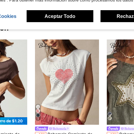
kies". Para obtener más información sobre cómo procesamos los datos
Cookies
Aceptar Todo
Rechaz
ron
4
rro de $1.20
Bohemela
Bohem