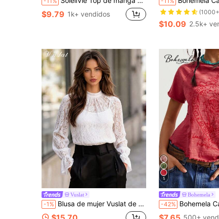
SoleilVie Top de manga corta para mujer de verano, nuevo estilo bohemio casual blanco con cuello asimétrico y hebilla de metal, hecho de tela de algodón texturizada, con diseño de cuello asimétrico, decoración de botones a presión de metal y cintura fruncida, combinando vibras holgadas y dulces-frescas, adecuado para salidas diarias, citas u ocasiones de estilo hot girl ligero, camiseta de cuello asimétrico estilo dulce-fresco
Bohemela Camiseta de mujer de punto de cuell
-11%
-11%
(1000+
$9.79
1k+ vendidos
$10.09
2.5k+ ve
5
Vuslat
Bohemela
Blusa de mujer Vuslat de otoño estilo francés blanco con cuello semi alto, tela de encaje floral vintage exquisita, diseño elegante de cuello alto con mangas acampanadas, textura transparente calada, adecuada para uso diario, citas, visitas a tiendas, viajes de negocios ligeros, fotografía callejera de vacaciones, fiestas, oficina, regreso a la escuela, Halloween
Bohemela Camiseta de mujer de cuello crew, d
-1%
-42%
$15.70
$7.65
500+ vend