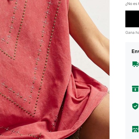
¿No es t
Gana h
Env