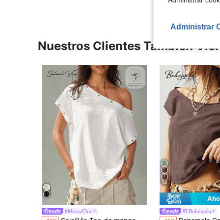
"Administrar coo
Administrar 
Nuestros Clientes También Vie
24
Aho
#MessyChic
Bohemela