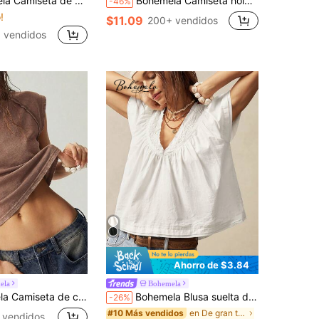
olgada y casual con estampado estilo boho campestre de verano
Bohemela Camiseta holgada de mujer bohemia de unicolor lavada con cuello redondo, decoración de ojetes metálicos y mangas cortas, adecuada para salidas casuales, festivales de música, fiestas, superposición y relajación en casa. Top negro, camiseta gráfica, diario, verano, estilo de concierto
-46%
!
$11.09
200+ vendidos
 vendidos
Ahorro de $3.84
ela
Bohemela
 redondo de punto de unicolor ajustada y lavada para mujer
Bohemela Blusa suelta de mujer con cuello en V de unicolor
-26%
en De gran tamaño Blusas De Mujer
#10 Más vendidos
 vendidos