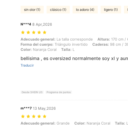
sin olor (1)
clásico (1)
lo adoro (4)
ligero (1)
N***4
8 Apr,2026
Adecuado general: La talla corresponde, Altura: 170 cm / 67 in, Peso:
Adecuado general:
La talla corresponde
Altura:
170 cm / 
Forma del cuerpo:
Triángulo invertido
Caderas:
98 cm / 39
Color:
Naranja Coral
Talla:
L
bellisima , es oversized normalmente soy xl y au
Traducir
Desde SHEIN US
Programa de puntos
m***7
13 May,2026
Adecuado general: Grande, Color: Naranja Coral, Talla: L
Adecuado general:
Grande
Color:
Naranja Coral
Talla: