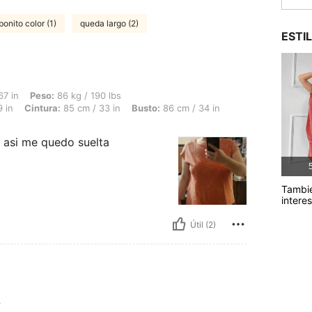
bonito color (1)
queda largo (2)
ESTI
 86 kg / 190 lbs, Forma del cuerpo: Triángulo invertido, Caderas: 98 cm / 39 in, Cin
67 in
Peso:
86 kg / 190 lbs
 in
Cintura:
85 cm / 33 in
Busto:
86 cm / 34 in
n asi me quedo suelta
5
Tambi
intere
Útil (2)
L