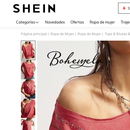
S
Use up 
Categorías
Novedades
Ofertas
Ropa de mujer
Traje
Página principal
Ropa de Mujer
Ropa de Mujer
Tops & Blusas 
/
/
/