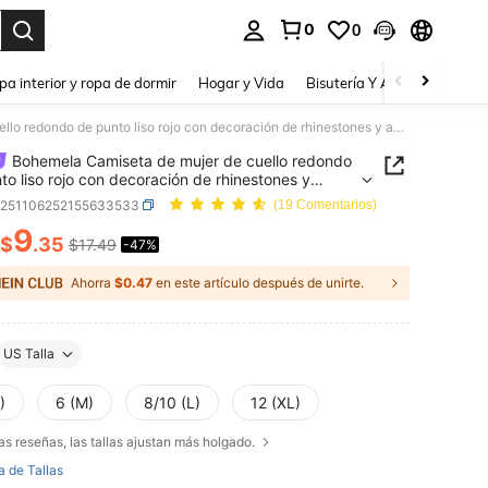
0
0
a. Press Enter to select.
pa interior y ropa de dormir
Hogar y Vida
Bisutería Y Accesorios
Be
Bohemela Camiseta de mujer de cuello redondo de punto liso rojo con decoración de rhinestones y acabado lavado, ideal para el Día de San Valentín, vacaciones y verano
Bohemela Camiseta de mujer de cuello redondo
to liso rojo con decoración de rhinestones y
o lavado, ideal para el Día de San Valentín,
z251106252155633533
(19 Comentarios)
ones y verano
9
$
.35
$17.49
-47%
ICE AND AVAILABILITY
Ahorra
$0.47
en este artículo después de unirte.
US Talla
)
6 (M)
8/10 (L)
12 (XL)
as reseñas, las tallas ajustan más holgado.
a de Tallas