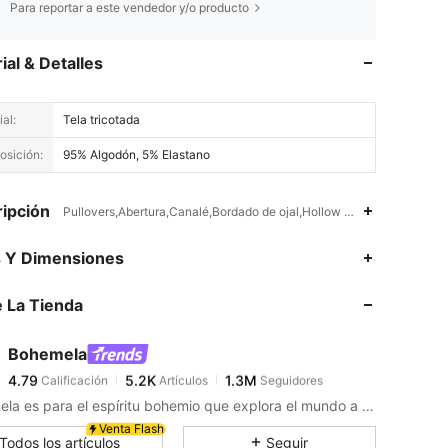
Para reportar a este vendedor y/o producto
ial & Detalles
al:
Tela tricotada
sición:
95% Algodón, 5% Elastano
ipción
Pullovers,Abertura,Canalé,Bordado de ojal,Hollow Out
4.79
5.2K
1.3M
s Y Dimensiones
 La Tienda
4.79
5.2K
1.3M
Bohemela
4.79
5.2K
1.3M
Calificación
Artículos
Seguidores
k***2
pagó
Hace 1 horas
Bohemela es para el espíritu bohemio que explora el mundo a través de su estilo.
4.79
5.2K
1.3M
Venta Flash
Todos los artículos
Seguir