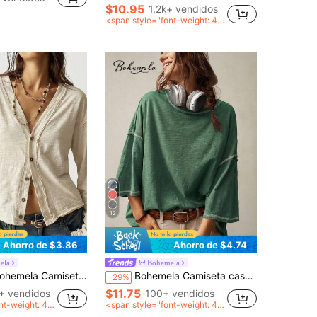
$10.95
1.2k+ vendidos
<span style="font-weight: 40
0">después del cupón</span
>
12
Ahorro de $3.86
Ahorro de $4.74
ela
Bohemela
la Camiseta de manga larga holgada de punto de unicolor casual para mujer
Bohemela Camiseta casual de punto de unicolor con cuello redondo, manga 3/4, holgada y lavada
-29%
$11.75
+ vendidos
100+ vendidos
nt-weight: 40
<span style="font-weight: 40
 cupón</span
0">después del cupón</span