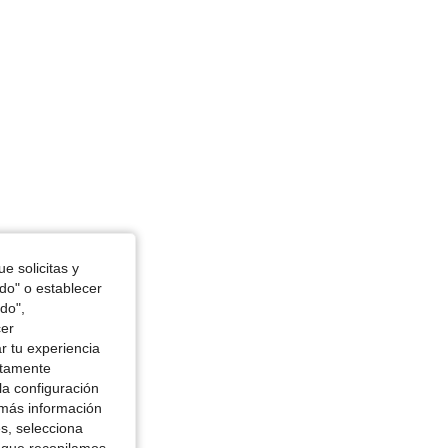
e solicitas y
odo" o establecer
do",
cer
r tu experiencia
ctamente
la configuración
 más información
es, selecciona