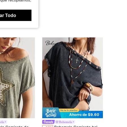
 que recopilamos,
ar Todo
Ahorro de $9.60
ela
Bohemela