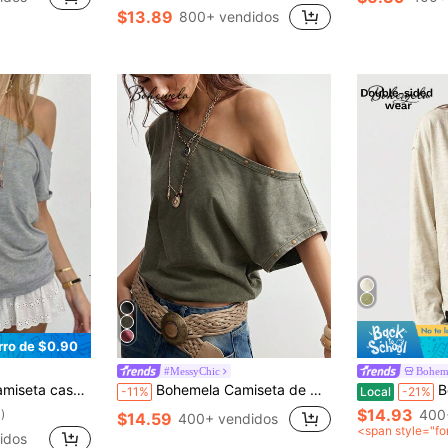
$13.89
800+ vendidos
rro de $0.90
#MessyChic
Bohem
 unicolor, camisetas gráficas de verano para mujeres
Bohemela Camiseta de mujer de manga de murciélago con cuello asimétrico y unicolor, para el verano
Boheme
-11%
Local
-21%
$14.93
400
)
$14.59
400+ vendidos
<span style="fo
idos
0">después del