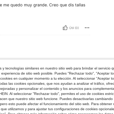
te me quedo muy grande. Creo que dis tallas
Útil (0)
the shoulder fit.
 y tecnologías similares en nuestro sitio web para brindar el servicio qu
r experiencia de sitio web posible. Puedes "Rechazar todo", "Aceptar t
 cookies en cualquier momento a tu elección. Al seleccionar "Aceptar to
das las cookies opcionales, que nos ayudan a analizar el tráfico, ofre
ejoradas y personalizar el contenido y los anuncios para complementa
Útil (2)
EIN. Al seleccionar "Rechazar todo", permites el uso de cookies estri
acen que nuestro sitio web funcione. Puedes desactivarlas cambiando 
pero esto puede afectar el funcionamiento del sitio web. Para obtener
señas
 que utilizamos y para ajustar tus configuraciones de cookies opcional