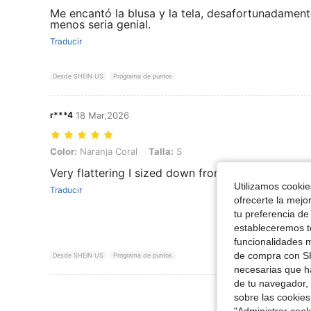
Me encantó la blusa y la tela, desafortunadamen
menos seria genial.
Traducir
Desde SHEIN US
Programa de puntos
r***4
18 Mar,2026
Color: Naranja Coral, Talla: S
Color:
Naranja Coral
Talla:
S
Very flattering I sized down from xl for a less off 
Utilizamos cookies
Traducir
ofrecerte la mejo
tu preferencia de
estableceremos to
funcionalidades m
de compra con SH
Desde SHEIN US
Programa de puntos
necesarias que h
de tu navegador, 
Ver Más Re
sobre las cookies