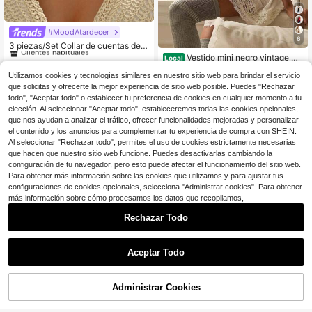
#MoodAtardecer
#1 Más vendidos
en Vida marina Collares De Mujer
6
Clientes habituales
3 piezas/Set Collar de cuentas de a
rroz, perlas falsas, estrella de mar y
#1 Más vendidos
#1 Más vendidos
en Vida marina Collares De Mujer
en Vida marina Collares De Mujer
Vestido mini negro vintage Y2
Local
concha de oro enlazadas, joyería m
K de encaje con cuello en V, cintura
100+ vendidos
2.8k+ vendidos
Clientes habituales
Clientes habituales
inimalista hecha a mano para mujer
Utilizamos cookies y tecnologías similares en nuestro sitio web para brindar el servicio
fruncida y línea A
22
#1 Más vendidos
en Vida marina Collares De Mujer
3
es, adecuada para uso diario y vac
$
.88
-41%
$
.10
-11%
que solicitas y ofrecerte la mejor experiencia de sitio web posible. Puedes "Rechazar
Clientes habituales
aciones en la playa, estilo boho chi
todo", "Aceptar todo" o establecer tu preferencia de cookies en cualquier momento a tu
c
elección. Al seleccionar "Aceptar todo", estableceremos todas las cookies opcionales,
que nos ayudan a analizar el tráfico, ofrecer funcionalidades mejoradas y personalizar
el contenido y los anuncios para complementar tu experiencia de compra con SHEIN.
Al seleccionar "Rechazar todo", permites el uso de cookies estrictamente necesarias
que hacen que nuestro sitio web funcione. Puedes desactivarlas cambiando la
configuración de tu navegador, pero esto puede afectar el funcionamiento del sitio web.
Para obtener más información sobre las cookies que utilizamos y para ajustar tus
configuraciones de cookies opcionales, selecciona "Administrar cookies". Para obtener
más información sobre cómo procesamos los datos que recopilamos,
Rechazar Todo
Aceptar Todo
Administrar Cookies
¡55% DE DESCUENTO!
AÑADIR A LA BOLSA