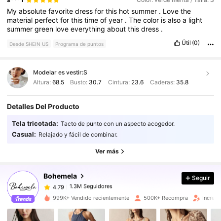
My
absolute
favorite
dress
for
this
hot
summer
.
Love
the
material
perfect
for
this
time
of
year
.
The
color
is
also
a
light
summer
green
love
everything
about
this
dress
.
Útil
(0)
Desde SHEIN US
Programa de puntos
Modelar es vestir:
S
Altura:
68.5
Busto:
30.7
Cintura:
23.6
Caderas:
35.8
Detalles Del Producto
1.3M Seguidores
4.79
Tela tricotada:
Tacto de punto con un aspecto acogedor.
Casual:
Relajado y fácil de combinar.
1.3M Seguidores
4.79
Ver más
Bohemela
Seguir
1.3M Seguidores
4.79
l***s
pagó
Hace 5 horas
999K+ Vendido recientemente
500K+ Recompra
Increm
1.3M Seguidores
4.79