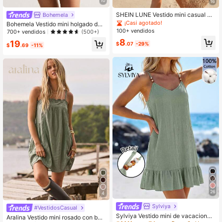
10
16
SHEIN LUNE Vestido mini casual es
Bohemela
tampado para mujer, adecuado para
¡Casi agotado!
Bohemela Vestido mini holgado de
otoño/invierno
mujer de punto de unicolor con cuel
100+ vendidos
700+ vendidos
(500+)
lo en V
8
19
$
.07
-29%
$
.69
-11%
26
4
Sylviya
#VestidosCasual
Sylviya Vestido mini de vacaciones
Aralina Vestido mini rosado con bor