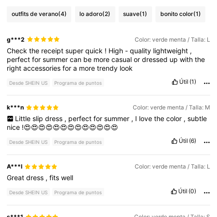
outfits de verano
(4)
lo adoro
(2)
suave
(1)
bonito color
(1)
g***2
Color: verde menta / Talla: L
Check
the
receipt
super
quick
!
High
-
quality
lightweight
,
perfect
for
summer
can
be
more
casual
or
dressed
up
with
the
right
accessories
for
a
more
trendy
look
Útil
(1)
Desde SHEIN US
Programa de puntos
k***n
Color: verde menta / Talla: M
Little
slip
dress
,
perfect
for
summer
,
I
love
the
color
,
subtle
nice
!😍😍😍😍😍😍😍😍😍😍😍😍😍
Útil
(6)
Desde SHEIN US
Programa de puntos
A***l
Color: verde menta / Talla: L
Great
dress
,
fits
well
Útil
(0)
Desde SHEIN US
Programa de puntos
s***1
Color: verde menta / Talla: S