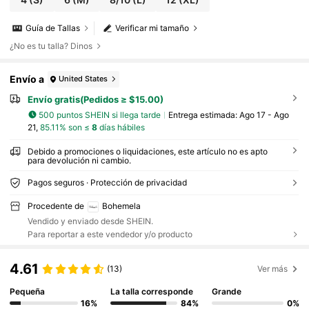
Guía de Tallas
Verificar mi tamaño
¿No es tu talla? Dinos
Envío a
United States
Envío gratis(Pedidos ≥ $15.00)
500 puntos SHEIN si llega tarde
Entrega estimada:
Ago 17 - Ago
21,
85.11% son ≤
8
días hábiles
Debido a promociones o liquidaciones, este artículo no es apto
para devolución ni cambio.
Pagos seguros · Protección de privacidad
Procedente de
Bohemela
Vendido y enviado desde SHEIN.
Para reportar a este vendedor y/o producto
4.61
(13)
Ver más
Pequeña
La talla corresponde
Grande
16%
84%
0%