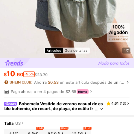
Guia de tallas
Artículos
1/7
10
$
.60
-55%
$23.79
Ahorra
$0.53
en este artículo después de unirte.
Paga ahora, o en 4 pagos de $2.65
Bohemela Vestido de verano casual de es
4.61
(
13
)
tilo bohemio, de resort, de playa, de estilo fr
ancés campestre, para festival de música, vi
ntage lavado, de punto con volantes y plisados e
n línea A, conjunto de verano para mujer, pantal
Talla
US
ones para mujer, atuendo de vacaciones, atuend
8 left
8 left
4 left
o de playa para mujer
4
(S)
6
(M)
8/10
(L)
12
(XL)