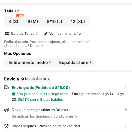
a y accesorio metálico en la espalda
Talla
US
7 left
4
(S)
6
(M)
8/10
(L)
12
(XL)
Guía de Tallas
Verificar mi tamaño
Estilo ajustado. Para menos ajuste, elija una talla más.
¿No es tu talla? Dinos
Más Opciones
Estiramiento medio
Espalda al aire
Envío a
United States
Envío gratis(Pedidos ≥ $15.00)
500 puntos SHEIN si llega tarde
Entrega estimada:
Ago 14 - Ago
20,
85.11% son ≤
8
días hábiles
Devoluciones gratuitas en 30 días
Se aplican los términos y condiciones
Pagos seguros · Protección de privacidad