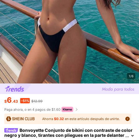
1/6
6
-51%
$
.43
$12.99
Paga ahora, o en 4 pagos de $1.60
Ahorra
$0.32
en este artículo después de unirte.
Bonvoyette Conjunto de bikini con contraste de color
negro y blanco, tirantes con pliegues en la parte delanter