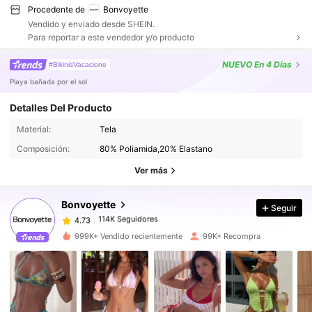
Procedente de
Bonvoyette
Vendido y enviado desde SHEIN.
Para reportar a este vendedor y/o producto
NUEVO
En 4 Días
#BikinisVacacione
Playa bañada por el sol
Detalles Del Producto
114K Seguidores
4.73
Material:
Tela
Composición:
80% Poliamida,20% Elastano
Ver más
114K Seguidores
4.73
Bonvoyette
Seguir
114K Seguidores
4.73
S***s
pagó
Hace 12 horas
999K+ Vendido recientemente
99K+ Recompra
114K Seguidores
4.73
114K Seguidores
4.73