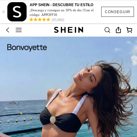
APP SHEIN - DESCUBRE TU ESTILO
×
¡Descarga y consigue un 30% de dto.!Usar el
CONSEGUIR
código: APPOFF30
(95,960)