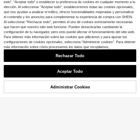
todo", "Aceptar todo" o establecer tu preferencia de cookies en cualquier momento a tu
elección. Al seleccionar "Aceptar todo", estableceremos todas las cookies opcionales,
que nos ayudan a analizar el tráfico, ofrecer funcionalidades mejoradas y personalizar
el contenido y los anuncios para complementar tu experiencia de compra con SHEIN.
Al seleccionar "Rechazar todo", permites el uso de cookies estrictamente necesarias
que hacen que nuestro sitio web funcione. Puedes desactivarlas cambiando la
configuración de tu navegador, pero esto puede afectar el funcionamiento del sitio web.
Para obtener más información sobre las cookies que utilizamos y para ajustar tus
configuraciones de cookies opcionales, selecciona "Administrar cookies". Para obtener
más información sobre cómo procesamos los datos que recopilamos,
Rechazar Todo
Aceptar Todo
6
Ahorro de $2.46
Administrar Cookies
¡51% DE DESCUENTO!
AÑADIR A LA BOLSA
#BikiniVacacional
Swim Vcay Nuevo conjunto de biki
Swim Chiccia
ni de moda sexy con top de bloque
400+ vendidos
(500+)
de color y tirantes gruesos, y Botto
Swim Chiccia Conjunto de traje de
10
m triangular de cintura alta, ceñido
baño de dos piezas para mujer estil
$
.43
-19%
con cupón
8
$
.19
-51%
y cautivador
o Cool Hot Girl, diseño de bloques d
e color y patchwork en blanco y ne
gro, top bandeau sin tirantes con co
pa triangular, hombros descubierto
s, manga larga y protección solar, br
aguita de bikini con detalle fruncido