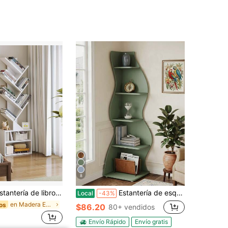
8
ros tipo árbol de 10 niveles, estantería alta de madera de pie para espacios estrechos, organizador de almacenamiento para libros, estantería para CDs/películas/libros, oficina en casa, sala de estar, dormitorio
Estantería de esquina minimalista moderna de 5 niveles, estantería de esquina, gabinete de exhibición, unidad de estantería, almacenamiento abierto, para sala de estar, estudio y dormitorio. Estantería de almacenamiento multifuncional. Fácil de instalar. (Blanco).
Local
-43%
en Madera Estanterías para libros
os
$86.20
80+ vendidos
Envío Rápido
Envío gratis