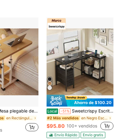
Ahorro de $100.20
 metal de doble capa con ruedas, estantería de almacenamiento, altura ajustable y amplia superficie de trabajo, versátil para estudiar, trabajar y relajarse, perfecta para dormitorios, salas de estar y oficinas, mesa de noche.
Sweetcrispy Escritorio en forma de L con estantes y cajones, escritorio de esquina blanco para computadora con salida de corriente, mesa de estudio con estantes ajustables, mesas de oficina en el hogar para dormitorio, maestro, lectura y escritura
Local
-51%
en Rectángulo Muebles de oficina para el hogar
en Negro Escritorios para oficina en casa
os
#2 Más vendidos
$95.80
100+ vendidos
s
Envío Rápido
Envío gratis