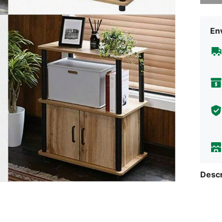
Env
Descr