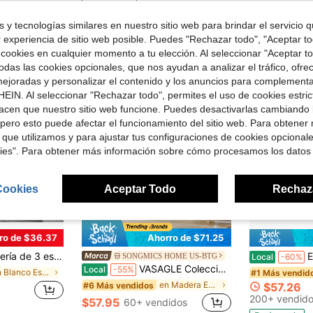
¡Casi agotado!
Envío gratis
 y tecnologías similares en nuestro sitio web para brindar el servicio qu
r experiencia de sitio web posible. Puedes "Rechazar todo", "Aceptar t
 cookies en cualquier momento a tu elección. Al seleccionar "Aceptar to
das las cookies opcionales, que nos ayudan a analizar el tráfico, ofre
ejoradas y personalizar el contenido y los anuncios para complementa
EIN. Al seleccionar "Rechazar todo", permites el uso de cookies estri
acen que nuestro sitio web funcione. Puedes desactivarlas cambiando 
pero esto puede afectar el funcionamiento del sitio web. Para obtener
 que utilizamos y para ajustar tus configuraciones de cookies opcional
kies". Para obtener más información sobre cómo procesamos los datos
Cookies
Aceptar Todo
Rechaz
ro de $36.37
Ahorro de $71.25
antes con estantes ajustables, blanca
Escritorio para 
SONGMICS HOME US-BTG
Local
-60%
VASAGLE Colección Custos - Estantería, Librería, Estantería Cúbica con 8 Compartimentos, 9.4 X 25.8 X 51 Pulgadas, Estantería de Almacenamiento, Para Sala de Estar, Oficina en Casa, Comedor
Local
-55%
en Blanco Estanterías para libros
#1 Más vendid
en Madera Estanterías para libros
#6 Más vendidos
$57.26
200+ vendid
$57.95
60+ vendidos