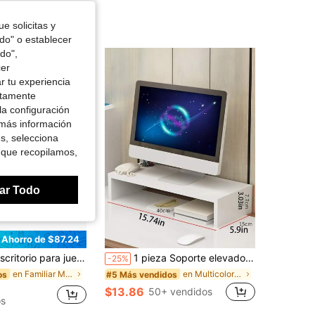
e solicitas y
odo" o establecer
do",
cer
r tu experiencia
ctamente
la configuración
 más información
es, selecciona
 que recopilamos,
ar Todo
Ahorro de $87.24
juegos HLDIRECT con luces LED, superficie de fibra de carbono, escritorio grande para computadora, escritorios ergonómicos para oficina en casa, estaciones de trabajo para PC en forma de Z con portavasos y gancho para auriculares
1 pieza Soporte elevador de monitor de madera, organizador de escritorio para monitor de computadora, para escritorio de oficina
-25%
en Familiar Muebles de oficina para el hogar
en Multicolor Muebles de oficina para el hogar
os
#5 Más vendidos
$13.86
50+ vendidos
os