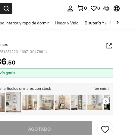
0
0
a. Press Enter to select.
pa interior y ropa de dormir
Hogar y Vida
Bisutería Y Accesorios
Be
ases
r251231223116971394789
36
.50
ICE AND AVAILABILITY
vío gratis
r artículos similares con stock
Ver todo
imos, este producto está agotado.
AGOTADO