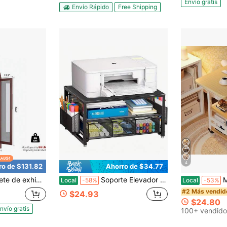
Envío gratis
Envío Rápido
Free Shipping
4
ro de $131.82
Ahorro de $34.77
stantes ajustables - Gabinete de almacenamiento arqueado de 5 niveles para la sala de estar, el comedor, la cocina
Soporte Elevador de Monitor de Metal Reforzado con Cajón de Malla & Portabolígrafos, Estante Organizador de Escritorio de Gran Capacidad, Elevador de Computadora de Escritorio Antideslizante para Almacenamiento de Suministros de Oficina, Portátil e Impresora
Mesa plegable de
Local
-58%
Local
-53%
#2 Más vendid
$24.93
$24.80
nvío gratis
100+ vendido