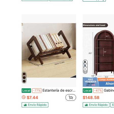
4
Ahor
Estantería de escritorio creativa de bambú para niños, estantería de almacenamiento sencilla, estantería pequeña de escritorio
Gabinete de exhibición arqueado de 63" con puertas de vidrio y e
Local
-77%
Local
-47%
$7.44
$148.58
Envío Rápido
Envío Rápido
E