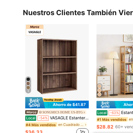
Nuestros Clientes También Vie
5
Ahorro de $41.87
Ahor
Estantería de bambú de 3/4/5 niveles, pequeña librería, esta
SONGMICS HOME US-BTG
Local
-63%
VASAGLE Estantería de libros, estantería abierta de 3 niveles con estantes de almacenamiento ajustables, unidad de piso, 9,4" de profundidad x 23,6" de ancho x 31,8" de alto, marrón rústico, marrón rústico
Local
-54%
#1 Más vendidos
en Cuadrado Muebles de oficina para el hogar
#4 Más vendidos
$28.82
60+ ven
$36.33