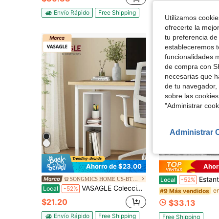
Envío Rápido
Free Shipping
Utilizamos cookies
ofrecerte la mejo
tu preferencia de
estableceremos to
funcionalidades m
de compra con SH
necesarias que h
de tu navegador, 
sobre las cookies
"Administrar coo
Administrar 
Ahorro de $23.00
Ahor
Estantería de 3 est
SONGMICS HOME US-BTG-1
Local
-52%
VASAGLE Colección Custos - Estantería, librería de 2 niveles, estante para libros, estante de almacenamiento abierto, 9.4 x 7.9 x 25.2 pulgadas, para sala de estar, oficina en casa, comedor
Local
-52%
#9 Más vendidos
$21.20
$33.13
Envío Rápido
Free Shipping
Free Shipping