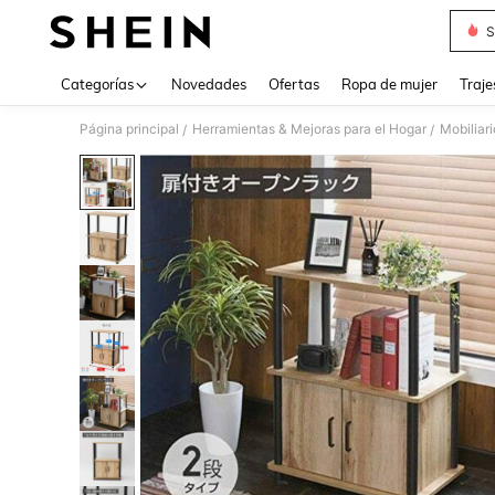
S
Use up 
Categorías
Novedades
Ofertas
Ropa de mujer
Traje
Página principal
Herramientas & Mejoras para el Hogar
Mobiliari
/
/