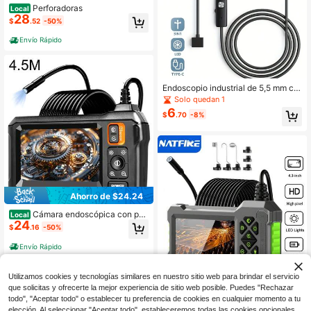
Perforadoras
Local
28
$
.52
-50%
Envío Rápido
Endoscopio industrial de 5,5 mm co
n calificación impermeable IP67, luz
Solo quedan 1
ajustable y compatibilidad con USB
6
$
.70
-8%
tipo C y teléfonos inteligentes Andr
oid para inspección de tuberías y m
antenimiento de automóviles
Ahorro de $24.24
Cámara endoscópica con pan
Local
24
talla IPS de 4,5" e iluminación, cám
$
.16
-50%
ara de inspección de alcantarillado
1080P con pantalla dividida, rotaci
Envío Rápido
ón de 180°, cable flexible IP67, ideal
para reparación mecánica automotr
iz.
Ahorro de $16.45
Utilizamos cookies y tecnologías similares en nuestro sitio web para brindar el servicio
que solicitas y ofrecerte la mejor experiencia de sitio web posible. Puedes "Rechazar
Cámara de endoscopio industrial N
todo", "Aceptar todo" o establecer tu preferencia de cookies en cualquier momento a tu
18
ATFIRE, pantalla IPS de 4.3", resiste
$
.35
-47%
con cupón
elección. Al seleccionar "Aceptar todo", estableceremos todas las cookies opcionales,