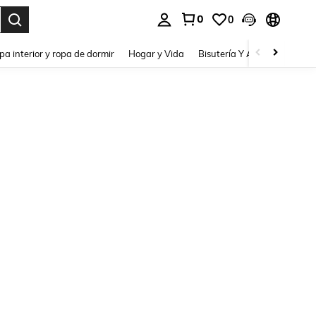
0
0
pa interior y ropa de dormir
Hogar y Vida
Bisutería Y Accesorios
Be