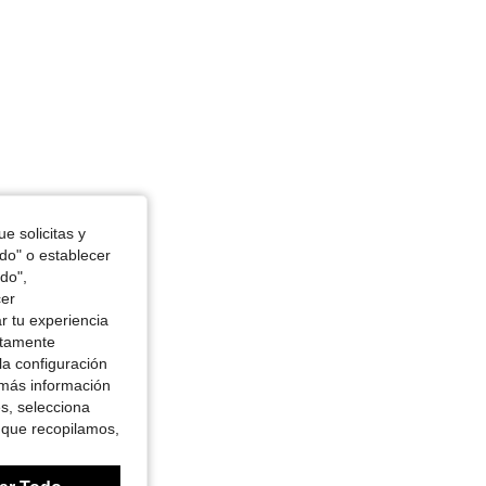
e solicitas y
odo" o establecer
do",
cer
r tu experiencia
ctamente
la configuración
 más información
es, selecciona
 que recopilamos,