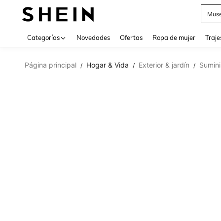
Muse
Categorías
Novedades
Ofertas
Ropa de mujer
Traje
Página principal
Hogar & Vida
Exterior & jardín
Sumini
/
/
/