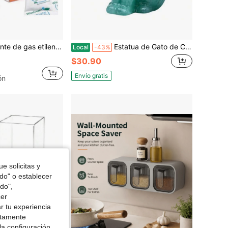
Paquete absorbente de gas etileno WiseFresh de 5 gramos, protector de frutas y verduras frescas, extensor de frescura de alimentos, conservador de frutas frescas, salvador de verduras
Estatua de Gato de Cristal Natural de 2.4 Pulgadas - Escultura Curativa Hecha a Mano, Estatua de Bolsillo Guardián de la Suerte para Meditación Reiki, Decoración de Oficina y Hogar, Regalo
Local
-43%
$30.90
Envío gratis
ón
e solicitas y
odo" o establecer
do",
cer
r tu experiencia
ctamente
la configuración