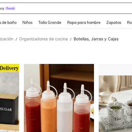
ra
s de baño
Niños
Talla Grande
Ropa para hombre
Zapatos
Ro
ización
Organizadores de cocina
Botellas, Jarras y Cajas
/
/