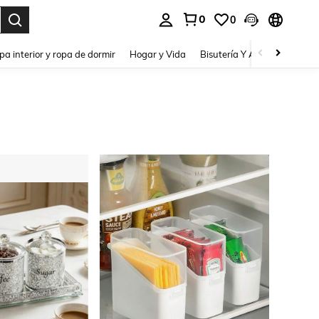
0
0
pa interior y ropa de dormir
Hogar y Vida
Bisutería Y Accesorios
Be