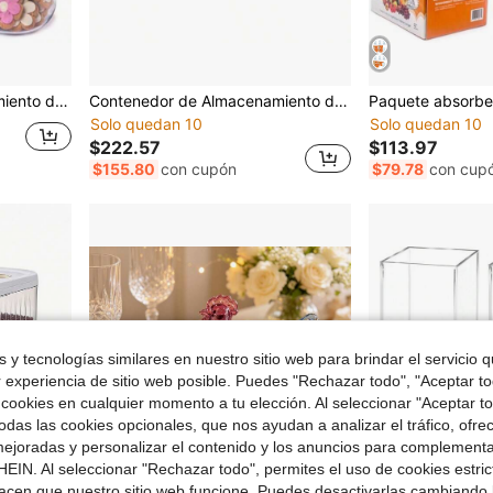
Contenedor de Almacenamiento de Alimentos Hermético ProKeeper International con Disco de Terracota para Frescura, Apilable, Apto para Lavavajillas, Ideal para Galletas, Productos Horneados y talla grande, 5 Cuartos
Contenedor de Almacenamiento de Alimentos con Tapas de Fácil Búsqueda,,Paquete de 4
Solo quedan 10
Solo quedan 10
$222.57
$113.97
$155.80
con cupón
$79.78
con cup
 y tecnologías similares en nuestro sitio web para brindar el servicio qu
r experiencia de sitio web posible. Puedes "Rechazar todo", "Aceptar t
 cookies en cualquier momento a tu elección. Al seleccionar "Aceptar to
das las cookies opcionales, que nos ayudan a analizar el tráfico, ofre
ejoradas y personalizar el contenido y los anuncios para complementa
EIN. Al seleccionar "Rechazar todo", permites el uso de cookies estri
acen que nuestro sitio web funcione. Puedes desactivarlas cambiando 