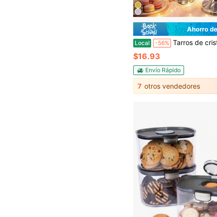
Ahorro de
Tarros de cristal con tapa, juego de 2 (uno grande y uno pequeño), tarros de cristal tipo boticario para dulces y aperitivos - Perfectos para
Local
-56%
$16.93
Envío Rápido
7
otros vendedores