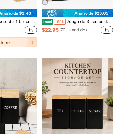
Ahorro de $3.40
Ahorro de $23.05
Envases grandes transparentes de 887 ml para galletas, almacenamiento estético para la cocina para aperitivos, café y golosinas para perros, artículos esenciales para mesas de dulces y fiestas.
Juego de 3 cestas de madera - Recipiente de cocina rústico para patatas, cebollas y ajos, con revestimiento de polvo blanco, rectangular, incluye 3 tapas, portátil
Local
-50%
$22.95
70+ vendidos
dores