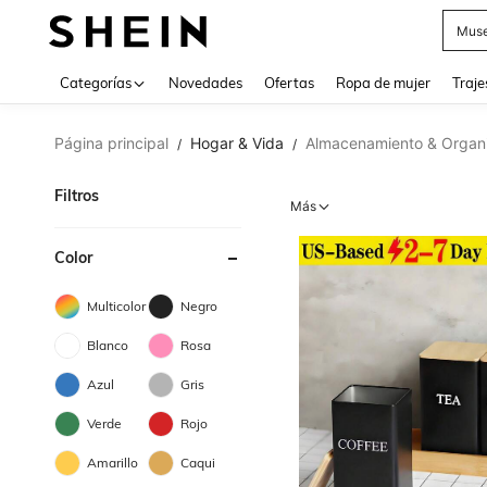
Muse
Categorías
Novedades
Ofertas
Ropa de mujer
Traje
Página principal
Hogar & Vida
Almacenamiento & Organ
/
/
Filtros
Más
Color
Multicolor
Negro
Blanco
Rosa
Azul
Gris
Verde
Rojo
Amarillo
Caqui