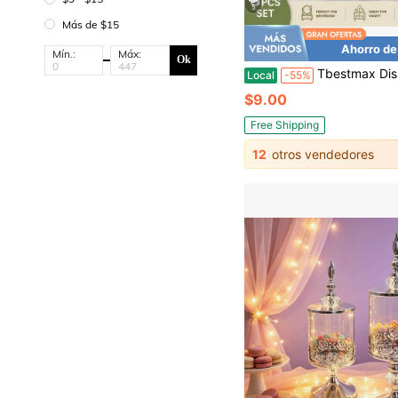
5
Más de $15
Ahorro de
Mín.:
Máx:
Ok
Tbestmax Dispensador de Bastoncillos de Algodón para Baño, Recipiente de 10/12 Oz para Bolas de Algodón, Organizador de Frasco de Bot
Local
-55%
$9.00
Free Shipping
12
otros vendedores