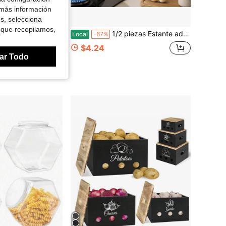
 más información
es, selecciona
Ahorro de $6.11
 que recopilamos,
 Acrílico, Soporte Transparente para Bolígrafos & Lápices, Almacenamiento Transparente para Brochas de Maquillaje para Uso en el Hogar, Oficina y Tocador
1/2 piezas Estante adhesivo de pared para especias con cucharas y caja de almacenamiento, instalación sin taladro, estante de plástico que ahorra espacio para especias, sal, azúcar, pimienta, hierbas, utensilios, estante compacto para estantes pequeños de cocina y comedor, soporte extraíble para condimentos
Local
-67%
$4.24
ar Todo