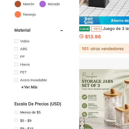
Marrón
Morado
Naranja
Ahorro de
Juego de 3 latas de almacenamiento de granos de café con tapas de bambú, contenedores de metal minimalistas herméticos al aire para té, café y azúcar, botes de té, recipientes sellados, soluciones de almacenamiento de cocina. Inspirado en el diseño minimalista de botes de té de hierro forjado con tapa de bambú, frasco cuadrado para exhibir granos de café, tarro de metal con tapa de bambú para caramelos, lata de café y caja de té. Latas de almacenamiento simples pero creativas, cajas de almacenamiento de cocina, cajas de té, recipientes de café y tarros de caramelos. Frascos d
Local
-66%
Material
$13.96
Vidrio
101
otros vendedores
ABS
PP
Hierro
PET
Acero Inoxidable
Ver Más
Escala De Precios (USD)
Menos de $5
$5 - $9
$9 - $15