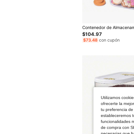
$104.97
$73.48
con cupón
Utilizamos cookies
ofrecerte la mejo
tu preferencia de
estableceremos to
funcionalidades m
de compra con SH
necesarias que h