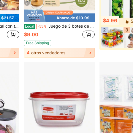
5
 $21.57
Ahorro de $10.99
$4.96
5
 la cocina, bodas, decoración dorada del hogar, vitrinas y decoración del hogar.
Juego de 3 botes de vidrio para baño con tapas de madera, tarros de almacenamiento para hisopos de algodón, bolas y almohadillas, organizador de tocador (marrón)
Local
-55%
2
3
$9.00
Free Shipping
4
otros vendedores