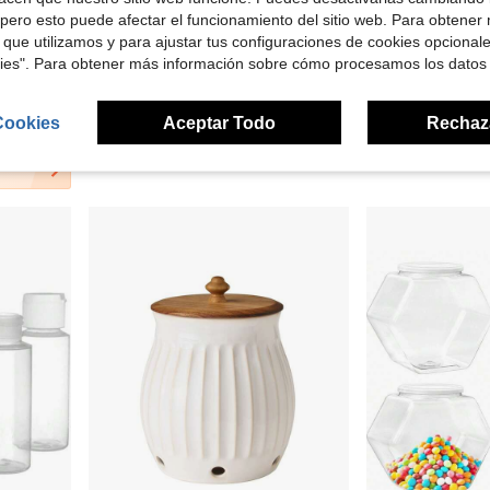
4
pero esto puede afectar el funcionamiento del sitio web. Para obtener
 que utilizamos y para ajustar tus configuraciones de cookies opcional
 $26.31
Ahorro de $32.39
kies". Para obtener más información sobre cómo procesamos los datos
bo dispensador de alimentos para arroz, maíz, granos de café, granos, soja y avena
Bol de cristal multicolor con forma de pollo para dulces con tapa, decoración rústica para la mesa del hogar, recipiente para guardar aperitivos, regalo perfecto para Halloween y Año Nuevo.
Paquete de 3 Organizadores de Escritorio de
Local
-53%
Local
-50%
$28.61
$5.99
Cookies
Aceptar Todo
Rechaz
7
otros vendedores