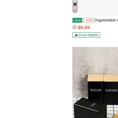
4
Organizador de pastillas AM PM de 7 días, contenedor portátil de almacenamiento de me
Local
-53%
$5.96
Envío Rápido