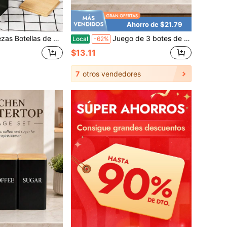
Ahorro de $21.79
madera, juego de botes negros elegantes para adultos, recipientes de almacenamiento mate para té, café y azúcar, accesorios de cocina, elementos esenciales para la barra de café, organizador de escritorio, suministros de cocina
Juego de 3 botes de almacenamiento de granos de café a prueba de humedad estilo retro, botes negros para trabajadores de oficina, recipientes de almacenamiento lavables perfectos para té, café, azúcar, accesorios de cocina, artículos esenciales para la barra de café, organizador de escritorio, suministros de cocina
Local
-62%
$13.11
7
otros vendedores