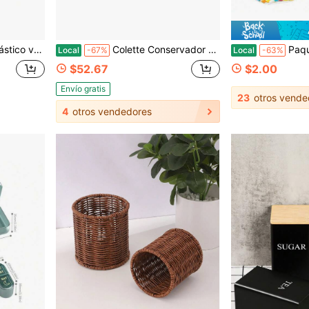
e 6 - Tamaño de viaje TSA de 2 onzas VEHT
Colette Conservador de Patatas de Gres, Blanco
Paquete de 4 tarros hexagonales para dulces con tapa | 
Local
-67%
Local
-63%
$52.67
$2.00
Envío gratis
23
otros vende
4
otros vendedores