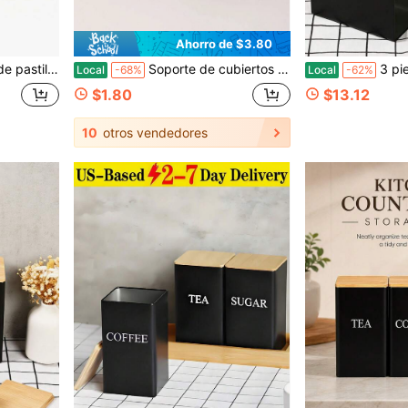
Ahorro de $3.80
dicamentos diarios para viajes y uso al aire libre
Soporte de cubiertos de ratán, Contenedor de palillos chinos
3 piezas Botellas de almacenamiento de granos de café con tapas de 
Local
-68%
Local
-62%
$1.80
$13.12
10
otros vendedores