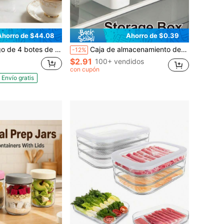
Ahorro de $44.08
Ahorro de $0.39
eño de diamantes triturados, con bandeja y tapas, para almacenar azúcar, café y té. Lujosos para la encimera de la cocina, el comedor y la decoración del hogar.
Caja de almacenamiento de rebanadas de queso 8/4/3/2/1-paquete, Caja de almacenamiento de rebanadas de queso para refrigerador, Caja de almacenamiento de bolsas de café y té, Caja de almacenamiento de paquetes de kétchup, Caja de almacenamiento de embalaje de escritorio, Caja de almacenamiento de refrigerador de cocina, Contenedor de almacenamiento de plástico. Diseño de cierre a presión para frescura hermética y portabilidad conveniente.
-12%
$2.91
100+ vendidos
con cupón
Envío gratis