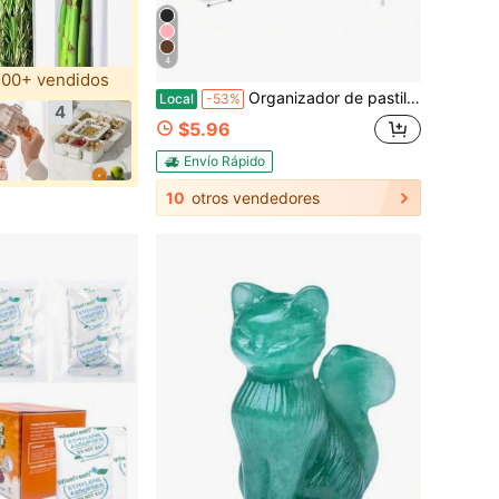
4
00+ vendidos
Organizador de pastillas AM PM de 7 días, contenedor portátil de almacenamiento de medicamentos diarios para viajes y uso al aire libre
Local
-53%
4
$5.96
Envío Rápido
10
otros vendedores