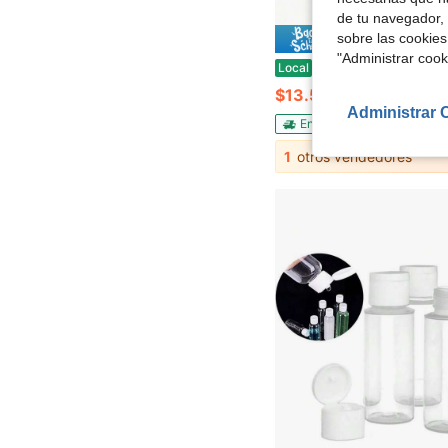
de tu navegador, 
sobre las cookies
Ahorro de
"Administrar coo
1 pieza Dispensador de arroz transparente, dispensador de cereales grande con tapa y escala de tiempo, cilindro de medición a prueba de humedad y hermético, cu
Local
-66%
$13.59
Administrar 
Envío Rápido
1
otros vendedores