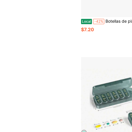
Botellas de plástico vacías de 2 oz con tapa abatible - Sin BPA - Juego d
Local
-42%
$7.20