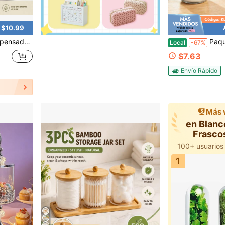
 $10.99
icario para Almacenar Bastoncillos de Algodón, Palillos Dentales (Tapas)
Paquete de 4 frascos de vidrio Mason de boca a
Local
-67%
$7.63
Envío Rápido
Más 
en Blanc
Frasco
1