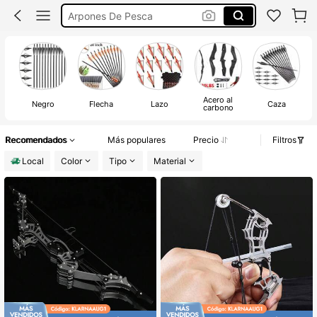
Arquería
Arcos Y Flechas
Tirachinas
Arco Y Flechas
Acero al
Negro
Flecha
Lazo
Caza
carbono
Recomendados
Más populares
Precio
Filtros
Local
Color
Tipo
Material