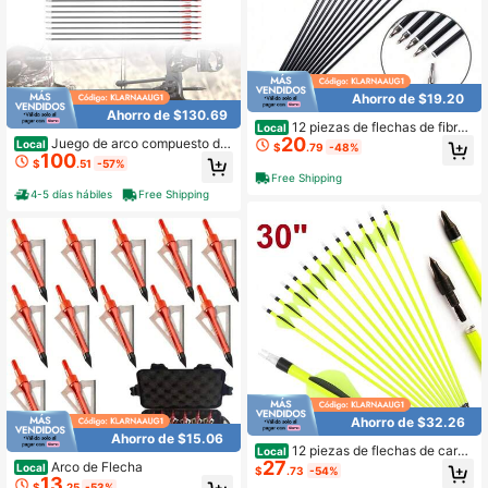
Ahorro de $19.20
Ahorro de $130.69
12 piezas de flechas de fibra
Local
20
de vidrio de 30" - Flechas de prácti
Juego de arco compuesto de
Local
$
.79
-48%
ca de tiro al blanco con puntas des
100
34" 30-60lbs con 12 flechas. Conju
$
.51
-57%
montables, eje duradero para arcos
nto de caza y entrenamiento de arq
Free Shipping
recurvados y largos
uería para diestros, para adultos
4-5 días hábiles
Free Shipping
Ahorro de $32.26
Ahorro de $15.06
12 piezas de flechas de carbo
Local
27
no de arquería de 30 pulgadas para
Arco de Flecha
Local
$
.73
-54%
práctica de tiro con arco compuest
13
$
.25
-53%