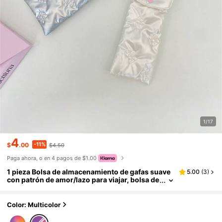
1/17
4
-11%
$
.00
$4.50
Paga ahora, o en 4 pagos de $1.00
1 pieza Bolsa de almacenamiento de gafas suave
5.00
(
3
)
con patrón de amor/lazo para viajar, bolsa de
gafas acolchada portátil con acolchado de m
oda, estuche para gafas, organizador de gafas
Color: Multicolor