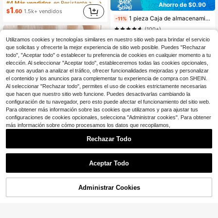
Ahorro de $0.90
¡Casi agotado!
¡Casi agotado!
1
$
.60
1.5k+ vendidos
#4 Más vendidos
en Resistente al desgaste Almacenamiento de viaje
1 pieza Caja de almacenamiento de gafas de moda, estuche de viaje para gafas con 2/3/4/5/6 compartimentos, artículos esenciales de viaje, estuche para gafas, organizador de múltiples pares de gafas, portátil
-11%
¡Casi agotado!
(100+)
7
$
.10
Utilizamos cookies y tecnologías similares en nuestro sitio web para brindar el servicio
que solicitas y ofrecerte la mejor experiencia de sitio web posible. Puedes "Rechazar
con cupón
todo", "Aceptar todo" o establecer tu preferencia de cookies en cualquier momento a tu
elección. Al seleccionar "Aceptar todo", estableceremos todas las cookies opcionales,
que nos ayudan a analizar el tráfico, ofrecer funcionalidades mejoradas y personalizar
el contenido y los anuncios para complementar tu experiencia de compra con SHEIN.
Al seleccionar "Rechazar todo", permites el uso de cookies estrictamente necesarias
que hacen que nuestro sitio web funcione. Puedes desactivarlas cambiando la
Mostrar artículos similares con stock
Ver todo
configuración de tu navegador, pero esto puede afectar el funcionamiento del sitio web.
Para obtener más información sobre las cookies que utilizamos y para ajustar tus
configuraciones de cookies opcionales, selecciona "Administrar cookies". Para obtener
más información sobre cómo procesamos los datos que recopilamos,
Rechazar Todo
6
Ahorro de $2.10
Aceptar Todo
Lo sentimos, este producto está agotado.
1 pieza Bolsa de maquillaje de gran capacidad para viajes, bolsa de aseo multifuncional, bolsa de almacenamiento portátil para mujeres, bolso de mano, bolsa organizadora de cosméticos, caja de almacenamiento de cosméticos, almacenamiento de cosméticos, útiles escolares
-33%
#7 Más vendidos
en Ofertas de nueva llegada Bolsas De Maquillaje
Administrar Cookies
AGOTADO
4
$
.20
800+ vendidos
1 pieza Soporte de lápiz labial de cuero PU de unicolor (con espejo con forma de corazón) - Llavero de maquillaje para mujer. Soporte de lápiz labial con espejo con forma de corazón para volver a la escuela, disponible en varios colores, bolsa de maquillaje para mujer, accesorio de llavero con colgante con forma de corazón de moda para billetera, bolso, accesorio de bolso. Adecuado para fiestas, bodas y bailes.
Local
-34%