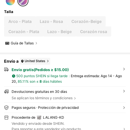
Talla
Arco - Plata
Lazo - Rosa
Corazón-Beige
Corazón - Plata
Lazo - Beige
Corazón rosa
Guía de Tallas
Envío a
United States
Envío gratis(Pedidos ≥ $15.00)
500 puntos SHEIN si llega tarde
Entrega estimada:
Ago 14 - Ago
20,
85.11% son ≤
8
días hábiles
Devoluciones gratuitas en 30 días
Se aplican los términos y condiciones
Pagos seguros · Protección de privacidad
Procedente de
LALANG-KD
Vendido y enviado desde SHEIN.
Para reportar a este vendedor y/o producto