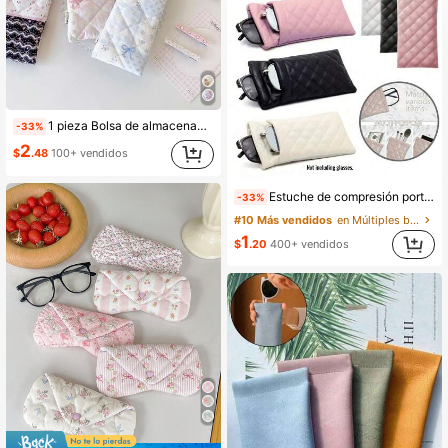
7.4K Seguidores
4.89
7.4K Seguidores
4.89
1 pieza Bolsa de almacenamiento de gafas con diseño floral de bloques de color, estuche de gafas de sol para viajes de verano, bolsa de almacenamiento de gafas de sol, bolsa de almacenamiento de gafas de sol con lazo brillante y botón a presión para niñas, estuche de lápices y útiles escolares para estudiantes, bolsa de almacenamiento de herramientas de brochas cosméticas, monedero misceláneo, bolsa de almacenamiento de gafas de unicolor minimalista resistente a arañazos, accesorios de gafas de sol, gafas de lectura, gafas para miopía, gafas para astigmatismo, bolsa de almacenamiento, unisex, esencial para mochila de regreso a la escuela, accesorios de viaje de verano en la playa, bolsa de viaje, suministros de estudio para vacaciones, gafas de sol para mujeres
-33%
2
$
.48
100+ vendidos
7.4K Seguidores
4.89
Estuche de compresión portátil unisex - Bolsa de almacenamiento multifuncional de cuero PU de tacto suave para gafas, teléfonos móviles, cosméticos y artículos esenciales de viaje
-33%
#10 Más vendidos
en Múltiples bolsillos Almacenamiento de viaje
1
$
.20
400+ vendidos
7.4K Seguidores
4.89