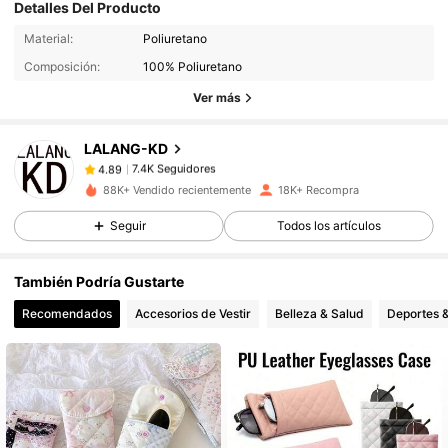
Detalles Del Producto
7.4K Seguidores
4.89
Material:
Poliuretano
Composición:
100% Poliuretano
7.4K Seguidores
4.89
Ver más
LALANG-KD
7.4K Seguidores
4.89
m***i
pagó
Hace 15 horas
88K+ Vendido recientemente
18K+ Recompra
7.4K Seguidores
Seguir
Todos los artículos
4.89
También Podría Gustarte
7.4K Seguidores
4.89
Recomendados
Accesorios de Vestir
Belleza & Salud
Deportes &
7.4K Seguidores
4.89
7.4K Seguidores
4.89