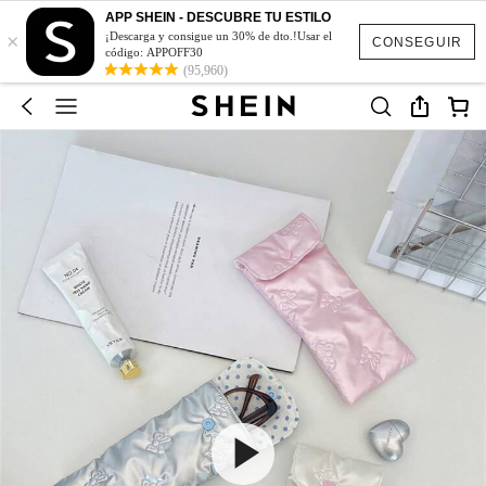
APP SHEIN - DESCUBRE TU ESTILO
×
¡Descarga y consigue un 30% de dto.!Usar el
CONSEGUIR
código: APPOFF30
(95,960)