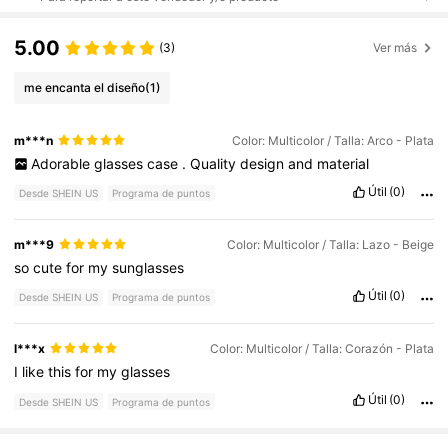
5.00
(3)
Ver más
me encanta el diseño
(1)
m***n
Color: Multicolor / Talla: Arco - Plata
Adorable
glasses
case
.
Quality
design
and
material
Útil
(0)
Desde SHEIN US
Programa de puntos
m***9
Color: Multicolor / Talla: Lazo - Beige
so
cute
for
my
sunglasses
Útil
(0)
Desde SHEIN US
Programa de puntos
l***x
Color: Multicolor / Talla: Corazón - Plata
I
like
this
for
my
glasses
Útil
(0)
Desde SHEIN US
Programa de puntos