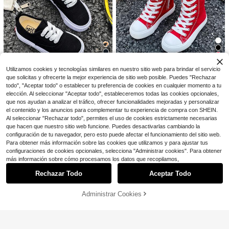
80+ vendidos
HOLIDAY KIDS
n patrones aleatorios como tiburón,
7
dinosaurio
$
.99
-24%
con cupón
1 pieza Camiseta de manga corta c
on estampado de pesca divertido p
¡Casi agotado!
ara niños, casual al aire libre "DESE
1.1k+ vendidos
8-12 Years
ANDO ESTAR PESCANDO" Parte su
6
perior de cuello redondo para niños
$
.59
-11%
con cupón
12
Utilizamos cookies y tecnologías similares en nuestro sitio web para brindar el servicio
Ahorro de $10.00
que solicitas y ofrecerte la mejor experiencia de sitio web posible. Puedes "Rechazar
Ahorro de $1.80
todo", "Aceptar todo" o establecer tu preferencia de cookies en cualquier momento a tu
Zapatillas de lona OPOEE, zapatilla
elección. Al seleccionar "Aceptar todo", estableceremos todas las cookies opcionales,
s deportivas de media caña para ni
#2 Más vendidos
en Carta Zapatillas para niños
OPOEE Zapatos de lona para niños,
que nos ayudan a analizar el tráfico, ofrecer funcionalidades mejoradas y personalizar
ños, para primavera/otoño, estilo c
estilo coreano de primavera/otoño,
700+ vendidos
(1000+)
#1 Más vendidos
en Negro Zapatillas deportivas para niños
oreano, unisex, de moda con suela
el contenido y los anuncios para complementar tu experiencia de compra con SHEIN.
simples, para niños y niñas, de mod
1.5k+ vendidos
(1000+)
17
baja, zapatos deportivos casuales
Al seleccionar "Rechazar todo", permites el uso de cookies estrictamente necesarias
a, bajos, casuales, atléticos, clásic
$
.80
-36%
con cordones, zapatillas clásicas d
que hacen que nuestro sitio web funcione. Puedes desactivarlas cambiando la
13
os, versátiles, zapatos de patineta
$
.41
-12%
e caña alta, zapatos deportivos cas
para niños
configuración de tu navegador, pero esto puede afectar el funcionamiento del sitio web.
uales todo a juego para patineta pa
Para obtener más información sobre las cookies que utilizamos y para ajustar tus
ra niños
configuraciones de cookies opcionales, selecciona "Administrar cookies". Para obtener
Mostrar artículos similares con stock
Ver todo
más información sobre cómo procesamos los datos que recopilamos,
#2 Más vendidos
en Multicolor Ropa interior para niños preadolesce
¡Casi agotado!
Rechazar Todo
Aceptar Todo
Lo sentimos, este producto está agotado.
#2 Más vendidos
#2 Más vendidos
en Multicolor Ropa interior para niños preadolesce
en Multicolor Ropa interior para niños preadolesce
10 piezas de calzoncillos tipo bóxer
para niños con estampado aleatorio
¡Casi agotado!
¡Casi agotado!
Administrar Cookies
AGOTADO
de araña, ropa interior cómoda para
1.3k+ vendidos
Ahorro de $5.66
#2 Más vendidos
en Multicolor Ropa interior para niños preadolesce
niños
¡Casi agotado!
12
$
.09
-10%
Zapatos deportivos y casuales de u
nicolor de moda para niños, zapatill
¡Casi agotado!
as gruesas de malla transpirable