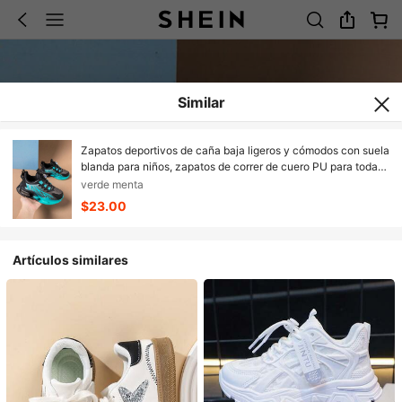
Similar
Zapatos deportivos de caña baja ligeros y cómodos con suela
blanda para niños, zapatos de correr de cuero PU para todas
las estaciones, zapatos casuales de moda ajustables para
verde menta
estudiantes, zapatos planos, zapatos de skate para niños
$23.00
preadolescentes, zapatos de viaje adecuados para
actividades interiores & exteriores
Artículos similares