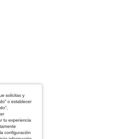
, Color: Multicolor, Talla: 4Y
e solicitas y
odo" o establecer
do",
cer
r tu experiencia
ctamente
la configuración
 más información