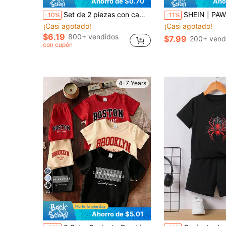
Ahorro de $0.70
Aho
Set de 2 piezas con camiseta de manga corta y cuello redondo con estampado de cara de dibujos animados y pantalones cortos para niño, conjunto casual
SHEIN | PAW Patrol Conjunto casual diario de camiseta de manga corta con cuello redondo y
-10%
-11%
¡Casi agotado!
¡Casi agotado!
$6.19
800+ vendidos
$7.99
200+ vend
con cupón
4-7 Years
35
Ahorro de $5.01
#2 Más vendidos