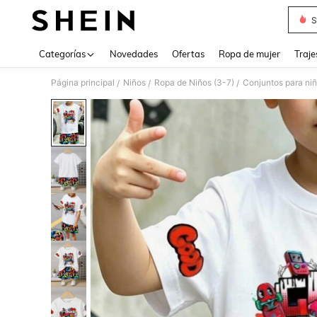
S
Use up 
Categorías
Novedades
Ofertas
Ropa de mujer
Traje
Página principal
Niños
Ropa de Niños (3-7)
Conjuntos para ni
/
/
/