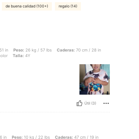
de buena calidad (100+)
regalo (14)
26 kg / 57 lbs, Caderas: 70 cm / 28 in, Cintura: 60 cm / 24 in, Busto: 70 cm / 28 in
51 in
Peso:
26 kg / 57 lbs
Caderas:
70 cm / 28 in
olor
Talla:
4Y
Útil (3)
0 kg / 22 lbs, Caderas: 47 cm / 19 in, Cintura: 42 cm / 17 in, Busto: 52 cm / 20 in,
6 in
Peso:
10 kg / 22 lbs
Caderas:
47 cm / 19 in