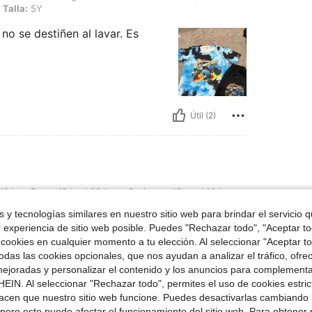
Talla:
5Y
no se destiñen al lavar. Es
Útil (2)
15 kg / 33 lbs, Caderas: 45 cm / 18 in, Busto: 40 cm / 16 in, Cintura: 41 cm / 16 in
42 in
Peso:
15 kg / 33 lbs
Caderas:
45 cm / 18 in
olor
Talla:
4Y
 y tecnologías similares en nuestro sitio web para brindar el servicio qu
r experiencia de sitio web posible. Puedes "Rechazar todo", "Aceptar t
vividos
 cookies en cualquier momento a tu elección. Al seleccionar "Aceptar to
das las cookies opcionales, que nos ayudan a analizar el tráfico, ofre
ejoradas y personalizar el contenido y los anuncios para complementa
EIN. Al seleccionar "Rechazar todo", permites el uso de cookies estri
acen que nuestro sitio web funcione. Puedes desactivarlas cambiando 
pero esto puede afectar el funcionamiento del sitio web. Para obtener
Útil (2)