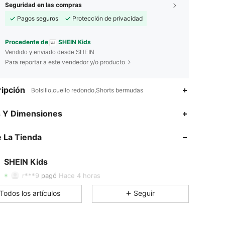
Seguridad en las compras
Pagos seguros
Protección de privacidad
Procedente de
SHEIN Kids
Vendido y enviado desde SHEIN.
Para reportar a este vendedor y/o producto
ipción
Bolsillo,cuello redondo,Shorts bermudas
4.91
46K
807K
s Y Dimensiones
 La Tienda
4.91
46K
807K
SHEIN Kids
4.91
46K
807K
r***9
pagó
Hace 4 horas
Todos los artículos
Seguir
4.91
46K
807K