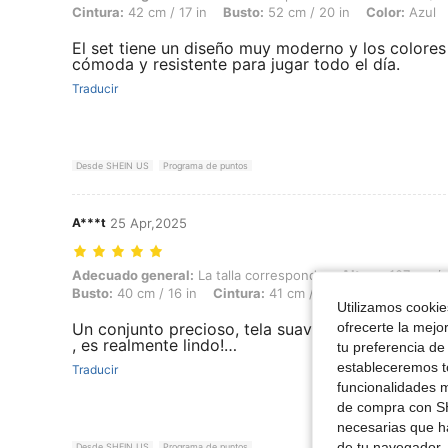
Cintura:
42 cm / 17 in
Busto:
52 cm / 20 in
Color:
Azul
El set tiene un diseño muy moderno y los colores 
cómoda y resistente para jugar todo el día.
Traducir
Desde SHEIN US
Programa de puntos
A***t
25 Apr,2025
Adecuado general: La talla corresponde, Altura: 107 cm / 42 in, Peso: 
Adecuado general:
La talla corresponde
Altura:
107 cm / 
Busto:
40 cm / 16 in
Cintura:
41 cm / 16 in
Color:
Multic
Utilizamos cookies
ofrecerte la mejo
Un conjunto precioso, tela suave y fresca, color 
, es realmente lindo!…
tu preferencia de
estableceremos to
Traducir
funcionalidades m
de compra con SH
necesarias que h
de tu navegador, 
Desde SHEIN US
Programa de puntos