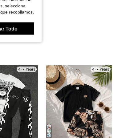
es, selecciona
 que recopilamos,
ar Todo
4-7 Years
4-7 Years