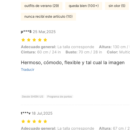
outfits de verano (29)
queda bien (100+)
sin olor (5)
nunca recibí este artículo (10)
p***5
25 Mar,2025
Adecuado general: La talla corresponde, Altura: 130 cm / 51 in, Peso: 
Adecuado general:
La talla corresponde
Altura:
130 cm / 
Cintura:
60 cm / 24 in
Busto:
70 cm / 28 in
Color:
Multic
Hermoso, cómodo, flexible y tal cual la imagen
Traducir
Desde SHEIN US
Programa de puntos
t***v
18 Jul,2025
Adecuado general: La talla corresponde, Altura: 67 cm / 26 in, Peso: 1
Adecuado general:
La talla corresponde
Altura:
67 cm / 2