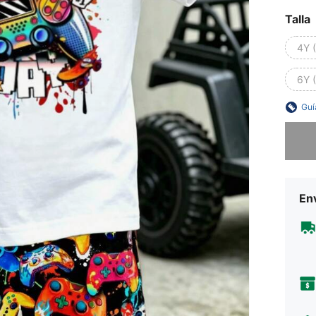
Talla
4Y 
6Y 
Guí
Lo sent
Env