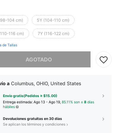
(98-104 cm)
5Y (104-110 cm)
(110-116 cm)
7Y (116-122 cm)
a de Tallas
imos, este producto está agotado.
AGOTADO
ío a
Columbus, OHIO, United States
Envío gratis(Pedidos ≥ $15.00)
Entrega estimada:
Ago 13 - Ago 19,
85.11% son ≤
8
días
hábiles
Devoluciones gratuitas en 30 días
Se aplican los términos y condiciones