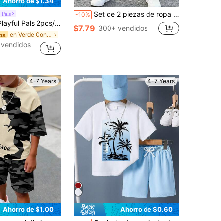
Ahorro de $1.34
Set de 2 piezas de ropa casual para niños con camiseta de manga corta de cuello redondo y pantalones, diseño con letras inglesas y patrón degradado, adecuado para vacaciones, fiestas, primavera/verano/otoño, cómodo y de moda para la calle, al aire libre, escuela, regalo
 Pals
-10%
 caídos y estampado de eslogan & coche, y shorts con estampado a rayas, cómodo y de moda casual, adecuado para primavera/verano, juego al aire libre, versátil para uso diario, conjunto de verano para niños
$7.79
300+ vendidos
en Verde Conjuntos para niños pequeños
os
 vendidos
4-7 Years
4-7 Years
Ahorro de $1.00
Ahorro de $0.60
en Vacaciones Conjuntos para niños pequeños
#3 Más vendidos