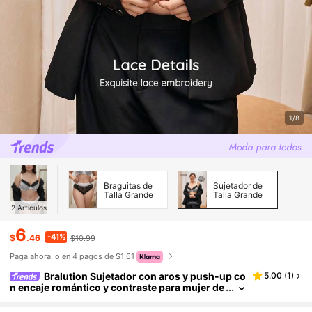
1/8
Braguitas de
Sujetador de
Talla Grande
Talla Grande
2
Artículos
6
-41%
$
.46
$10.99
Paga ahora, o en 4 pagos de $1.61
Bralution Sujetador con aros y push-up co
5.00
(
1
)
n encaje romántico y contraste para mujer de
talla grande