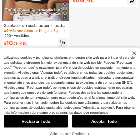
6
$
.59
-11%
uello halter y espalda invisible, 1 pie
za
21
Sujetador sin costuras con tiras de
gel suaves para mujer de talla gran
#9 Más vendidos
en Ninguno Sujetadores de talla grande
de, sujetador con soporte inalámbri
900+ vendidos
co y efecto push-up
10
$
.79
-11%
Utilizamos cookies y tecnologías similares en nuestro sitio web para brindar el servicio
que solicitas y ofrecerte la mejor experiencia de sitio web posible. Puedes "Rechazar
todo", "Aceptar todo" o establecer tu preferencia de cookies en cualquier momento a tu
elección. Al seleccionar "Aceptar todo", estableceremos todas las cookies opcionales,
que nos ayudan a analizar el tráfico, ofrecer funcionalidades mejoradas y personalizar
el contenido y los anuncios para complementar tu experiencia de compra con SHEIN.
Al seleccionar "Rechazar todo", permites el uso de cookies estrictamente necesarias
que hacen que nuestro sitio web funcione. Puedes desactivarlas cambiando la
configuración de tu navegador, pero esto puede afectar el funcionamiento del sitio web.
Para obtener más información sobre las cookies que utilizamos y para ajustar tus
configuraciones de cookies opcionales, selecciona "Administrar cookies". Para obtener
más información sobre cómo procesamos los datos que recopilamos,
Rechazar Todo
Aceptar Todo
Administrar Cookies
¡41% DE DESCUENTO!
AÑADIR A LA BOLSA