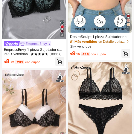
11
6
DesireSculpt 1 pieza Sujetador con
aros de soporte cómodo, sin costur
#1 Más vendidos
en Detalle de la taza Sujetadores de talla grande
EmpressEnvy
as y suave para tallas grandes, que
2k+ vendidos
levanta
EmpressEnvy 1 pieza Sujetador de
9
encaje con aros para tallas grande
200+ vendidos
(1000+)
$
.19
-19%
con cupón
s, levantador
8
$
.72
-20%
con cupón