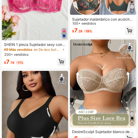
4
Sujetador inalámbrico con acolcha
do para mujer de talla grande
100+ vendidos
7
$
.28
-19%
SHEIN 1 pieza Sujetador sexy con a
ros y bordados para tallas grandes,
#9 Más vendidos
en De dos botonaduras Sujetadores de talla grande
que levanta
200+ vendidos
7
$
.79
-11%
DesireSculpt Sujetador blanco de t
alla grande con aros, encaje sexy, c