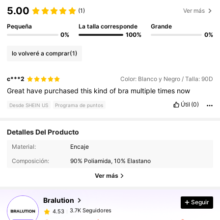
5.00
(1)
Ver más
Pequeña
La talla corresponde
Grande
0%
100%
0%
lo volveré a comprar
(1)
c***2
Color: Blanco y Negro / Talla: 90D
Great
have
purchased
this
kind
of
bra
multiple
times
now
Útil
(0)
Desde SHEIN US
Programa de puntos
Detalles Del Producto
3.7K Seguidores
4.53
Material:
Encaje
Composición:
90% Poliamida, 10% Elastano
3.7K Seguidores
4.53
Ver más
Bralution
Seguir
3.7K Seguidores
4.53
l***9
pagó
Hace 15 horas