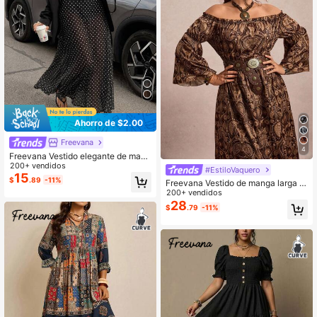
Ahorro de $2.00
Freevana
4
Freevana Vestido elegante de mang
a larga con cuello alto y estampado
200+ vendidos
#EstiloVaquero
de lunares para mujer de talla grand
15
$
.89
-11%
Freevana Vestido de manga larga c
e
on hombros descubiertos y estamp
200+ vendidos
ado vintage de talla grande
28
$
.79
-11%