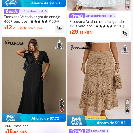
Ahorro de $4.96
#VibesFestival
#EstiloBohoChic
Freevana Vestido negro de encaje e
stilo bohemio y vintage de talla gra
Freevana Vestido de talla grande de
400+ vendidos
(100+)
nde, elegante y versátil para uso di
manga larga con cuello en V profun
100+ vendidos
12
(100+)
$
.23
-29%
con cupón
ario, nuevo vestido de fiesta de pri
do, unicolor y dobladillo con ribete
29
$
.39
-11%
mavera para mujeres
de volantes
Ahorro de $7.72
Ahorro de $9.82
200+ vendidos
18
Freevana
$
.87
-29%