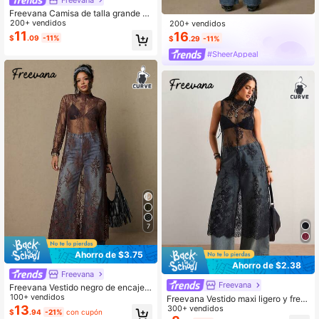
Freevana Camisa de talla grande c
on unicolor casual, con parches de
200+ vendidos
200+ vendidos
bordado floral
11
16
$
.09
-11%
$
.29
-11%
#SheerAppeal
7
Ahorro de $3.75
Ahorro de $2.38
Freevana
Freevana
Freevana Vestido negro de encaje e
stilo bohemio y vintage de talla gra
100+ vendidos
Freevana Vestido maxi ligero y fres
nde, elegante y versátil para uso di
13
co con encaje floral transparente si
300+ vendidos
$
.94
-21%
con cupón
ario, nuevo vestido de fiesta para m
n mangas, de talla grande, con cuell