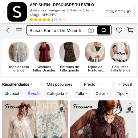
Vestidos Elegantes Para Fiesta De Gala
APP SHEIN - DESCUBRE TU ESTILO
×
¡Descarga y consigue un 30% de dto.!Usar el
Vestidos Elegantes De Mujer
CONSEGUIR
código: APPOFF30
(95,960)
Blusas Bonitas De Mujer
Conjunto De Dos Piezas Mujer
Traje De Baño Mujer
Vestidos Elegantes Para Fiesta De Gala
Vestidos Elegantes De Mujer
Tops de talla
Vestidos
Bottoms de
Tejido de
Conjuntos
To
grande
Tallas Grandes
talla grande
Punto en
Talla Grande
&
Tallas Grandes
Recomendados
Más populares
Precio
Filtros
Local
Categoría
Talla
Color
Tipo
L