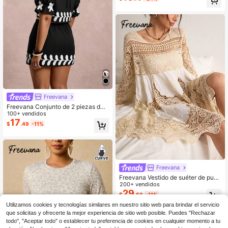
últimas blusas casuales elegantes p
ara mujer, blusas de encaje para mu
jer, blusas transparentes para mujer,
blusas de encaje para mujer, blusas
de manga corta para mujer, blusas y
blusas para mujer, Día de la Madre
Freevana
Freevana Conjunto de 2 piezas de t
op corto y minifalda estampados pa
100+ vendidos
ra mujer de talla grande
17
$
.49
-11%
Freevana
Freevana Vestido de suéter de punt
o de manga larga y cuello redondo
200+ vendidos
para mujer
29
$
.69
-11%
Utilizamos cookies y tecnologías similares en nuestro sitio web para brindar el servicio
que solicitas y ofrecerte la mejor experiencia de sitio web posible. Puedes "Rechazar
todo", "Aceptar todo" o establecer tu preferencia de cookies en cualquier momento a tu