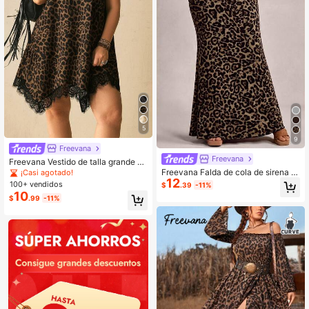
5
9
Freevana
Freevana
Freevana Vestido de talla grande pa
ra mujer con ribete de encaje y esta
Freevana Falda de cola de sirena c
¡Casi agotado!
mpado de leopardo marrón
12
on estampado de leopardo para muj
100+ vendidos
$
.39
-11%
er de talla grande
10
$
.99
-11%