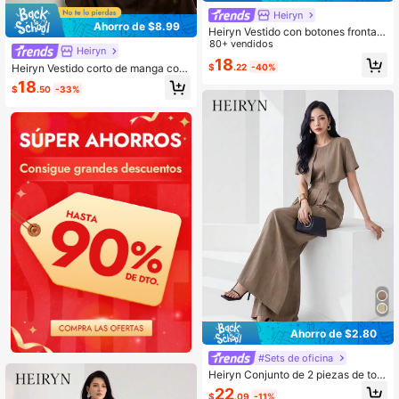
Heiryn
Ahorro de $8.99
Heiryn Vestido con botones frontale
s y dobladillo plisado
80+ vendidos
Heiryn
18
Heiryn Vestido corto de manga cort
$
.22
-40%
a minimalista y casual de unicolor p
18
$
.50
-33%
ara mujer
Ahorro de $2.80
#Sets de oficina
Heiryn Conjunto de 2 piezas de top
corto y pantalones elegantes para u
22
$
.09
-11%