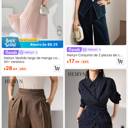
Ahorro de $9.25
Heiryn
Heiryn
Heiryn Conjunto de 2 piezas de ca
Heiryn Vestido largo de manga cort
misa y pantalones de moda de vera
17
a con pliegues elegante para ir al tr
60+ vendidos
$
.69
-33%
no para mujer para ir al trabajo
abajo
28
$
.64
-24%