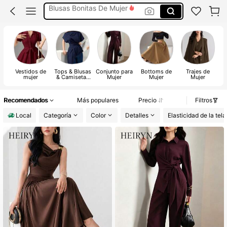
Conjunto De Dos Piezas Mujer
Traje De Baño Mujer
Vestidos De Mujer
Vestidos Elegantes De Mujer
Vestidos de
Tops & Blusas
Conjunto para
Bottoms de
Trajes de
mujer
& Camisetas
Mujer
Mujer
Mujer
de Mujer
Recomendados
Más populares
Precio
Filtros
Local
Categoría
Color
Detalles
Elasticidad de la tela