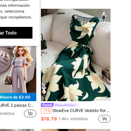
 más información
es, selecciona
 que recopilamos,
ar Todo
23
Ahorro de $3.60
ondo y Botones Metálicos en unicolor Elegante y Pantalones Rectos Plisados Largos, Adecuado para Primavera/Verano Casual de Oficina
#PiezasPulidas
GlowEve CURVE Vestido floral sin mangas con lazo en la cintura para mujer de talla grande
-11%
endidos
$18.79
1.4k+ vendidos