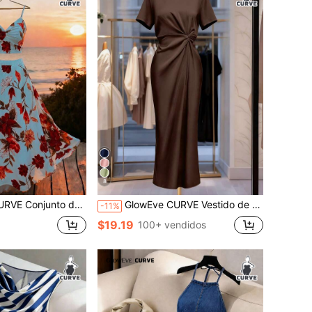
8
falda, vestido largo sexy y estilizado con estampado floral de moda para playa, vacaciones y citas
GlowEve CURVE Vestido de manga corta con cuello redondo para uso diario, vestido de primavera/verano, vestido de fiesta elegante para mujer
-11%
$19.19
100+ vendidos