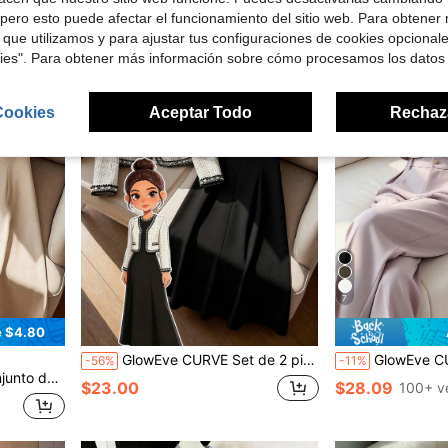
en Oficina Tops de talla grande
pero esto puede afectar el funcionamiento del sitio web. Para obtener
 que utilizamos y para ajustar tus configuraciones de cookies opcional
kies". Para obtener más información sobre cómo procesamos los datos
Cookies
Aceptar Todo
Rechaz
7
e $4.80
GlowEve CURVE Set de 2 piezas de chaqueta de cárdigan de manga larga con cuello en V y adorno de perlas en contraste, y vestido maxi con cuello redondo y perlas bordadas, tallas grandes, adecuado para otoño/invierno, uso casual, oficina y fiesta
GlowEve CURVE 2 piezas Conjunto de Mujer Talla Grande de Camisa de Manga Corta con Cuello Red
-56%
-11%
ecuado para ocasiones casuales, de trabajo y de fiesta en otoño/invierno
$23.00
$28.09
100+ v