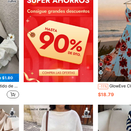
4
e $1.80
 patchwork en blanco y negro de seda de leche
GlowEve CURVE Conjunto de 2 piezas talla grande, top de tirantes y 
-11%
$18.79