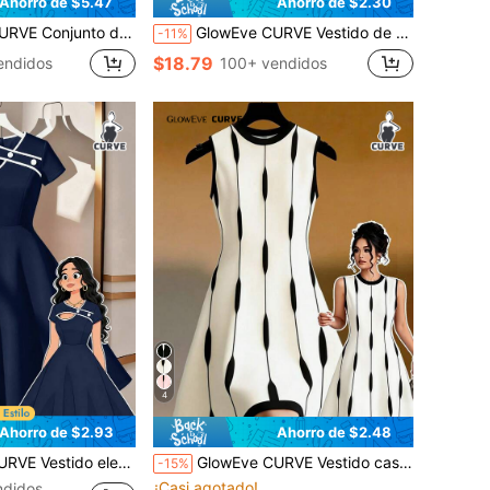
Ahorro de $5.47
Ahorro de $2.30
 pierna ancha con estampado retro, talla grande, adecuado para el uso diario, el mercado de fin de semana y las vacaciones de verano
GlowEve CURVE Vestido de talla grande con estampado floral de patchwork, ajustado y de tejido regular
-11%
$18.79
endidos
100+ vendidos
4
Ahorro de $2.93
Ahorro de $2.48
e manga corta con bloques de color talla grande
GlowEve CURVE Vestido casual de mujer talla grande con cuello redondo sin mangas, estampado gráfico y bloques de color
-15%
¡Casi agotado!
ndidos