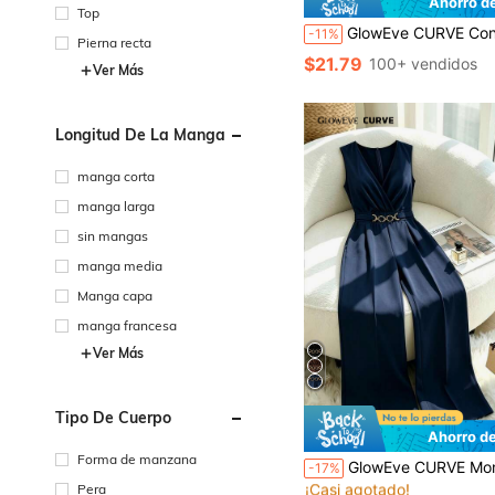
Ahorro d
Top
GlowEve CURVE Conjunto de 2 piezas de blusa y pantalones para mujer, color liso, decoración de hombros con diseño floral 3D, cuello drapeado, elegante, encantador, casual, de moda para ir al trabajo, estilo francés, vintage, versátil, para nego
-11%
Pierna recta
$21.79
100+ vendidos
Ver Más
Longitud De La Manga
manga corta
manga larga
sin mangas
manga media
Manga capa
manga francesa
Ver Más
Tipo De Cuerpo
Ahorro d
#8 Más vendidos
Forma de manzana
GlowEve CURVE Mono elegante de mujer talla grande, color liso, cuello en V, sin mangas, con decoración dorada, hebilla en la cintura, cintura ceñida y pierna ancha, ad
-17%
¡Casi agotado!
Pera
#8 Más vendidos
#8 Más vendidos