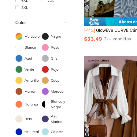
6XL
7XL
8XL
16
Ahorro d
Color
GlowEve CURVE Cárdigan de punto de unicolor talla grande, cierre con botones delanteros, decoración con cordón ajustado a rayas, pantalo
-11%
Multicolor
Negro
$33.49
2k+ vendidos
Blanco
Rosa
Azul
Gris
Verde
Rojo
Amarillo
Caqui
Marrón
Morado
Blanco y
Naranja
Negro
Azul
Beis
Marino
azul real
Celeste