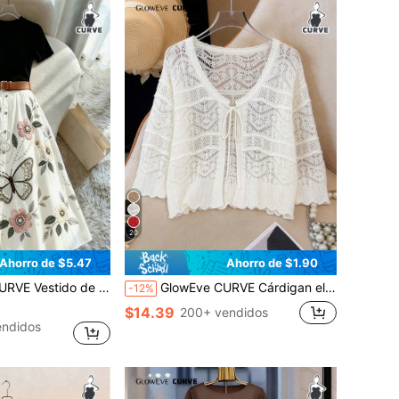
20
Ahorro de $5.47
Ahorro de $1.90
ual para uso diario, minimalista, nuevo, a rayas, corte A, manga corta, primavera y verano
GlowEve CURVE Cárdigan elegante de talla grande con cuello redondo, manga 3/4 y lazo con efecto calado
-12%
$14.39
200+ vendidos
endidos