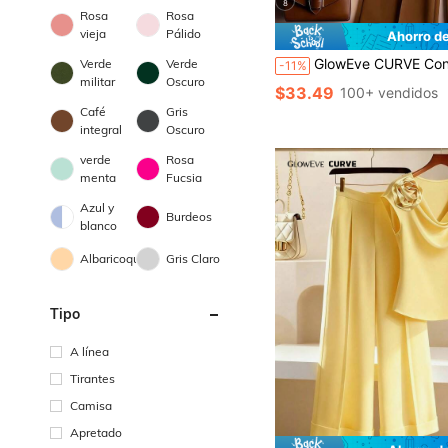
8
Rosa
Rosa
vieja
Pálido
Ahorro d
GlowEve CURVE Conjunto de 2 piezas de camisa de manga larga y pantalones de bloque de color casu
Verde
Verde
-11%
militar
Oscuro
$33.49
100+ vendidos
Café
Gris
integral
Oscuro
verde
Rosa
menta
Fucsia
Azul y
Burdeos
blanco
Albaricoque
Gris Claro
Tipo
A línea
Tirantes
Camisa
Apretado