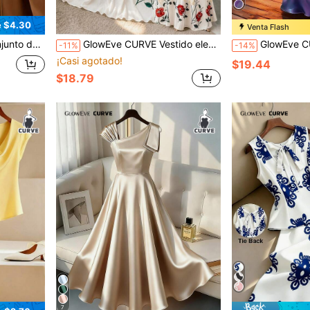
e $4.30
Venta Flash
al y de oficina talla grande, otoño
GlowEve CURVE Vestido elegante para mujer de talla grande con malla, sin mangas, cintura ceñida y escote en V
GlowEve CURVE Vestido largo de satén plisado con un hombro para mujer, el
-11%
-14%
¡Casi agotado!
$19.44
$18.79
7