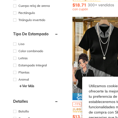
¡Casi agotado!
¡Casi agotado!
$18.71
300+ vendidos
Cuerpo reloj de arena
#8 Más vendidos
con cupón
¡Casi agotado!
Rectángulo
Triángulo invertido
Tipo De Estampado
Liso
Color combinado
Letras
Estampado Integral
Plantas
Animal
Utilizamos cookies
Ver Más
ofrecerte la mejo
tu preferencia de
Ahorro d
Detalles
estableceremos to
#6 Más vendidos
GlowEve CURVE Blusa casual de manga corta con rayas y parches para mu
-11%
¡Casi agotado!
funcionalidades m
#6 Más vendidos
#6 Más vendidos
Bolsillo
de compra con SH
¡Casi agotado!
¡Casi agotado!
$13.29
1.2k+ vendidos
necesarias que h