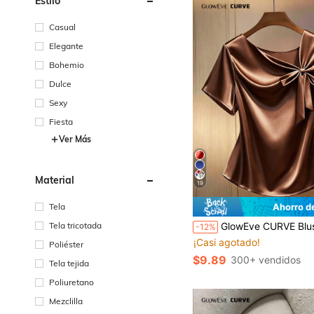
Estilo
Casual
Elegante
Bohemio
Dulce
Sexy
Fiesta
Ver Más
Material
19
Tela
Ahorro d
Tela tricotada
GlowEve CURVE Blusa de manga corta con cuello asimétrico y lazo para mujer talla grande, acabado brillante color marrón chocolate, elegante para
-12%
¡Casi agotado!
Poliéster
$9.89
300+ vendidos
Tela tejida
Poliuretano
Mezclilla