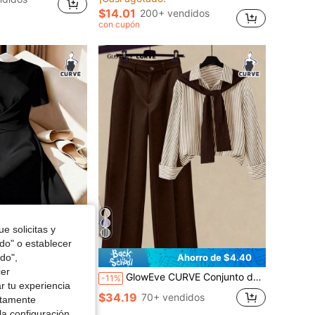
$14.01
200+ vendidos
con cupón
e solicitas y
odo" o establecer
do",
Ahorro de $2.50
Ahorro de $4.40
cer
mujer de talla grande, de unicolor, cuello redondo, con pliegues y decoración metálica
GlowEve CURVE Conjunto de 2 piezas de camisa con botones y pantalones a rayas, estilo de viaje, talla grande, otoño
-11%
r tu experiencia
$34.19
ndidos
70+ vendidos
ctamente
la configuración