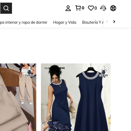
0
0
pa interior y ropa de dormir
Hogar y Vida
Bisutería Y Accesorios
Be