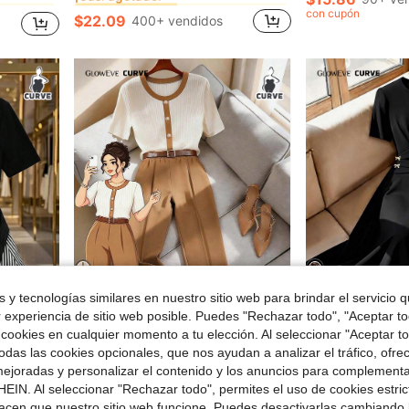
¡Casi agotado!
¡Casi agotado!
con cupón
$22.09
400+ vendidos
en nuevo Monos de talla grande
en Bloque de color Co-Ords de Talla Grande
#10 Más vendidos
¡Casi agotado!
 y tecnologías similares en nuestro sitio web para brindar el servicio qu
6
8
r experiencia de sitio web posible. Puedes "Rechazar todo", "Aceptar t
 cookies en cualquier momento a tu elección. Al seleccionar "Aceptar to
e $1.70
Ahorro de $6.79
en Oficina Tops de talla grande
das las cookies opcionales, que nos ayudan a analizar el tráfico, ofre
jer talla grande, verano
GlowEve CURVE Conjunto de 2 piezas de top de manga corta con decoración de botones y ribete en contraste y pantalones, casual para ir al trabajo en verano, talla grande
GlowEve CURVE Vestido casual de vacaciones y citas para 
-25%
-12%
ejoradas y personalizar el contenido y los anuncios para complementa
¡Casi agotado!
en Oficina Tops de talla grande
en Oficina Tops de talla grande
$19.19
200+ ve
EIN. Al seleccionar "Rechazar todo", permites el uso de cookies estri
$20.90
500+ vendidos
acen que nuestro sitio web funcione. Puedes desactivarlas cambiando 