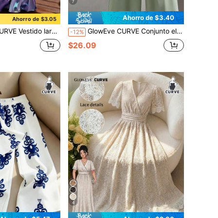
7
Ahorro de $3.40
Ahorro de $3.05
egante y de línea A, para primavera/verano, vestido de vacaciones de moda, vestido de playa y té de la tarde
GlowEve CURVE Conjunto elegante de 2 piezas talla grande: Top de punto con mangas cortas y ribete de color contrastante y falda evasé de cintura alta
-12%
$26.09
4