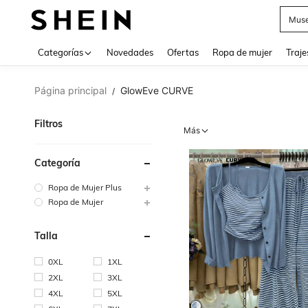
V
Categorías
Novedades
Ofertas
Ropa de mujer
Traje
Página principal
GlowEve CURVE
/
Filtros
Más
Categoría
Ropa de Mujer Plus
Ropa de Mujer
Talla
0XL
1XL
2XL
3XL
4XL
5XL