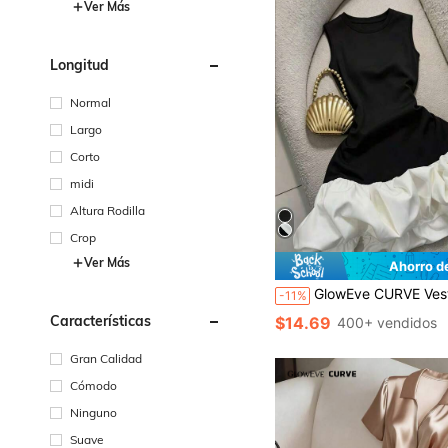
Ver Más
Longitud
Normal
Largo
Corto
midi
Altura Rodilla
Crop
Ver Más
Ahorro d
GlowEve CURVE Vestido de fiesta de cóctel elegante con falda de manga abullonada y bajo con volantes, en talla grande, de
-11%
Características
$14.69
400+ vendidos
Gran Calidad
Cómodo
Ninguno
Suave