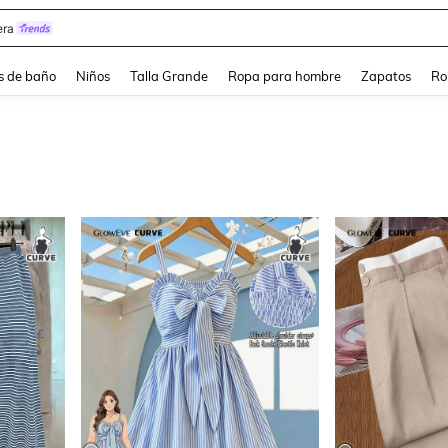
estidos Elegantes Para Fiesta De Gala
s de baño
Niños
Talla Grande
Ropa para hombre
Zapatos
Ro