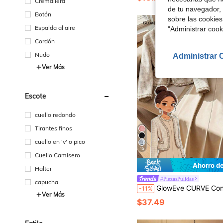
Cremallera
#6 Más vendidos
¡Casi agotado!
de tu navegador, 
Botón
sobre las cookies
Espalda al aire
"Administrar coo
Cordón
Nudo
Administrar 
Ver Más
Escote
cuello redondo
Tirantes finos
cuello en 'v' o pico
15
Cuello Camisero
Ahorro d
Halter
#PiezasPulidas
capucha
GlowEve CURVE Conjunto de 2 piezas para mujer talla grande: Elegante chaqueta tipo cárdigan con cuello en V y adorno de cuentas en contraste, y vestido largo con cuello redondo y decoración de perlas, ad
-11%
Ver Más
$37.49