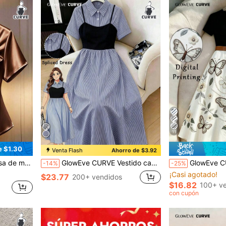
11
e $1.30
Venta Flash
Ahorro de $3.92
 verano, formal, trabajo y atuendos casual de negocios
GlowEve CURVE Vestido casual de talla grande para mujer, de primavera/verano, con rayas azules, parches negros, camiseta sin mangas, cuello de camisa, manga corta, con efecto de cintura, corte evasé, adecuado para uso diario, elegante, ocio, vacaciones, trabajo, playa, fiesta, boda, estudiante
GlowEve CURVE Vestido de mujer talla grande elegante y cas
-14%
-25%
¡Casi agotado!
$23.77
200+ vendidos
$16.82
100+ v
con cupón