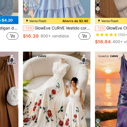
7
6
e $4.20
Venta Flash
Ahorro de $2.40
Venta Flash
nes elegantes casuales para uso diario y de oficina
GlowEve CURVE Vestido corto de verano casual y elegante para mujer de talla grande, con rayas azules y blancas, sin mangas, con volantes, lazo ajustable, tirantes ajustables y silueta evasé
GlowEve CURVE Pantalones casuales rectos
-13%
-12%
(100
$16.39
900+ vendidos
$18.84
400+ v