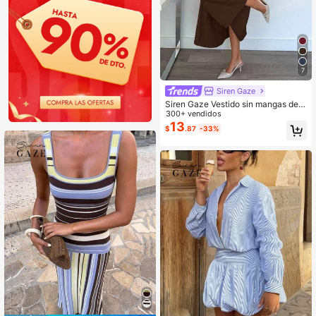
7
Siren Gaze
Siren Gaze Vestido sin mangas de u
nicolor y minimalista para mujer, us
300+ vendidos
o casual diario
13
$
.87
-33%