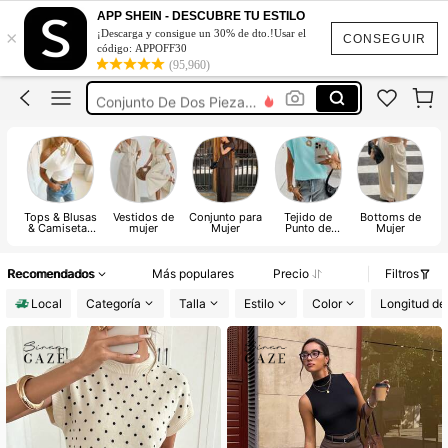
Vestidos De Mujer
APP SHEIN - DESCUBRE TU ESTILO
×
¡Descarga y consigue un 30% de dto.!Usar el
Vestidos Elegantes De Mujer
CONSEGUIR
código: APPOFF30
(95,960)
Blusas Bonitas De Mujer
Conjunto De Dos Piezas Mujer
Traje De Baño Mujer
Vestidos De Mujer
Vestidos Elegantes De Mujer
Tops & Blusas
Vestidos de
Conjunto para
Tejido de
Bottoms de
& Camisetas
mujer
Mujer
Punto de
Mujer
E
de Mujer
Mujer
Recomendados
Más populares
Precio
Filtros
Local
Categoría
Talla
Estilo
Color
Longitud de