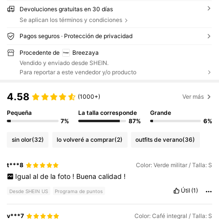
Devoluciones gratuitas en 30 días
Se aplican los términos y condiciones
Pagos seguros · Protección de privacidad
Procedente de
Breezaya
Vendido y enviado desde SHEIN.
Para reportar a este vendedor y/o producto
4.58
(1000+)
Ver más
Pequeña
La talla corresponde
Grande
7%
87%
6%
sin olor
(32)
lo volveré a comprar
(2)
outfits de verano
(36)
t***8
Color: Verde militar / Talla: S
Igual
al
de
la
foto
!
Buena
calidad
!
Útil
(1)
Desde SHEIN US
Programa de puntos
v***7
Color: Café integral / Talla: S