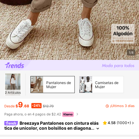
1/8
Pantalones de
Camisetas de
Mujer
Mujer
2
Artículos
9
-24%
¡Últimos 3 días
$
.68
$12.79
Desde
Paga ahora, o en 4 pagos de $2.42
Breezaya Pantalones con cintura elás
4.58
(
1000+
)
tica de unicolor, con bolsillos en diagona
l y cinturón anudado para un aspecto ca
sual y versátil. Pantalones casuales de prima