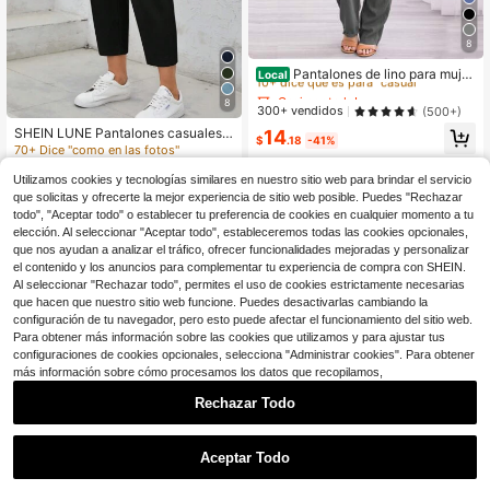
8
¡Casi agotado!
10+ dice que es para "casual"
Pantalones de lino para mujer
Local
de verano, pantalones de pierna an
¡Casi agotado!
¡Casi agotado!
cha con cordón, cintura elástica, pa
8
10+ dice que es para "casual"
10+ dice que es para "casual"
300+ vendidos
(500+)
ntalones de pierna ancha de cintura
¡Casi agotado!
SHEIN LUNE Pantalones casuales d
14
alta, pantalones de salón casuales,
$
.18
-41%
e mujer con cintura elástica y bolsill
10+ dice que es para "casual"
pantalones de yoga para la playa c
70+ Dice "como en las fotos"
os, pantalones de verano
on bolsillos
400+ vendidos
Utilizamos cookies y tecnologías similares en nuestro sitio web para brindar el servicio
7
$
.99
-29%
que solicitas y ofrecerte la mejor experiencia de sitio web posible. Puedes "Rechazar
todo", "Aceptar todo" o establecer tu preferencia de cookies en cualquier momento a tu
elección. Al seleccionar "Aceptar todo", estableceremos todas las cookies opcionales,
que nos ayudan a analizar el tráfico, ofrecer funcionalidades mejoradas y personalizar
el contenido y los anuncios para complementar tu experiencia de compra con SHEIN.
Al seleccionar "Rechazar todo", permites el uso de cookies estrictamente necesarias
que hacen que nuestro sitio web funcione. Puedes desactivarlas cambiando la
configuración de tu navegador, pero esto puede afectar el funcionamiento del sitio web.
Para obtener más información sobre las cookies que utilizamos y para ajustar tus
configuraciones de cookies opcionales, selecciona "Administrar cookies". Para obtener
más información sobre cómo procesamos los datos que recopilamos,
Rechazar Todo
Aceptar Todo