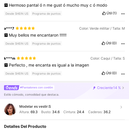
Hermoso
pantal
ó
n
me
gust
ó
mucho
muy
c
ó
modo
Útil
(1)
Desde SHEIN US
Programa de puntos
a***7
Color: Verde militar / Talla: M
Muy
bellos
me
encantaron
!!!!!!
Útil
(0)
Desde SHEIN US
Programa de puntos
k***m
Color: Caqui / Talla: S
Perfecto
,
me
encanta
es
igual
a
la
imagen
Útil
(0)
Desde SHEIN US
Programa de puntos
Creciente
14 %
#Pantalones con cordón
Estilo cómodo, comodidad que destaca.
Modelar es vestir:
S
Altura:
69.3
Busto:
34.6
Cintura:
24.4
Caderas:
36.2
Detalles Del Producto