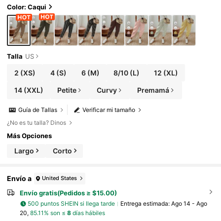
vera/otoño para mujer con cordón, bolsillos,
Color: Caqui
estilo jogger recortado, color caqui y ajuste r
egular para uso diario casual.
Talla
US
2
(XS)
4
(S)
6
(M)
8/10
(L)
12
(XL)
14
(XXL)
Petite
Curvy
Premamá
Guía de Tallas
Verificar mi tamaño
¿No es tu talla? Dinos
Más Opciones
Largo
Corto
Envío a
United States
Envío gratis(Pedidos ≥ $15.00)
500 puntos SHEIN si llega tarde
Entrega estimada:
Ago 14 - Ago
20,
85.11% son ≤
8
días hábiles