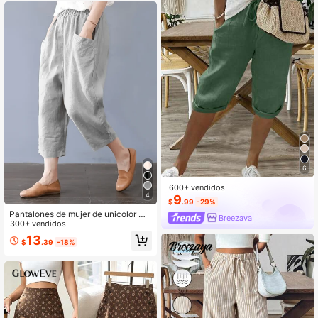
6
600+ vendidos
4
9
$
.99
-29%
Pantalones de mujer de unicolor mi
Breezaya
nimalista casual de largo 7/8 con bo
300+ vendidos
lsillos grandes para el otoño, el regr
13
$
.39
-18%
eso a la escuela y el verano