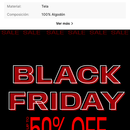
Material:
Tela
Composición:
100% Algodón
Ver más