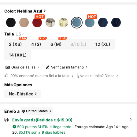
Color: Neblina Azul
Talla
US
7 left
9 left
3 left
2
(XS)
4
(S)
6
(M)
8/10
(L)
12
(XL)
14
(XXL)
Guía de Tallas
Verificar mi tamaño
90%
encontró que era fiel a la talla
¿No es tu talla? Dinos
Más Opciones
No-Elástico
Envío a
United States
Envío gratis(Pedidos ≥ $15.00)
500 puntos SHEIN si llega tarde
Entrega estimada:
Ago 14 - Ago
20,
85.11% son ≤
8
días hábiles