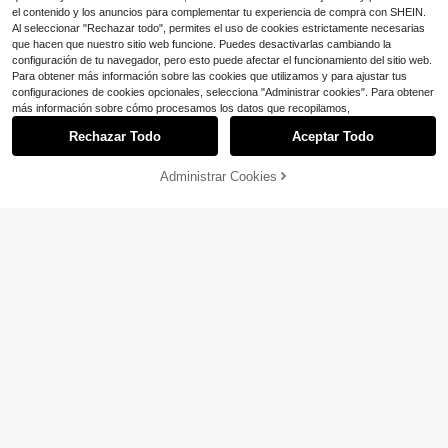
er, mono de graduación para mujer,
el contenido y los anuncios para complementar tu experiencia de compra con SHEIN.
mono color albaricoque
Al seleccionar "Rechazar todo", permites el uso de cookies estrictamente necesarias
que hacen que nuestro sitio web funcione. Puedes desactivarlas cambiando la
configuración de tu navegador, pero esto puede afectar el funcionamiento del sitio web.
Para obtener más información sobre las cookies que utilizamos y para ajustar tus
configuraciones de cookies opcionales, selecciona "Administrar cookies". Para obtener
más información sobre cómo procesamos los datos que recopilamos,
Rechazar Todo
Aceptar Todo
Administrar Cookies
¡51% DE DESCUENTO!
AÑADIR A LA BOLSA