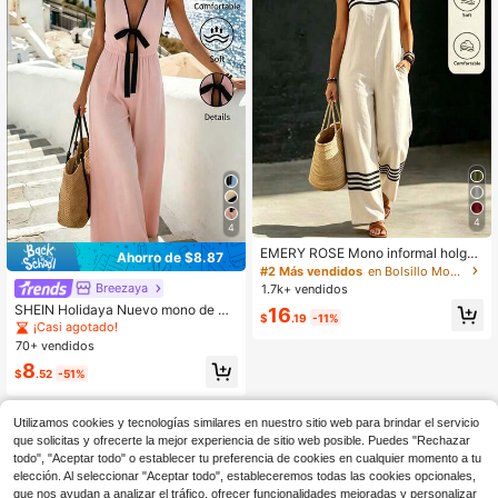
4
4
EMERY ROSE Mono informal holgad
Ahorro de $8.87
o de mujer con rayas y parches en
#2 Más vendidos
en Bolsillo Monos De Mujer
color caqui, con bolsillos, cómodo y
Breezaya
1.7k+ vendidos
adecuado para el tiempo libre de la
SHEIN Holidaya Nuevo mono de mu
16
s mujeres
$
.19
-11%
jer color albaricoque de verano, con
¡Casi agotado!
junto de verano para mujer, mono d
70+ vendidos
e verano para mujer, mono elegante
8
de mujer color albaricoque, conjunt
$
.52
-51%
o elegante, mono casual de mujer c
olor albaricoque, conjunto casual,
mono elegante casual de mujer col
Utilizamos cookies y tecnologías similares en nuestro sitio web para brindar el servicio
or albaricoque, mono de vacacione
que solicitas y ofrecerte la mejor experiencia de sitio web posible. Puedes "Rechazar
s para mujer color albaricoque, conj
todo", "Aceptar todo" o establecer tu preferencia de cookies en cualquier momento a tu
unto de vacaciones, mono de playa
elección. Al seleccionar "Aceptar todo", estableceremos todas las cookies opcionales,
para mujer, conjunto de playa, mon
que nos ayudan a analizar el tráfico, ofrecer funcionalidades mejoradas y personalizar
o de playa de vacaciones para muj