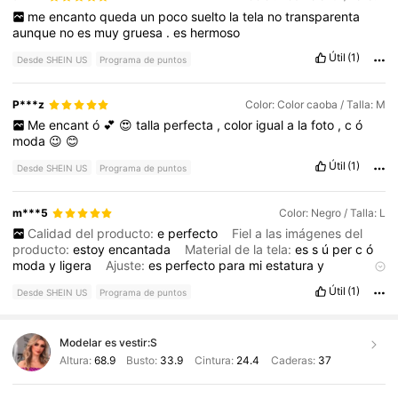
me
encanto
queda
un
poco
suelto
la
tela
no
transparenta
aunque
no
es
muy
gruesa
.
es
hermoso
Útil
(1)
Desde SHEIN US
Programa de puntos
P***z
Color: Color caoba / Talla: M
Me
encant
ó
💕
😍
talla
perfecta
,
color
igual
a
la
foto
,
c
ó
moda
😉
😊
Útil
(1)
Desde SHEIN US
Programa de puntos
m***5
Color: Negro / Talla: L
Calidad del producto:
e
perfecto
Fiel a las imágenes del
producto:
estoy
encantada
Material de la tela:
es
s
ú
per
c
ó
moda
y
ligera
Ajuste:
es
perfecto
para
mi
estatura
y
contextura
Útil
(1)
Desde SHEIN US
Programa de puntos
Modelar es vestir:
S
Altura:
68.9
Busto:
33.9
Cintura:
24.4
Caderas:
37