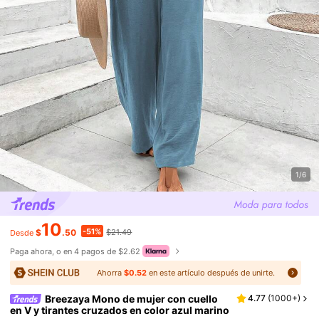
1/6
10
-51%
$
.50
$21.49
Desde
Paga ahora, o en 4 pagos de $2.62
Ahorra
$0.52
en este artículo después de unirte.
Breezaya Mono de mujer con cuello
4.77
(
1000+
)
en V y tirantes cruzados en color azul marino