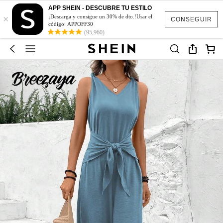
APP SHEIN - DESCUBRE TU ESTILO
×
¡Descarga y consigue un 30% de dto.!Usar el
CONSEGUIR
código: APPOFF30
(95,960)