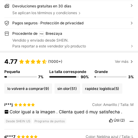
Devoluciones gratuitas en 30 días
Se aplican los términos y condiciones
Pagos seguros · Protección de privacidad
Procedente de
Breezaya
Vendido y enviado desde SHEIN.
Para reportar a este vendedor y/o producto
4.77
(1000+)
Ver más
Pequeña
La talla corresponde
Grande
7%
90%
3%
lo volveré a comprar
(9)
sin olor
(51)
rapidez logística
(5)
i***j
Color: Amarillo / Talla: M
Color
igual
a
la
imagen
.
Clienta
qued
ó
muy
satisfecha
.
Útil
(2)
Desde SHEIN US
Programa de puntos
d***7
Color: Neblina azul / Talla: L