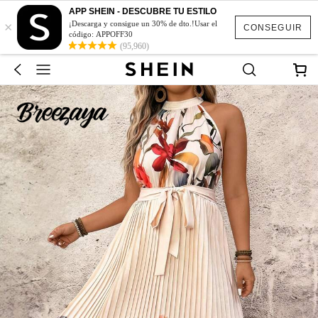
APP SHEIN - DESCUBRE TU ESTILO
×
¡Descarga y consigue un 30% de dto.!Usar el
CONSEGUIR
código: APPOFF30
(95,960)