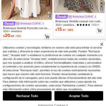
4
Breezaya CURVE
Breezaya Vestido casual con cuello
Breezaya CURVE
en V profundo y estampado para m
300+ vendidos
(100+)
ujeres talla grande
Breezaya Vestido fruncido con esta
15
$
.67
-29%
mpado floral de talla grande para el
500+ vendidos
verano
20
$
.69
-11%
Utilizamos cookies y tecnologías similares en nuestro sitio web para brindar el servicio
que solicitas y ofrecerte la mejor experiencia de sitio web posible. Puedes "Rechazar
todo", "Aceptar todo" o establecer tu preferencia de cookies en cualquier momento a tu
elección. Al seleccionar "Aceptar todo", estableceremos todas las cookies opcionales,
que nos ayudan a analizar el tráfico, ofrecer funcionalidades mejoradas y personalizar
el contenido y los anuncios para complementar tu experiencia de compra con SHEIN.
Al seleccionar "Rechazar todo", permites el uso de cookies estrictamente necesarias
que hacen que nuestro sitio web funcione. Puedes desactivarlas cambiando la
configuración de tu navegador, pero esto puede afectar el funcionamiento del sitio web.
Para obtener más información sobre las cookies que utilizamos y para ajustar tus
configuraciones de cookies opcionales, selecciona "Administrar cookies". Para obtener
más información sobre cómo procesamos los datos que recopilamos,
Rechazar Todo
Aceptar Todo
Administrar Cookies