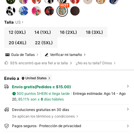
Talla
US
12
(0XL)
14
(1XL)
16
(2XL)
18
(3XL)
20
(4XL)
22
(5XL)
Guía de Tallas
Verificar mi tamaño
93%
encontró que era fiel a la talla
¿No es tu talla? Dinos
Envío a
United States
Envío gratis(Pedidos ≥ $15.00)
500 puntos SHEIN si llega tarde
Entrega estimada:
Ago 14 - Ago
20,
85.11% son ≤
8
días hábiles
Devoluciones gratuitas en 30 días
Se aplican los términos y condiciones
Pagos seguros · Protección de privacidad