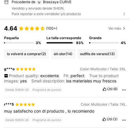
Procedente de
Breezaya CURVE
Vendido y enviado desde SHEIN.
Para reportar a este vendedor y/o producto
4.64
(100+)
Ver más
Pequeña
La talla corresponde
Grande
3%
93%
4%
lo volveré a comprar
(2)
sin olor
(14)
outfits de verano
(13)
g***o
Color: Multicolor / Talla: 3XL
Product quality:
excelente
Fit:
perfect
True to product
images:
yes
Smell description:
los
materiales
muy
frescos
Útil
(6)
Desde SHEIN US
Programa de puntos
r***5
Color: Multicolor / Talla: 1XL
muy
satisfecho
con
dl
producto
,
lo
recomiendo
Útil
(3)
Desde SHEIN US
Programa de puntos