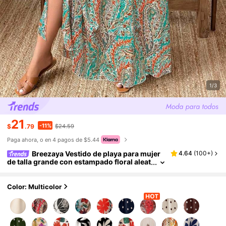
1/3
21
-11%
$
.79
$24.59
Paga ahora, o en 4 pagos de $5.44
Breezaya Vestido de playa para mujer
4.64
(
100+
)
de talla grande con estampado floral aleat
orio y cintura fruncida con lazo
Color: Multicolor