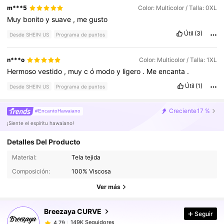
m***5
Color: Multicolor / Talla: 0XL
Muy
bonito
y
suave
,
me
gusto
Útil
(3)
Desde SHEIN US
Programa de puntos
n***o
Color: Multicolor / Talla: 1XL
Hermoso
vestido
,
muy
c
ó
modo
y
ligero
.
Me
encanta
.
Útil
(1)
Desde SHEIN US
Programa de puntos
Creciente
17 %
#EncantoHawaiano
¡Siente el espíritu hawaiano!
Detalles Del Producto
149K Seguidores
4.79
Material:
Tela tejida
Composición:
100% Viscosa
149K Seguidores
4.79
Ver más
Breezaya CURVE
Seguir
149K Seguidores
4.79
d***i
pagó
Hace 7 horas