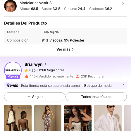
Modelar es vestir:
S
Altura:
68.5
Busto:
33.5
Cintura:
24.4
Caderas:
36.2
Detalles Del Producto
126K Seguidores
4.80
Material:
Tela tejida
Composición:
91% Viscosa, 9% Poliéster
126K Seguidores
4.80
Ver más
Briarwyn
126K Seguidores
4.80
o***a
pagó
Hace 1 día
140K Vendido recientemente
23K Recompra
Esta tienda está seleccionada como
「Botique de moda」
126K Seguidores
4.80
Seguir
Todos los artículos
126K Seguidores
4.80
126K Seguidores
4.80