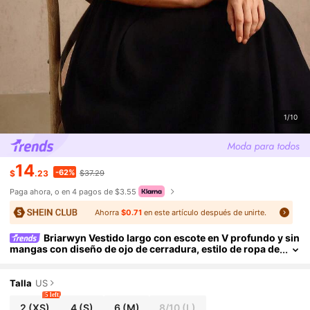
1/10
14
-62%
$
.23
$37.29
Paga ahora, o en 4 pagos de $3.55
Ahorra
$0.71
en este artículo después de unirte.
Briarwyn Vestido largo con escote en V profundo y sin
mangas con diseño de ojo de cerradura, estilo de ropa de
mujer de cuatro estaciones, estilo de dinero antiguo, rop
a sexy, vestido fluido, ropa vintage para mujer
Talla
US
5 left
2
(XS)
4
(S)
6
(M)
8/10
(L)