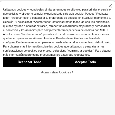
ajustada, adecuado para uso diario,
fiestas y vacaciones
Utilizamos cookies y tecnologías similares en nuestro sitio web para brindar el servicio
que solicitas y ofrecerte la mejor experiencia de sitio web posible. Puedes "Rechazar
todo", "Aceptar todo" o establecer tu preferencia de cookies en cualquier momento a tu
elección. Al seleccionar "Aceptar todo", estableceremos todas las cookies opcionales,
que nos ayudan a analizar el tráfico, ofrecer funcionalidades mejoradas y personalizar
el contenido y los anuncios para complementar tu experiencia de compra con SHEIN.
Al seleccionar "Rechazar todo", permites el uso de cookies estrictamente necesarias
que hacen que nuestro sitio web funcione. Puedes desactivarlas cambiando la
configuración de tu navegador, pero esto puede afectar el funcionamiento del sitio web.
Para obtener más información sobre las cookies que utilizamos y para ajustar tus
configuraciones de cookies opcionales, selecciona "Administrar cookies". Para obtener
más información sobre cómo procesamos los datos que recopilamos,
Rechazar Todo
Aceptar Todo
4
Ahorro de $5.66
Administrar Cookies
¡62% DE DESCUENTO!
AÑADIR A LA BOLSA
Serisse
#EscapeEcléctico
Serisse Vestido corto de mujer con
volantes en el bajo y lazo delantero
¡Casi agotado!
Soleia Nuevo vestido mini vin
Local
a rayas
tage con estampado de limón, cuell
600+ vendidos
200+ vendidos
o halter, nudo delantero y recortes,
9
13
$
.03
-29%
$
.83
-29%
adecuado para Navidad, citas, salir
de fiesta, estilo bohemio, vacacione
s, otoño, ropa de mujer