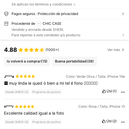
Se aplican los términos y condiciones
Pagos seguros · Protección de privacidad
Procedente de
CHIC CASE
Vendido y enviado desde SHEIN.
Para reportar a este vendedor y/o producto
4.88
(1000+)
Ver más
lo volveré a comprar
(15)
Buena portabilidad
(39)
J***e
Color: Verde Oliva / Talla: iPhone 16e
muy
linda
le
qued
ó
bien
a
mi
tel
é
fono
👌🏻👌🏻👌🏻
Útil
(1)
Desde SHEIN US
Programa de puntos
n***r
Color: Rosa / Talla: iPhone 15
Excelente
calidad
igual
a
la
foto
Útil
(2)
Desde SHEIN US
Programa de puntos