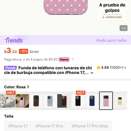
1/4
3
-15%
$
.22
$3.80
Paga ahora, o en 4 pagos de $0.80
Funda de teléfono con lunares de chi
4.88
(
1000+
)
cle de burbuja compatible con iPhone 17,
16, 15, 14, 13, 12, 11 Pro Max
Color: Rosa
Talla
iPhone 17
iPhone 17 Pro
iPhone 17 Pro Max