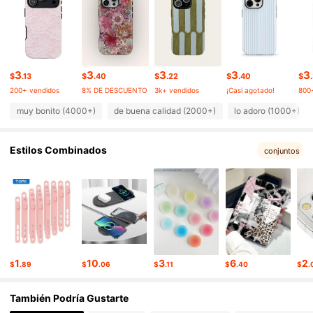
23K Seguidores
4.89
23K Seguidores
4.89
3
3
3
3
3
$
.13
$
.40
$
.22
$
.40
$
23K Seguidores
4.89
200+ vendidos
8% DE DESCUENTO
3k+ vendidos
¡Casi agotado!
800
muy bonito (4000+)
de buena calidad (2000+)
lo adoro (1000+)
23K Seguidores
4.89
Estilos Combinados
conjuntos
23K Seguidores
4.89
23K Seguidores
4.89
23K Seguidores
1
10
3
6
2
4.89
$
.89
$
.06
$
.11
$
.40
$
.
También Podría Gustarte
23K Seguidores
4.89