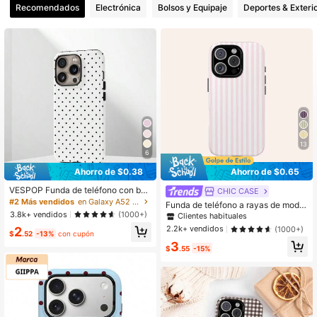
Recomendados
Electrónica
Bolsos y Equipaje
Deportes & Exteri
13
6
Ahorro de $0.38
Ahorro de $0.65
VESPOP Funda de teléfono con bas
CHIC CASE
e rosa y lunares negros, estilo lindo
#2 Más vendidos
en Galaxy A52 5G Fundas para teléfonos
Funda de teléfono a rayas de moda
Y2K. Compatible con modelos iPho
3.8k+ vendidos
rosa y blanca, compatible con iPho
(1000+)
Clientes habituales
ne 17, 16, 15, 14, 13, 12, 11 Pro Max
ne 17/16/15/14/13/12/11 Pro Max, e
2.2k+ vendidos
2
(1000+)
Plus
$
.52
-13%
con cupón
stilo pastel de primavera
3
$
.55
-15%