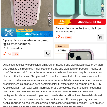
39
Ahorro de $1.04
10
Nueva Funda de Teléfono de Lujo S
uave Beige Amigable a Prueba de G
600+ vendidos
Ahorro de $0.30
olpes, Compatible con iPhone 17 16
2
$
.96
-26%
15 Pro 14 Plus 13 12 11 17 Pro Max
1 pieza Funda de teléfono a prueba
Air XR XS Max X/XS 7/8 Plus 7/8, C
de golpes de cuero rosa con patrón
Clientes habituales
ubierta Protectora Suave Anti-Caíd
de lunares blancos y agujeros gran
700+ vendidos
as, Duradera, Diseño Minimalista, M
des, material TPU, se puede dar co
aterial Amigable con la Piel
1
mo regalo festivo, compatible con A
$
.80
-14%
pple XS/XS Max/XR/11/12/13/14/15/
16 Pro/Pro Max/14/15/16 Plus/17, un
isex, S26/S25/S24/S23/S22/S26 Ul
Utilizamos cookies y tecnologías similares en nuestro sitio web para brindar el servicio
tra/A36/A56/M15/F15/S21 Ultra/S3
que solicitas y ofrecerte la mejor experiencia de sitio web posible. Puedes "Rechazar
0 Ultra
todo", "Aceptar todo" o establecer tu preferencia de cookies en cualquier momento a tu
elección. Al seleccionar "Aceptar todo", estableceremos todas las cookies opcionales,
que nos ayudan a analizar el tráfico, ofrecer funcionalidades mejoradas y personalizar
el contenido y los anuncios para complementar tu experiencia de compra con SHEIN.
Al seleccionar "Rechazar todo", permites el uso de cookies estrictamente necesarias
que hacen que nuestro sitio web funcione. Puedes desactivarlas cambiando la
configuración de tu navegador, pero esto puede afectar el funcionamiento del sitio web.
Para obtener más información sobre las cookies que utilizamos y para ajustar tus
8
configuraciones de cookies opcionales, selecciona "Administrar cookies". Para obtener
más información sobre cómo procesamos los datos que recopilamos,