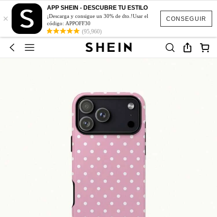
APP SHEIN - DESCUBRE TU ESTILO
×
¡Descarga y consigue un 30% de dto.!Usar el
CONSEGUIR
código: APPOFF30
(95,960)