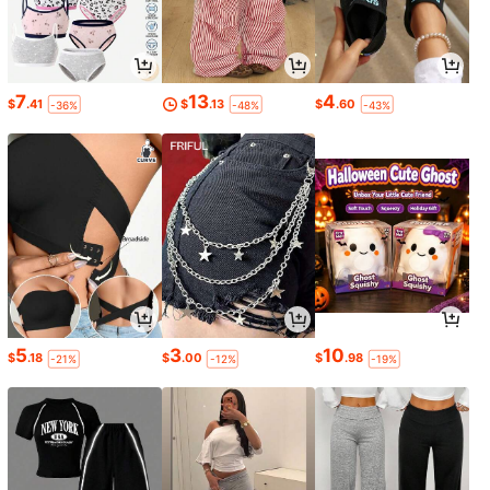
7
13
4
$
.41
$
.13
$
.60
-36%
-48%
-43%
5
3
10
$
.18
$
.00
$
.98
-21%
-12%
-19%