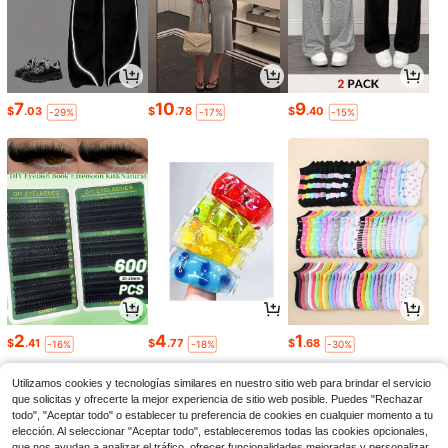
7
10
9
$
.03
$
.78
$
.40
-29%
-17%
-15%
2
4
1
$
.41
$
.77
$
.68
-16%
-18%
-30%
Utilizamos cookies y tecnologías similares en nuestro sitio web para brindar el servicio
que solicitas y ofrecerte la mejor experiencia de sitio web posible. Puedes "Rechazar
todo", "Aceptar todo" o establecer tu preferencia de cookies en cualquier momento a tu
elección. Al seleccionar "Aceptar todo", estableceremos todas las cookies opcionales,
que nos ayudan a analizar el tráfico, ofrecer funcionalidades mejoradas y personalizar