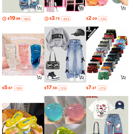
19
3
2
$
.66
$
.75
$
.09
-46%
-64%
-13%
5
17
7
$
.67
$
.59
$
.37
-19%
-12%
-21%