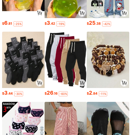
6
3
25
$
.81
$
.42
$
.38
-25%
-19%
-42%
3
26
2
$
.44
$
.16
$
.84
-30%
-60%
-11%