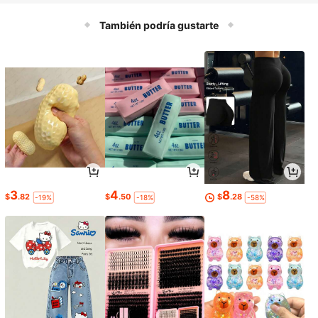
También podría gustarte
3
4
8
$
.82
$
.50
$
.28
-19%
-18%
-58%