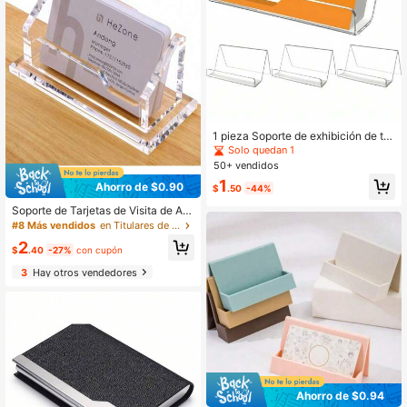
1 pieza Soporte de exhibición de tar
jetas de acrílico, marco de tarjetas t
Solo quedan 1
ransparente, caja de almacenamien
50+ vendidos
to de tarjetas de plástico organizad
1
or de escritorio
Ahorro de $0.90
$
.50
-44%
Soporte de Tarjetas de Visita de Acr
ílico Transparente Creativo, Gran C
#8 Más vendidos
en Titulares de tarjetas de visita
apacidad, Puede Almacenar Tarjeta
2
s de Visita y Artículos de Papelería,
$
.40
-27%
con cupón
Suministros de Oficina
3
Hay otros vendedores
Ahorro de $0.94