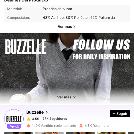
Material:
Prendas de punto
Composición:
48% Acrílico, 30% Poliéster, 22% Poliamida
Ver más
27K Seguidores
4.59
27K Seguidores
4.59
Ver más
Buzzelle
Seguir
27K Seguidores
4.59
v***s
pagó
Hace 1 día
140K Vendido recientemente
4.5K Recompra
27K Seguidores
4.59