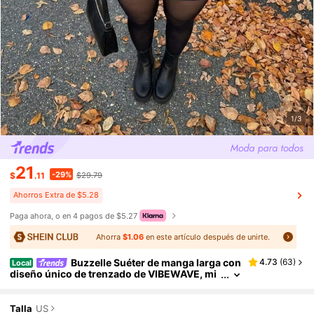
1/3
21
-29%
$
.11
$29.79
Ahorros Extra de $5.28
Paga ahora, o en 4 pagos de $5.27
Ahorra
$1.06
en este artículo después de unirte.
Buzzelle Suéter de manga larga con
4.73
(
63
)
Local
diseño único de trenzado de VIBEWAVE, mi
nimalista y casual para otoño/invierno
Talla
US