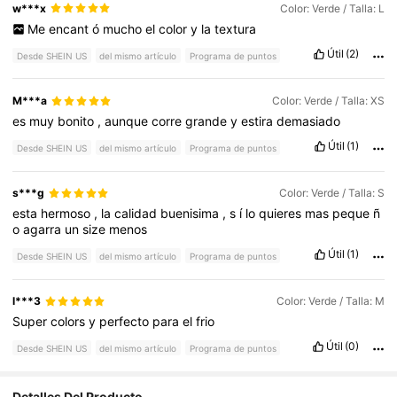
w***x
Color: Verde / Talla: L
Me
encant
ó
mucho
el
color
y
la
textura
Útil
(2)
Desde SHEIN US
del mismo artículo
Programa de puntos
M***a
Color: Verde / Talla: XS
es
muy
bonito
,
aunque
corre
grande
y
estira
demasiado
Útil
(1)
Desde SHEIN US
del mismo artículo
Programa de puntos
s***g
Color: Verde / Talla: S
esta
hermoso
,
la
calidad
buenisima
,
s
í
lo
quieres
mas
peque
ñ
o
agarra
un
size
menos
Útil
(1)
Desde SHEIN US
del mismo artículo
Programa de puntos
l***3
Color: Verde / Talla: M
Super
colors
y
perfecto
para
el
frio
Útil
(0)
Desde SHEIN US
del mismo artículo
Programa de puntos
Detalles Del Producto