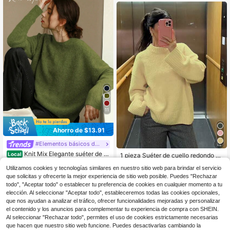
11
Ahorro de $13.91
#Elementos básicos de punto
Knit Mix Elegante suéter de p
Local
1 pieza Suéter de cuello redondo de
unto francés para mujer, informal y
40+ Dice "bonito color"
punto acanalado de unicolor, adecu
19
holgado de manga larga y cuello re
$
.59
-11%
Utilizamos cookies y tecnologías similares en nuestro sitio web para brindar el servicio
ado para oficina, hogar, uso diario e
12
dondo, adecuado para otoño/invier
$
.08
-54%
con cupón
que solicitas y ofrecerte la mejor experiencia de sitio web posible. Puedes "Rechazar
n otoño, suéter de invierno para muj
no, Navidad, Acción de Gracias, Añ
er amarillo otoño
todo", "Aceptar todo" o establecer tu preferencia de cookies en cualquier momento a tu
o Nuevo, Día de San Valentín y otra
elección. Al seleccionar "Aceptar todo", estableceremos todas las cookies opcionales,
s festividades, ideal para la vuelta a
que nos ayudan a analizar el tráfico, ofrecer funcionalidades mejoradas y personalizar
l colegio y el vestuario femenino de
el contenido y los anuncios para complementar tu experiencia de compra con SHEIN.
otoño
Al seleccionar "Rechazar todo", permites el uso de cookies estrictamente necesarias
que hacen que nuestro sitio web funcione. Puedes desactivarlas cambiando la