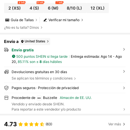
4 left
8 left
7 left
2
(XS)
4
(S)
6
(M)
8/10
(L)
12
(XL)
Guía de Tallas
Verificar mi tamaño
¿No es tu talla? Dinos
Envío a
United States
Envío gratis
500 puntos SHEIN si llega tarde
Entrega estimada:
Ago 14 - Ago
20,
85.11% son ≤
8
días hábiles
Devoluciones gratuitas en 30 días
Se aplican los términos y condiciones
Pagos seguros · Protección de privacidad
Procedente de
Buzzelle
Almacén de EE. UU.
Vendido y enviado desde SHEIN.
Para reportar a este vendedor y/o producto
4.73
(63)
Ver más