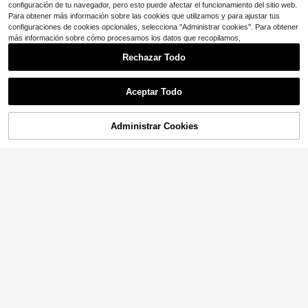
configuración de tu navegador, pero esto puede afectar el funcionamiento del sitio web.
Para obtener más información sobre las cookies que utilizamos y para ajustar tus
configuraciones de cookies opcionales, selecciona "Administrar cookies". Para obtener
más información sobre cómo procesamos los datos que recopilamos,
Rechazar Todo
Aceptar Todo
AÑADIR A LA
Administrar Cookies
COMPRA AHORA
BOLSA