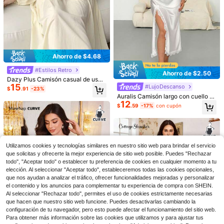
Ahorro de $4.68
#Estilos Retro
Ahorro de $2.50
Ahorro de $2.08
Dazy Plus Camisón casual de uso
4
#4 Más vendidos
en Impresión aleatoria Vestidos de dormir de talla
15
diario con bordado floral y fruncido
#LujoDescanso
$
.91
-23%
¡Casi agotado!
Camisón corto de manga corta con
para mujer de talla grande, pijama
Auralis Camisón largo con cuello pr
estampado de lunares rojos y dibujo
Ahorro de $3.58
#4 Más vendidos
#4 Más vendidos
en Impresión aleatoria Vestidos de dormir de talla
en Impresión aleatoria Vestidos de dormir de talla
12
ofundo en V, patchwork de encaje
s animados para mujer talla grande,
$
.59
-17%
con cupón
100+ vendidos
¡Casi agotado!
¡Casi agotado!
y espalda descubierta de seda artifi
vestido casual holgado y cómodo p
#CamisónDeAbuela
8
cial, tallas grandes
#4 Más vendidos
en Impresión aleatoria Vestidos de dormir de talla
$
.91
-19%
ara casa, adecuado para el verano
CottageSlumber Vestido casual de
¡Casi agotado!
uso diario para mujer de talla grand
#1 Más vendidos
en Lazo frontal Vestidos de dormir de talla grande
e con adorno de encaje y lazo
1k+ vendidos
(500+)
Utilizamos cookies y tecnologías similares en nuestro sitio web para brindar el servicio
10
$
.41
-26%
con cupón
que solicitas y ofrecerte la mejor experiencia de sitio web posible. Puedes "Rechazar
todo", "Aceptar todo" o establecer tu preferencia de cookies en cualquier momento a tu
elección. Al seleccionar "Aceptar todo", estableceremos todas las cookies opcionales,
que nos ayudan a analizar el tráfico, ofrecer funcionalidades mejoradas y personalizar
el contenido y los anuncios para complementar tu experiencia de compra con SHEIN.
Al seleccionar "Rechazar todo", permites el uso de cookies estrictamente necesarias
que hacen que nuestro sitio web funcione. Puedes desactivarlas cambiando la
configuración de tu navegador, pero esto puede afectar el funcionamiento del sitio web.
Para obtener más información sobre las cookies que utilizamos y para ajustar tus
4