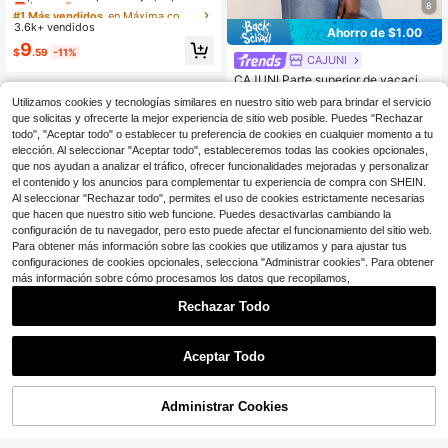
8
tén con cuello halter y ribete de enc
#1 Más vendidos
#1 Más vendidos
en Máxima comodidad Tops, blusas y camisetas de mu
en Máxima comodidad Tops, blusas y camisetas de mu
aje minimalista, para salir, citas, vac
3.6k+ vendidos
¡Casi agotado!
¡Casi agotado!
Ahorro de $1.00
aciones, viajes, tops, camisola halte
#1 Más vendidos
en Máxima comodidad Tops, blusas y camisetas de mu
9
r, satén, Y2K, coquette, old money,
$
.59
-11%
CAJUNI
¡Casi agotado!
noche de cita
CAJUNI Parte superior de vacacion
es con escote en V profundo para m
900+ vendidos
Utilizamos cookies y tecnologías similares en nuestro sitio web para brindar el servicio
ujer, tela ligera y sedosa, ajuste que
8
que solicitas y ofrecerte la mejor experiencia de sitio web posible. Puedes "Rechazar
$
.49
-11%
estiliza la cintura, escote en V profu
ndo audaz, diseño sin mangas de c
todo", "Aceptar todo" o establecer tu preferencia de cookies en cualquier momento a tu
uello halter con lazo ajustable en la
elección. Al seleccionar "Aceptar todo", estableceremos todas las cookies opcionales,
espalda, estampado geométrico mu
que nos ayudan a analizar el tráfico, ofrecer funcionalidades mejoradas y personalizar
lticolor con borde a rayas, estilo ro
el contenido y los anuncios para complementar tu experiencia de compra con SHEIN.
mántico y elegante para escapadas
Al seleccionar "Rechazar todo", permites el uso de cookies estrictamente necesarias
de verano, vacaciones, días festivo
que hacen que nuestro sitio web funcione. Puedes desactivarlas cambiando la
s y uso diario elegante, vacaciones,
configuración de tu navegador, pero esto puede afectar el funcionamiento del sitio web.
playa para mujeres, Día de San Vale
ntín, parte superior con escote en V
Para obtener más información sobre las cookies que utilizamos y para ajustar tus
profundo, parte superior, parte supe
configuraciones de cookies opcionales, selecciona "Administrar cookies". Para obtener
rior tipo bufanda, Día de San Valentí
más información sobre cómo procesamos los datos que recopilamos,
n
Rechazar Todo
Aceptar Todo
Administrar Cookies
¡43% DE DESCUENTO!
AÑADIR A LA BOLSA