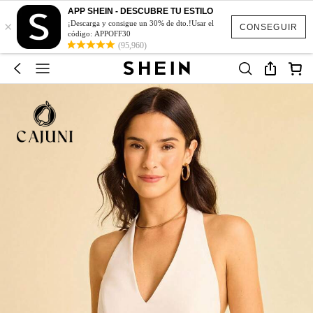
APP SHEIN - DESCUBRE TU ESTILO
×
¡Descarga y consigue un 30% de dto.!Usar el
CONSEGUIR
código: APPOFF30
(95,960)