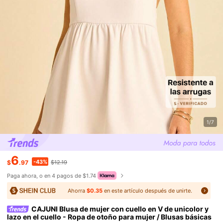
1/7
6
-43%
$
.97
$12.19
Paga ahora, o en 4 pagos de $1.74
Ahorra
$0.35
en este artículo después de unirte.
CAJUNI Blusa de mujer con cuello en V de unicolor y
lazo en el cuello - Ropa de otoño para mujer / Blusas básicas