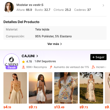
Modelar es vestir:
S
Altura:
66.9
Busto:
32.7
Cintura:
25.2
Caderas:
37
Detalles Del Producto
1.6M Seguidores
4.78
Material:
Tela tejida
Composición:
95% Poliéster, 5% Elastano
1.6M Seguidores
4.78
Ver más
CAJUNI
Seguir
1.6M Seguidores
4.78
i***o
pagó
Hace 1 día
99K+ Recompra
Aumento de ventasd de 11%
Increment
1.6M Seguidores
4.78
1.6M Seguidores
4.78
1.6M Seguidores
4.78
4
9
13
9
9
$
.19
$
.73
$
.49
$
.73
$