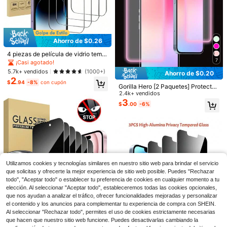
Ahorro de $0.26
4 piezas de película de vidrio templ
7
ado compatible con protector de pa
¡Casi agotado!
ntalla para iPhone 15/15Pro/15Plus/
5.7k+ vendidos
(1000+)
Ahorro de $0.20
15Promax/16/16PLUS/16PROMAX/
2
17/17Air/17pro/17pro Max
$
.94
-8%
con cupón
Gorilla Hero [2 Paquetes] Protector
6
de pantalla, película de burbujas de
2.4k+ vendidos
aire rosa brillante, brilla en la oscuri
3
$
.00
-6%
Ahorro de $0.17
Ahorro de $1.65
dad, encuentra fácilmente el teléfo
no, diseño personalizado, amigable
BOLLYMORE 2 piezas Protector de
4 piezas Protector de pantalla de pr
para los ojos, Ultra HD, diseño amig
pantalla de vidrio templado anti-es
500+ vendidos
ivacidad de cobertura completa par
1.9k+ vendidos
(500+)
able compatible con todas las fund
pía, película protectora de pantalla
a iPhone 17/17 Air/16/15/14/13/12/1
1
3
as protectoras, anti-colisión, cobert
$
.73
-9%
con cupón
$
.75
-31%
anti-espionaje de cobertura total ult
1/16 Pro Max/15 Pro Max/Plus/Mini/
ura completa, fácil instalación, com
ra delgada, anti-arañazos, anti-hue
X/XS/XR/XS Max, película de vidrio
patible con iPhone17E/17 Pro Max/
llas dactilares, sensible al tacto sin
templado 9H, compatible con Dyna
17 Pro/17Air/17/16e/16 Pro Max/16
burbujas, fácil instalación, adecuad
mic Island, antiarañazos, anti-huell
Utilizamos cookies y tecnologías similares en nuestro sitio web para brindar el servicio
Pro/16 Plus/16/15 Pro Max/15 Pro/1
o para la serie 17 16 15 14 13 12 11
as dactilares, compatible con funda
5 Plus/15/14/13/12 y otros modelos
que solicitas y ofrecerte la mejor experiencia de sitio web posible. Puedes "Rechazar
Pro Max Pro Plus
s de teléfono
todo", "Aceptar todo" o establecer tu preferencia de cookies en cualquier momento a tu
elección. Al seleccionar "Aceptar todo", estableceremos todas las cookies opcionales,
que nos ayudan a analizar el tráfico, ofrecer funcionalidades mejoradas y personalizar
el contenido y los anuncios para complementar tu experiencia de compra con SHEIN.
Al seleccionar "Rechazar todo", permites el uso de cookies estrictamente necesarias
5
que hacen que nuestro sitio web funcione. Puedes desactivarlas cambiando la