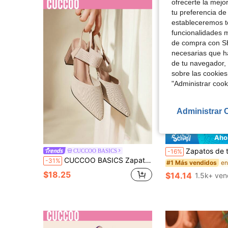
ofrecerte la mejo
tu preferencia de
estableceremos to
funcionalidades m
de compra con SH
necesarias que h
de tu navegador, 
sobre las cookies
"Administrar coo
Administrar 
39
Aho
Zapatos de tacón estrecho con punta puntiaguda para mujer, san
CUCCOO BASICS
-16%
CUCCOO BASICS Zapatos de mujer minimalistas de moda, puntera elegante, tacones gruesos beige para zapatos de verano de vacaciones, rebajas de verano, tacones elegantes, regreso a la escuela, zapatos de estudiante universitaria, zapatos de Navidad, otoño y Año Nuevo
-31%
#1 Más vendidos
$18.25
$14.14
1.5k+ ven