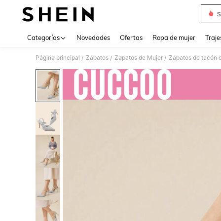
S
Use up 
Categorías
Novedades
Ofertas
Ropa de mujer
Traje
Página principal
Zapatos
Zapatos de Mujer
Zapatos de tacón 
/
/
/