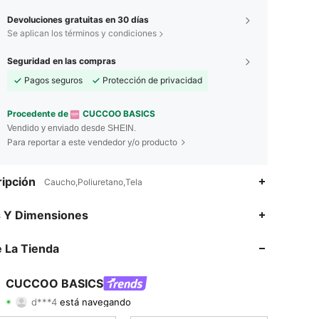
Devoluciones gratuitas en 30 días
Se aplican los términos y condiciones
Seguridad en las compras
Pagos seguros
Protección de privacidad
Procedente de
CUCCOO BASICS
Vendido y enviado desde SHEIN.
Para reportar a este vendedor y/o producto
ipción
Caucho,Poliuretano,Tela
s Y Dimensiones
4.89
1.2K
213K
 La Tienda
4.89
1.2K
213K
CUCCOO BASICS
d***4
está navegando
4.89
1.2K
213K
Calificación
Artículos
Seguidores