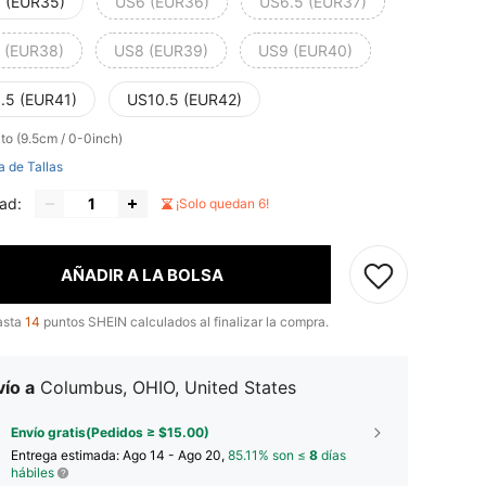
 (EUR35)
US6 (EUR36)
US6.5 (EUR37)
 (EUR38)
US8 (EUR39)
US9 (EUR40)
.5 (EUR41)
US10.5 (EUR42)
lto (9.5cm / 0-0inch)
a de Tallas
ad:
¡Solo quedan 6!
AÑADIR A LA BOLSA
asta
14
puntos SHEIN calculados al finalizar la compra.
ío a
Columbus, OHIO, United States
Envío gratis(Pedidos ≥ $15.00)
Entrega estimada:
Ago 14 - Ago 20,
85.11% son ≤
8
días
hábiles