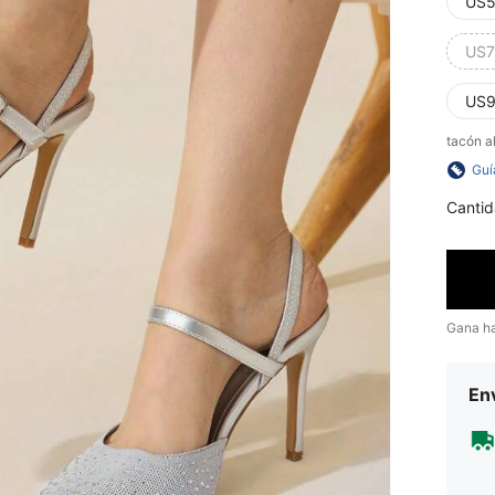
US5
US7
US9
tacón a
Guí
Cantid
Gana h
Env