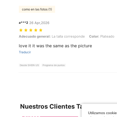
como en las fotos (1)
a***2
26 Apr,2026
Adecuado general: La talla corresponde, Color: Plateado, Talla: EU
Adecuado general:
La talla corresponde
Color:
Plateado
love it it was the same as the picture
Traducir
Desde SHEIN US
Programa de puntos
Nuestros Clientes También Vie
Utilizamos cookies