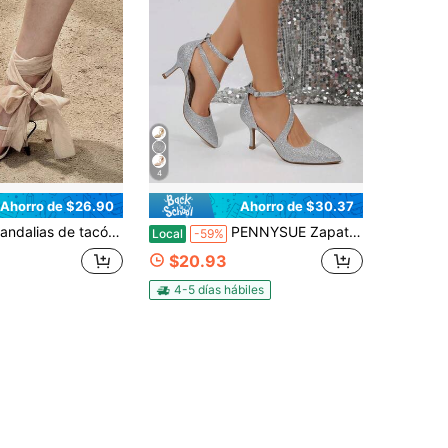
4
Ahorro de $26.90
Ahorro de $30.37
 tacón alto con tiras y punta abierta únicas para mujer, nuevo estilo de verano 2024, perfectas para combinar con faldas, zapatos de estilo francés
PENNYSUE Zapatos de tacón de aguja de punta cerrada con correa de tobillo de 3 pulgadas de altura para mujer, zapatos de vestir para cena, fiesta y boda, sexy
Local
-59%
$20.93
4-5 días hábiles