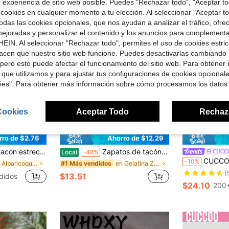
r experiencia de sitio web posible. Puedes "Rechazar todo", "Aceptar t
 cookies en cualquier momento a tu elección. Al seleccionar "Aceptar to
das las cookies opcionales, que nos ayudan a analizar el tráfico, ofre
ejoradas y personalizar el contenido y los anuncios para complementa
EIN. Al seleccionar "Rechazar todo", permites el uso de cookies estri
acen que nuestro sitio web funcione. Puedes desactivarlas cambiando 
pero esto puede afectar el funcionamiento del sitio web. Para obtener
 que utilizamos y para ajustar tus configuraciones de cookies opcional
kies". Para obtener más información sobre cómo procesamos los datos
Cookies
Aceptar Todo
Rechaz
8
25
rro de $2.76
Ahorro de $12.29
dalias tipo mule sin espalda elásticas, estilo Office Siren
Zapatos de tacón bajo con punta cuadrada y decoración de lazo versátiles para mujer, mocasines de tela de espejo sin cordones, zapatos de cuero con tacón grueso, zapatos de cuero estilo británico, zapatos de trabajo para mujer, zapatos, tacones altos, zapatos negros, tacones bajos, zapatos negros, tacones altos negros, mocasines para mujer, zapatos Mary Jane, tacones altos transparentes, tacones altos para mujer, mules para mujer, zapatos de oficina, zapatos para mujer, zapatos de tacón medio negros, zapatos de trabajo, estilo preppy, zapatos de punta cuadrada vintage, zapatos minimalistas, mocasines negros, mocasines de espejo de material PU
CUCC
Local
-48%
CUCCOO BASICS Bombas de tacón grueso con punta pu
-10%
en Albaricoque Mules Con Tacón .
en Gelatina Zapatos de tacón de mujer
#1 Más vendidos
(
$13.51
didos
$24.10
200+