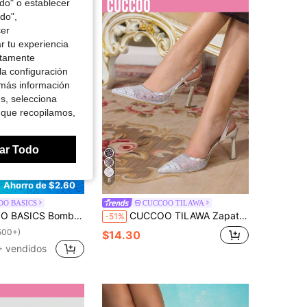
odo" o establecer
do",
cer
r tu experiencia
ctamente
la configuración
 más información
es, selecciona
 que recopilamos,
ar Todo
6
Ahorro de $2.60
OO BASICS
CUCCOO TILAWA
ntiaguda y correa trasera de tela negra, de cuero sintético PU, adecuadas para citas, fiestas y vacaciones
CUCCOO TILAWA Zapatos de tacón alto de punta fina para mujer, con decoración de diamante de imitación y material de malla, cómodos para uso diario, fiestas, banquetes, con correa hebilla y sin talón trasero
-51%
500+)
$14.30
 vendidos