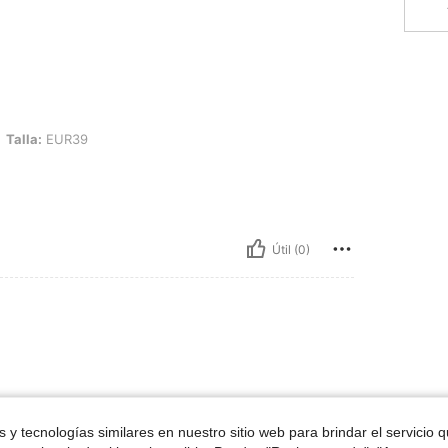
R39
Talla:
EUR39
Útil (0)
ron
 y tecnologías similares en nuestro sitio web para brindar el servicio qu