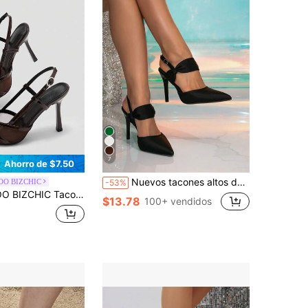
7
Ahorro de $7.50
Nuevos tacones altos de punta negros para mujer, zapatos elegantes para fiestas, sandalias de tacón fino con punta cerrada y talón abierto, para primavera/verano/otoño, elegantes, bombas de mujer, elegantes
OO BIZCHIC
-53%
 marrón con malla y puntada, sandalias de tacón de aguja, zapatos versátiles para ir y venir
$13.78
100+ vendidos