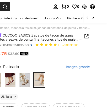
0
0
a. Press Enter to select.
pa interior y ropa de dormir
Hogar y Vida
Bisutería Y Accesorios
Be
CUCCOO BASICS Zapatos de tacón de aguja elegantes y sexys de punta fina, tacones altos de mujer con rhinestones, de punto y transpirables
CUCCOO BASICS Zapatos de tacón de aguja
tes y sexys de punta fina, tacones altos de mujer
inestones, de punto y transpirables
x25051369951035953
(1 Comentarios)
4
.75
$32.60
-55%
ICE AND AVAILABILITY
:
Plateado
Imagen grande
US Talla