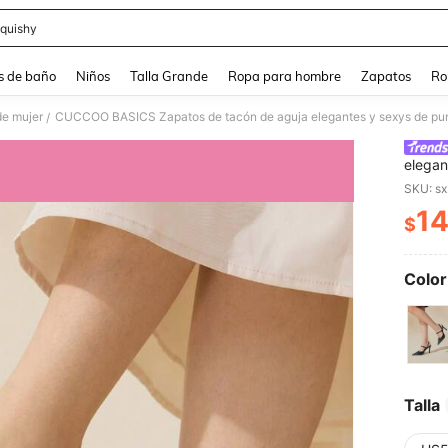
quishy
and down arrow keys to navigate search Búsqueda reciente and Busca y Encuentr
s de baño
Niños
Talla Grande
Ropa para hombre
Zapatos
Ro
de mujer
/
elegan
con rh
SKU: s
1
$
PR
Color
Talla