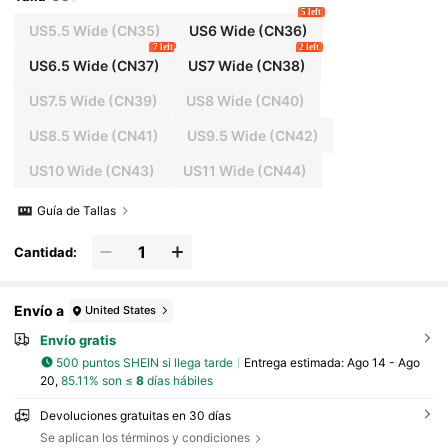
5 left
US5.5 Wide
(CN35)
US6 Wide
(CN36)
7 left
2 left
US6.5 Wide
(CN37)
US7 Wide
(CN38)
US7.5 Wide
(CN39)
US8 Wide
(CN40)
US8.5 Wide
(CN41)
US9.5 Wide
(CN42)
US10 Wide
(CN43)
US11 Wide
(CN44)
Guía de Tallas
Cantidad:
Envío a
United States
Envío gratis
500 puntos SHEIN si llega tarde
Entrega estimada:
Ago 14 - Ago
20,
85.11% son ≤
8
días hábiles
Devoluciones gratuitas en 30 días
Se aplican los términos y condiciones