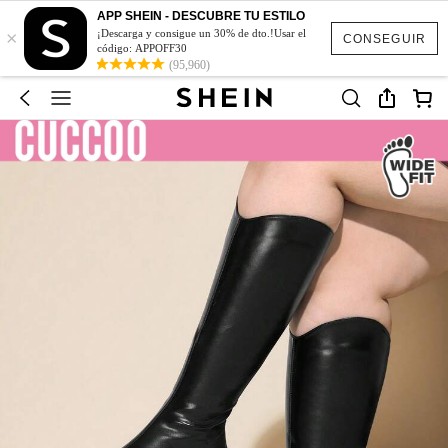
APP SHEIN - DESCUBRE TU ESTILO
×
¡Descarga y consigue un 30% de dto.!Usar el
CONSEGUIR
código: APPOFF30
(95,960)