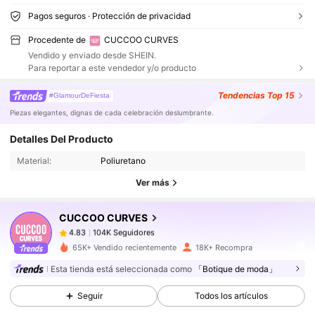
Pagos seguros · Protección de privacidad
Procedente de
CUCCOO CURVES
Vendido y enviado desde SHEIN.
Para reportar a este vendedor y/o producto
Tendencias
Top 15
#GlamourDeFiesta
Piezas elegantes, dignas de cada celebración deslumbrante.
104K Seguidores
4.83
Detalles Del Producto
Material:
Poliuretano
104K Seguidores
4.83
Ver más
CUCCOO CURVES
104K Seguidores
4.83
j***z
pagó
Hace 1 día
65K+ Vendido recientemente
18K+ Recompra
Esta tienda está seleccionada como
「Botique de moda」
104K Seguidores
4.83
Seguir
Todos los artículos