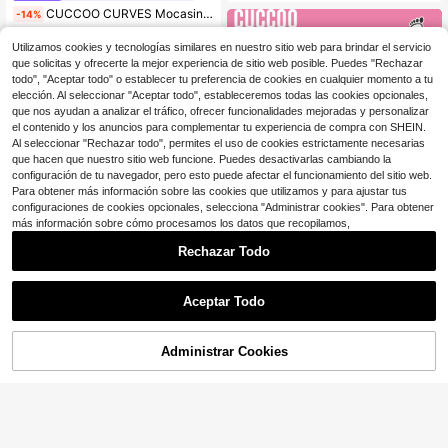
CUCCOO CURVES Mocasines planos extra anchos con punta redondeada y detalle de lazo, para uso casual diario, para el Día de San Valentín
-14%
#5 Más vendidos
en Mocasines De Horma Ancha .
Utilizamos cookies y tecnologías similares en nuestro sitio web para brindar el servicio
23
$
.75
100+ vendidos
que solicitas y ofrecerte la mejor experiencia de sitio web posible. Puedes "Rechazar
todo", "Aceptar todo" o establecer tu preferencia de cookies en cualquier momento a tu
elección. Al seleccionar "Aceptar todo", estableceremos todas las cookies opcionales,
que nos ayudan a analizar el tráfico, ofrecer funcionalidades mejoradas y personalizar
el contenido y los anuncios para complementar tu experiencia de compra con SHEIN.
Al seleccionar "Rechazar todo", permites el uso de cookies estrictamente necesarias
que hacen que nuestro sitio web funcione. Puedes desactivarlas cambiando la
configuración de tu navegador, pero esto puede afectar el funcionamiento del sitio web.
Para obtener más información sobre las cookies que utilizamos y para ajustar tus
configuraciones de cookies opcionales, selecciona "Administrar cookies". Para obtener
más información sobre cómo procesamos los datos que recopilamos,
Rechazar Todo
Aceptar Todo
CUCCOO CURVES
CUCCOO CURVES Botas anchas casuales y sencillas de color negro para mujer, para otoño/invierno
-55%
Administrar Cookies
19
¡55% DE DESCUENTO!
AÑADIR A LA BOLSA
$
.40
UrbanCore shop
Zapatillas bajas de cuero Gucci 2.0 con plataforma gruesa de 5 cm para mujer, zapatos casuales plateados
Local
-57%
1,542
$
.08