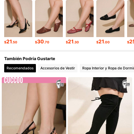
104K Seguidores
4.83
104K Seguidores
4.83
21
30
21
21
2
104K Seguidores
4.83
$
.50
$
.70
$
.30
$
.00
$
También Podría Gustarte
104K Seguidores
4.83
Recomendados
Accesorios de Vestir
Ropa Interior y Ropa de Dormi
104K Seguidores
4.83
104K Seguidores
4.83
104K Seguidores
4.83