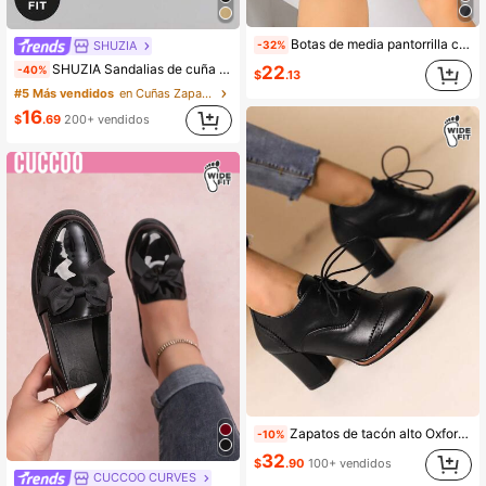
Botas de media pantorrilla con cordones de moda para mujer, botas de tobillo de motocicleta, botas altas antideslizantes, casuales y cómodas con cremallera lateral, para exteriores, equitación, otoño/invierno, negro, talla grande y ancha
SHUZIA
-32%
SHUZIA Sandalias de cuña tipo tanga cómodas, duraderas y de ajuste ancho para mujer, esenciales para el verano
22
-40%
$
.13
#5 Más vendidos
en Cuñas Zapatos de mujer de corte ancho
16
$
.69
200+ vendidos
Zapatos de tacón alto Oxford de ajuste ancho con cierre con cordones, negro, tacón grueso, estilo vintage, zapatos para mujeres de talla grande
-10%
32
$
.90
100+ vendidos
CUCCOO CURVES