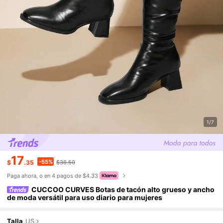
1/7
17
-55%
$
.35
$38.50
Paga ahora, o en 4 pagos de $4.33
CUCCOO CURVES Botas de tacón alto grueso y ancho
de moda versátil para uso diario para mujeres
Talla
US