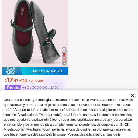
16
Ahorro de $2.73
17
$
.47
-14%
con cupón
CUCCOO DOLLMOD
Utilizamos cookies y tecnologías similares en nuestro sitio web para brindar el servicio
que solicitas y ofrecerte la mejor experiencia de sitio web posible. Puedes "Rechazar
todo", "Aceptar todo" o establecer tu preferencia de cookies en cualquier momento a tu
elección. Al seleccionar "Aceptar todo", estableceremos todas las cookies opcionales,
que nos ayudan a analizar el tráfico, ofrecer funcionalidades mejoradas y personalizar
Mostrar artículos similares con stock
Ver todo
el contenido y los anuncios para complementar tu experiencia de compra con SHEIN.
Al seleccionar "Rechazar todo", permites el uso de cookies estrictamente necesarias
que hacen que nuestro sitio web funcione. Puedes desactivarlas cambiando la