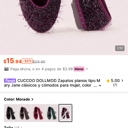
1/10
15
$
.94
-32%
$23.30
Paga ahora, o en 4 pagos de $3.98
CUCCOO DOLLMOD Zapatos planos tipo M
5.00
ary Jane clásicos y cómodos para mujer, color
(7)
burdeos, brillantes y elegantes para Navidad, fi
esta de Acción de Gracias
Color: Morado
Talla
US