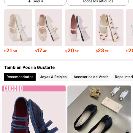
Seguir
Todos los artículos
327K Seguidores
4.89
327K Seguidores
4.89
327K Seguidores
4.89
21
17
20
23
2
$
.50
$
.40
$
.50
$
.90
$
También Podría Gustarte
327K Seguidores
4.89
Recomendados
Joyas & Relojes
Accesorios de Vestir
Ropa Inter
327K Seguidores
4.89
327K Seguidores
4.89
327K Seguidores
4.89