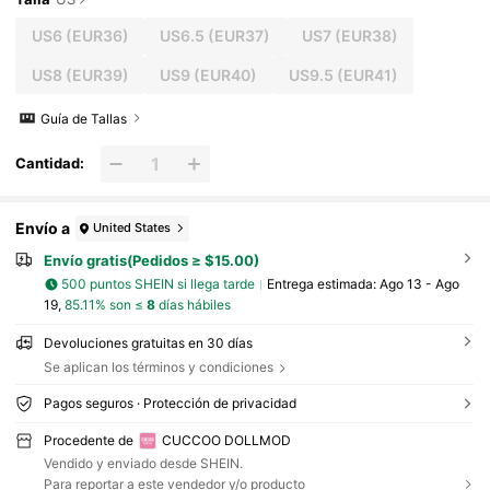
US6
(EUR36)
US6.5
(EUR37)
US7
(EUR38)
US8
(EUR39)
US9
(EUR40)
US9.5
(EUR41)
Guía de Tallas
Cantidad:
Envío a
United States
Envío gratis(Pedidos ≥ $15.00)
500 puntos SHEIN si llega tarde
Entrega estimada:
Ago 13 - Ago
19,
85.11% son ≤
8
días hábiles
Devoluciones gratuitas en 30 días
Se aplican los términos y condiciones
Pagos seguros · Protección de privacidad
Procedente de
CUCCOO DOLLMOD
Vendido y enviado desde SHEIN.
Para reportar a este vendedor y/o producto