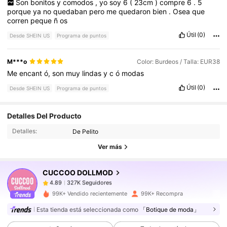
Son
bonitos
y
comodos
,
yo
soy
6
(
23cm
)
compre
6
.
5
porque
ya
no
quedaban
pero
me
quedaron
bien
.
Osea
que
corren
peque
ñ
os
Útil
(0)
Desde SHEIN US
Programa de puntos
M***o
Color: Burdeos / Talla: EUR38
Me
encant
ó,
son
muy
lindas
y
c
ó
modas
Útil
(0)
Desde SHEIN US
Programa de puntos
327K Seguidores
4.89
Detalles Del Producto
Detalles:
De Pelito
327K Seguidores
4.89
Ver más
CUCCOO DOLLMOD
327K Seguidores
4.89
v***8
pagó
Hace 1 día
99K+ Vendido recientemente
99K+ Recompra
327K Seguidores
4.89
Esta tienda está seleccionada como
「Botique de moda」