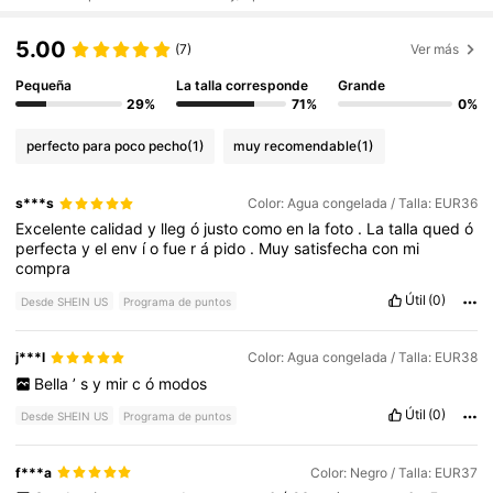
5.00
(7)
Ver más
Pequeña
La talla corresponde
Grande
29%
71%
0%
perfecto para poco pecho
(1)
muy recomendable
(1)
s***s
Color: Agua congelada / Talla: EUR36
Excelente
calidad
y
lleg
ó
justo
como
en
la
foto
.
La
talla
qued
ó
perfecta
y
el
env
í
o
fue
r
á
pido
.
Muy
satisfecha
con
mi
compra
Útil
(0)
Desde SHEIN US
Programa de puntos
j***l
Color: Agua congelada / Talla: EUR38
Bella
’
s
y
mir
c
ó
modos
Útil
(0)
Desde SHEIN US
Programa de puntos
f***a
Color: Negro / Talla: EUR37