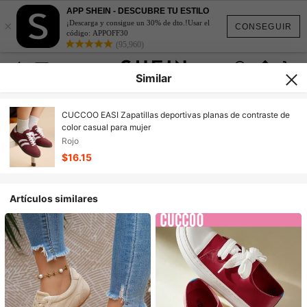
APP SHEIN - DESCUBRE TU ESTILO
×
¡Descarga y consigue un 30% de dto.!Usar el
CONSEGUIR
código: APPOFF30
(95,960)
Similar
CUCCOO EASI Zapatillas deportivas planas de contraste de
color casual para mujer
Rojo
$16.15
Artículos similares