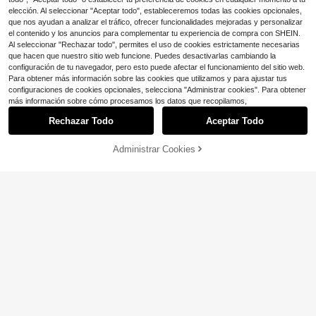
5
eslizantes para caminar
re
$
.81
-68%
elección. Al seleccionar "Aceptar todo", estableceremos todas las cookies opcionales,
que nos ayudan a analizar el tráfico, ofrecer funcionalidades mejoradas y personalizar
9
el contenido y los anuncios para complementar tu experiencia de compra con SHEIN.
Al seleccionar "Rechazar todo", permites el uso de cookies estrictamente necesarias
CUCCOO EASI
que hacen que nuestro sitio web funcione. Puedes desactivarlas cambiando la
CUCCOO EASI Zapatillas casuales
configuración de tu navegador, pero esto puede afectar el funcionamiento del sitio web.
cómodas con suela gruesa y estam
18
Para obtener más información sobre las cookies que utilizamos y para ajustar tus
$
.18
-46%
pado de leopardo para uso diario de
configuraciones de cookies opcionales, selecciona "Administrar cookies". Para obtener
mujeres
Mostrar artículos similares con stock
Ver todo
más información sobre cómo procesamos los datos que recopilamos,
Rechazar Todo
Aceptar Todo
Lo sentimos, este producto está agotado.
18
Administrar Cookies
AGOTADO
Ahorro de $26.00
Zapatillas casuales blancas p
Local
10
ara mujer, de corte bajo, ligeras, anti
#3 Más vendidos
en Casual Zapatos casuales de mujer
deslizantes, resistentes al desgast
1.3k+ vendidos
Ahorro de $24.30
e, tacón bajo, punta redonda, transp
14
27
irables, con cordones,
$
.00
-65%
Zapatillas deportivas de mall
Local
Zapatillas de malla retro para
a transpirable, zapatos deportivos
Local
#4 Más vendidos
en Bloque de color Zapatillas De Mujer
hombre y mujer. De corte bajo con
casuales con cordones y amortigua
#1 Más vendidos
en 2~17 USD Zapatos casuales de mujer
1.6k+ vendidos
(500+)
cordones y soporte para el tobillo, s
ción de aire para caminatas diarias
3.5k+ vendidos
uela de EVA antideslizante, ligeras
9
y actividades al aire libre
8
$
.70
-71%
7
para deportes y uso en todas las es
$
.19
-74%
taciones
Ahorro de $17.39
#EstiloDeportivo