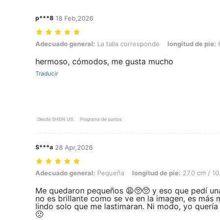
p***8
18 Feb,2026
Adecuado general: La talla corresponde, longitud de pie: 6.0 cm / 2.4
Adecuado general:
La talla corresponde
longitud de pie:
6
hermoso, cómodos, me gusta mucho
Traducir
Desde SHEIN US
Programa de puntos
S***a
28 Apr,2026
Adecuado general: Pequeña, longitud de pie: 27.0 cm / 10.6 in, Colo
Adecuado general:
Pequeña
longitud de pie:
27.0 cm / 10
Me quedaron pequeños 😩🥺🥺 y eso que pedí una 
no es brillante como se ve en la imagen, es más 
lindo solo que me lastimaran. Ni modo, yo quería 
🙁