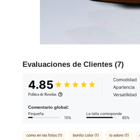
Evaluaciones de Clientes
(7)
Comodidad
4.85
Apariencia
Versatilidad
Política de Reseñas
Comentario global:
Pequeña
La talla corresponde
15%
85%
como en las fotos (1)
bonito color (1)
lo adoro (1)