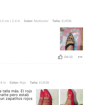
 in, Color: Multicolor, Talla: EUR36
.0 cm / 2.4 in
Color:
Multicolor
Talla:
EUR36
Útil (2)
r: Rojo, Talla: EUR38
.6 in
Color:
Rojo
Talla:
EUR38
talla más. El rojo
matte pero estab
un zapatitos rojos