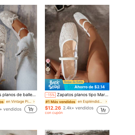
33
Ahorro de $2.14
la de lino de verano, nuevos mocasines con lazo trenzado para mujer
Zapatos planos tipo Mary Jane para mujer con puntera cuadrada, encaje floral y malla, de moda, cómodos, transpirables, de slip-on, para uso casual/laboral, suaves y elegantes
-15%
en Vintage Pisos De Mujer
en Espléndido Pisos De Mujer
os
#1 Más vendidos
$12.26
2.4k+ vendidos
+ vendidos
con cupón