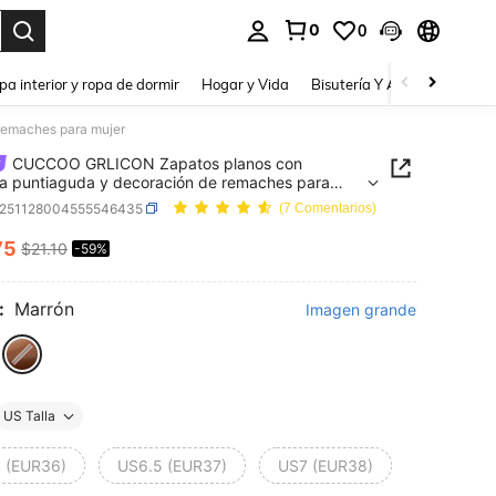
0
0
a. Press Enter to select.
pa interior y ropa de dormir
Hogar y Vida
Bisutería Y Accesorios
Be
remaches para mujer
CUCCOO GRLICON Zapatos planos con
a puntiaguda y decoración de remaches para
x251128004555546435
(7 Comentarios)
75
$21.10
-59%
ICE AND AVAILABILITY
:
Marrón
Imagen grande
US Talla
 (EUR36)
US6.5 (EUR37)
US7 (EUR38)