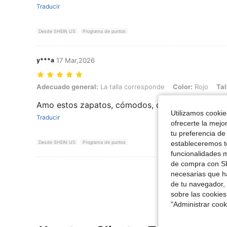
Traducir
Desde SHEIN US
Programa de puntos
y***a
17 Mar,2026
Adecuado general: La talla corresponde, Color: Rojo, Talla: EUR39
Adecuado general:
La talla corresponde
Color:
Rojo
Tal
Amo estos zapatos, cómodos, corre al size, son de
Utilizamos cookies
Traducir
ofrecerte la mejo
tu preferencia de
estableceremos to
Desde SHEIN US
Programa de puntos
funcionalidades m
de compra con SH
Ver Más Re
necesarias que h
de tu navegador, 
sobre las cookies
"Administrar coo