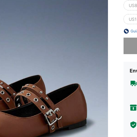
US8
US1
Guí
Lo sent
Env