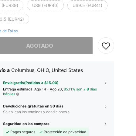
 (EUR39)
US9 (EUR40)
US9.5 (EUR41)
0.5 (EUR42)
a de Tallas
imos, este producto está agotado.
AGOTADO
ío a
Columbus, OHIO, United States
Envío gratis(Pedidos ≥ $15.00)
Entrega estimada:
Ago 14 - Ago 20,
85.11% son ≤
8
días
hábiles
Devoluciones gratuitas en 30 días
Se aplican los términos y condiciones
Seguridad en las compras
Pagos seguros
Protección de privacidad