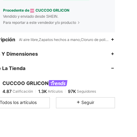
Procedente de
CUCCOO GRLICON
Vendido y enviado desde SHEIN.
Para reportar a este vendedor y/o producto
ipción
Al aire libre,Zapatos hechos a mano,Cloruro de polivinilo
s Y Dimensiones
 La Tienda
4.87
1.3K
97K
CUCCOO GRLICON
4.87
1.3K
97K
Calificación
Artículos
Seguidores
l***l
pagó
Hace 1 día
Todos los artículos
Seguir
4.87
1.3K
97K
4.87
1.3K
97K