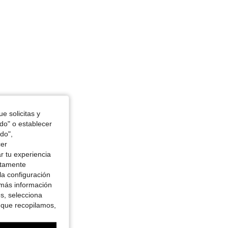
e solicitas y
odo" o establecer
do",
cer
r tu experiencia
ctamente
la configuración
 más información
es, selecciona
 que recopilamos,