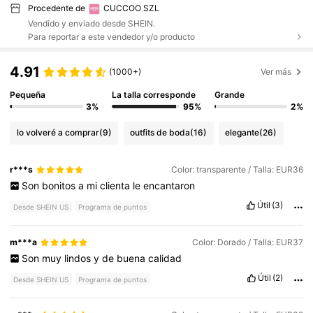
Procedente de
CUCCOO SZL
Vendido y enviado desde SHEIN.
Para reportar a este vendedor y/o producto
4.91
(1000+)
Ver más
Pequeña
La talla corresponde
Grande
3%
95%
2%
lo volveré a comprar
(9)
outfits de boda
(16)
elegante
(26)
r***s
Color: transparente / Talla: EUR36
Son
bonitos
a
mi
clienta
le
encantaron
Útil
(3)
Desde SHEIN US
Programa de puntos
m***a
Color: Dorado / Talla: EUR37
Son
muy
lindos
y
de
buena
calidad
Útil
(2)
Desde SHEIN US
Programa de puntos