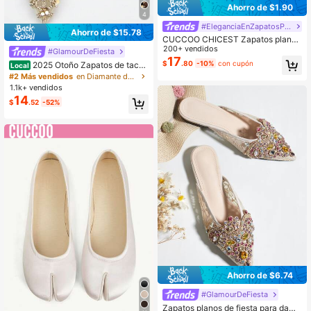
Ahorro de $1.90
4
#EleganciaEnZapatosPlanos
Ahorro de $15.78
CUCCOO CHICEST Zapatos planos
casuales que combinan con todo, id
200+ vendidos
#GlamourDeFiesta
eales para looks diarios de verano,
17
$
.80
-10%
con cupón
2025 Otoño Zapatos de tacón
Local
vacaciones, rebajas de verano, Nav
bajo con punta puntiaguda, decora
#2 Más vendidos
en Diamante de imitación Pisos De Mujer
idad, Año Nuevo y otoño
ción de flores con cristales y tachu
1.1k+ vendidos
elas, de malla de terciopelo dorado
14
$
.52
-52%
para mujer
Ahorro de $6.74
#GlamourDeFiesta
#10 Más vendidos
en Encaje Pisos De Mujer
Clientes habituales
Zapatos planos de fiesta para dama