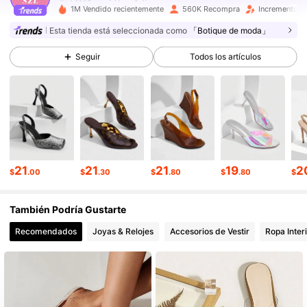
1M Vendido recientemente
560K Recompra
Incremento d
898K Seguidores
4.88
Esta tienda está seleccionada como
「Botique de moda」
Seguir
Todos los artículos
898K Seguidores
4.88
898K Seguidores
4.88
898K Seguidores
4.88
21
21
21
19
2
$
.00
$
.30
$
.80
$
.80
$
También Podría Gustarte
898K Seguidores
4.88
Recomendados
Joyas & Relojes
Accesorios de Vestir
Ropa Inter
898K Seguidores
4.88
898K Seguidores
4.88