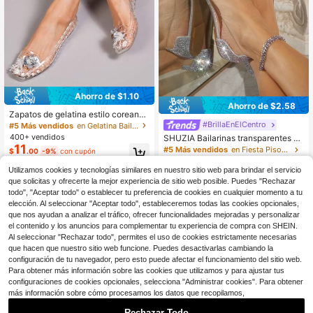
Ahorro de $1.10
Ahorro de $2.58
Zapatos de gelatina estilo coreano
para mujer, de temporada otoño/invi
#BrillaEnElCentro
#5 Más vendidos
en Gelatina Bailarinas de mujer
erno, con diseño de punta cuadrada
400+ vendidos
SHUZIA Bailarinas transparentes de
hueca y bajo empeine, planos y de
11
PVC con puntera puntiaguda y dec
#5 Más vendidos
en Fiesta Pisos De Mujer
$
.00
-9%
con cupón
slip-on casual, zapatos de verano
oradas con cristales - elegantes, có
400+ vendidos
(500+)
modas y brillantes, un regalo esenci
Utilizamos cookies y tecnologías similares en nuestro sitio web para brindar el servicio
18
al para el Año Nuevo, el Día de San
$
.02
-13%
con cupón
que solicitas y ofrecerte la mejor experiencia de sitio web posible. Puedes "Rechazar
Valentín, el verano o la primavera
todo", "Aceptar todo" o establecer tu preferencia de cookies en cualquier momento a tu
elección. Al seleccionar "Aceptar todo", estableceremos todas las cookies opcionales,
que nos ayudan a analizar el tráfico, ofrecer funcionalidades mejoradas y personalizar
el contenido y los anuncios para complementar tu experiencia de compra con SHEIN.
Al seleccionar "Rechazar todo", permites el uso de cookies estrictamente necesarias
que hacen que nuestro sitio web funcione. Puedes desactivarlas cambiando la
configuración de tu navegador, pero esto puede afectar el funcionamiento del sitio web.
Para obtener más información sobre las cookies que utilizamos y para ajustar tus
configuraciones de cookies opcionales, selecciona "Administrar cookies". Para obtener
más información sobre cómo procesamos los datos que recopilamos,
Rechazar Todo