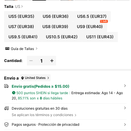
Talla
US
US5
(EUR35)
US6
(EUR36)
US6.5
(EUR37)
5 left
US7
(EUR38)
US8
(EUR39)
US9
(EUR40)
US9.5
(EUR41)
US10.5
(EUR42)
US11
(EUR43)
Guía de Tallas
Cantidad:
Envío a
United States
Envío gratis(Pedidos ≥ $15.00)
500 puntos SHEIN si llega tarde
Entrega estimada:
Ago 14 - Ago
20,
85.11% son ≤
8
días hábiles
Devoluciones gratuitas en 30 días
Se aplican los términos y condiciones
Pagos seguros · Protección de privacidad