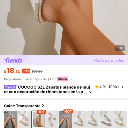
1/10
18
-11%
$
.53
$20.80
Paga ahora, o en 4 pagos de $4.63
CUCCOO SZL Zapatos planos de muj
4.91
(
1000+
)
er con decoración de rhinestones en la p
unta, glamorosos, de PVC y tira ajustabl
e, en color beige, para vacaciones de verano,
elegantes, de vuelta al colegio, para estudian
Color: Transparente
tes universitarias, para fiesta, estilo "baddie"
de , chic y hermoso, para Navidad, fiestas de
fin de año, San Valentín y salidas nocturnas.