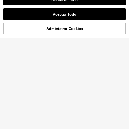
Aceptar Todo
Administrar Cookies
¡11% DE DESCUENTO!
AÑADIR A LA BOLSA