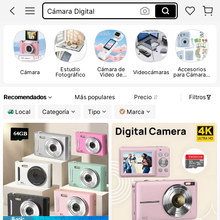
Cámara Digital
Osmo Pocket
Cámara Instantánea De Fotos
Cámara
Estudio
Cámara de
Accesorios
Cámara
Videocámaras
Fotográfico
Video de
para Cámara &
p
Deportes y
Fotos
Acción
d
Recomendados
Más populares
Precio
Filtros
Local
Categoría
Tipo
Marca