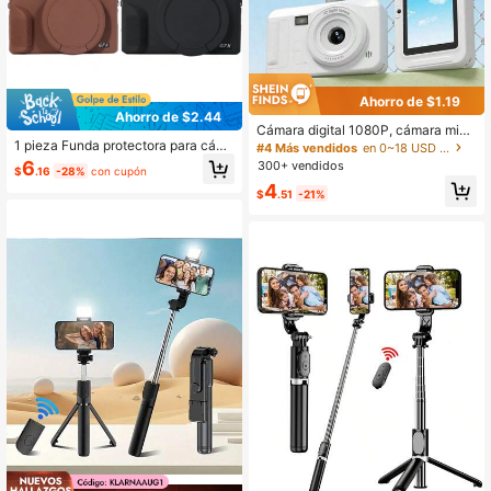
Ahorro de $1.19
Ahorro de $2.44
Cámara digital 1080P, cámara mini
1 pieza Funda protectora para cám
CCD de estilo retro para principiant
#4 Más vendidos
en 0~18 USD Cámara
ara digital G7 X Mark III, cubierta de
es, alta definición y alta resolución
6
300+ vendidos
$
.16
-28%
con cupón
silicona para cámara, bolsa para cá
de píxeles, adecuada para estudian
4
mara, accesorios para cámara, estu
tes y viajeros
$
.51
-21%
che para cámara