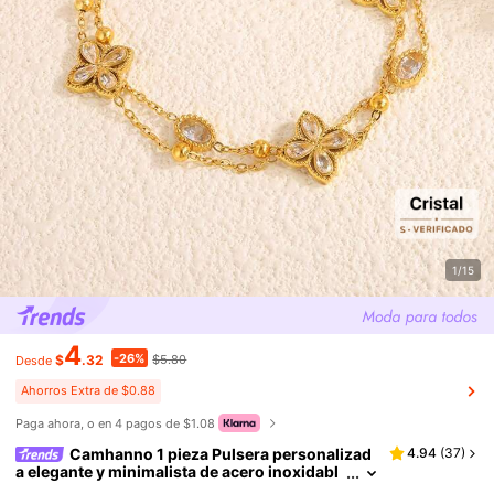
1/15
4
-26%
$
.32
$5.80
Desde
Ahorros Extra de $0.88
Paga ahora, o en 4 pagos de $1.08
Camhanno 1 pieza Pulsera personalizad
4.94
(
37
)
a elegante y minimalista de acero inoxidabl
e, accesorio unisex para uso diario/vacacio