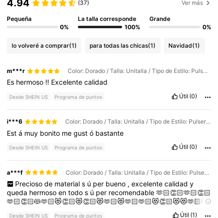
4.94
(37)
Ver más
Pequeña
La talla corresponde
Grande
0%
100%
0%
lo volveré a comprar
(1)
para todas las chicas
(1)
Navidad
(1)
m***r
Color: Dorado / Talla: Unitalla / Tipo de Estilo: Pulsera de cuentas con flores de tres o cuatro pétalos
Es
hermoso
!!
Excelente
calidad
Útil
(0)
Desde SHEIN US
Programa de puntos
i***6
Color: Dorado / Talla: Unitalla / Tipo de Estilo: Pulsera de cuentas con flores de tres o cuatro pétalos
Est
á
muy
bonito
me
gust
ó
bastante
Útil
(0)
Desde SHEIN US
Programa de puntos
a***f
Color: Dorado / Talla: Unitalla / Tipo de Estilo: Pulsera de cuentas con flores de tres o cuatro pétalos
Precioso
de
material
s
ú
per
bueno
,
excelente
calidad
y
queda
hermoso
en
todo
s
ú
per
recomendable
🫶🏻👏🏻🫶🏻👏🏻
🫶🏻👏🏻😻🫶🏻😻👏🏻😻👏🏻😻🫶🏻😻🫶🏻🫶🏻😻👏🏻😻😻🫶🏻😻
🫶🏻😻😻👏🏻😻😻👏🏻😻👏🏻😻😻😻🫶🏻😻🫶🏻🫶🏻
Útil
(1)
Desde SHEIN US
Programa de puntos