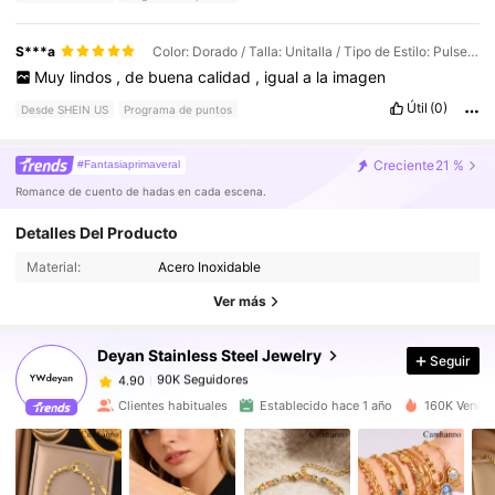
S***a
Color: Dorado / Talla: Unitalla / Tipo de Estilo: Pulsera de cuentas con flores de tres o cuatro pétalos
Muy
lindos
,
de
buena
calidad
,
igual
a
la
imagen
Útil
(0)
Desde SHEIN US
Programa de puntos
Creciente
21 %
#Fantasiaprimaveral
Romance de cuento de hadas en cada escena.
Detalles Del Producto
90K Seguidores
4.90
Material:
Acero Inoxidable
Ver más
90K Seguidores
4.90
Deyan Stainless Steel Jewelry
Seguir
90K Seguidores
4.90
t***2
pagó
Hace 1 día
Clientes habituales
Establecido hace 1 año
160K Vendid
90K Seguidores
4.90