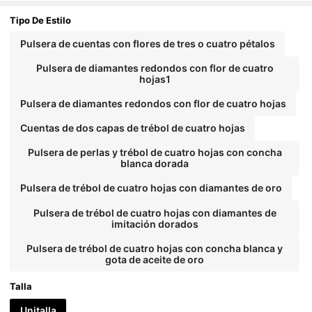
nes, accesorio de moda retro versátil, adecuado
para uso en vacaciones, fiestas, cumpleaños o c
Tipo De Estilo
omo regalo
Pulsera de cuentas con flores de tres o cuatro pétalos
Pulsera de diamantes redondos con flor de cuatro
hojas1
Pulsera de diamantes redondos con flor de cuatro hojas
Cuentas de dos capas de trébol de cuatro hojas
Pulsera de perlas y trébol de cuatro hojas con concha
blanca dorada
Pulsera de trébol de cuatro hojas con diamantes de oro
Pulsera de trébol de cuatro hojas con diamantes de
imitación dorados
Pulsera de trébol de cuatro hojas con concha blanca y
gota de aceite de oro
Talla
Unitalla