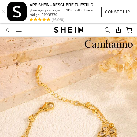
APP SHEIN - DESCUBRE TU ESTILO
×
¡Descarga y consigue un 30% de dto.!Usar el
CONSEGUIR
código: APPOFF30
(95,960)