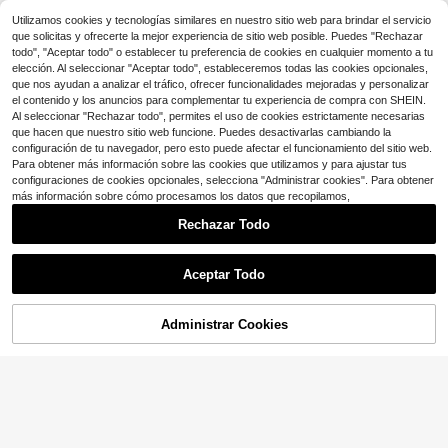
s de cobre, estilo clásico popular a
¡Casi agotado!
¡Casi agotado!
600+ vendidos
(1000+)
mericano, adecuada para decoraci
Utilizamos cookies y tecnologías similares en nuestro sitio web para brindar el servicio
3
Baja tasa de retorno
ones/regalos diarios y festivos de d
$
.20
-11%
que solicitas y ofrecerte la mejor experiencia de sitio web posible. Puedes "Rechazar
¡Casi agotado!
amas.
todo", "Aceptar todo" o establecer tu preferencia de cookies en cualquier momento a tu
elección. Al seleccionar "Aceptar todo", estableceremos todas las cookies opcionales,
que nos ayudan a analizar el tráfico, ofrecer funcionalidades mejoradas y personalizar
el contenido y los anuncios para complementar tu experiencia de compra con SHEIN.
Al seleccionar "Rechazar todo", permites el uso de cookies estrictamente necesarias
que hacen que nuestro sitio web funcione. Puedes desactivarlas cambiando la
configuración de tu navegador, pero esto puede afectar el funcionamiento del sitio web.
Para obtener más información sobre las cookies que utilizamos y para ajustar tus
configuraciones de cookies opcionales, selecciona "Administrar cookies". Para obtener
más información sobre cómo procesamos los datos que recopilamos,
Rechazar Todo
4
Ahorro de $1.54
Aceptar Todo
MDFUN Brazalete de tenis clásico
1 pieza Pulsera de barra central mó
con 3.0 circonita cúbica, enchapad
#10 Más vendidos
en Diamante Pulseras De Mujer
vil con circonita cúbica de tono dor
100+ vendidos
o en oro blanco de 18K/oro amarillo,
Administrar Cookies
800+ vendidos
(100+)
¡26% DE DESCUENTO!
AÑADIR A LA BOLSA
ado, cadena ajustable con incrusta
3
unisex, 6-9 pulgadas
$
.26
-14%
6
ciones de cristal geométrico, joyerí
$
.66
-19%
con cupón
a de acero inoxidable resistente a la
decoloración para mujer