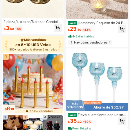
1 pieza/4 piezas/6 piezas Candelab
Homemory Paquete de 24 Po
Local
ro de cobre de estilo nórdico de luj
rtavelas de Vidrio Transparente, Por
3
23
$
.50
-8%
o, soporte para velas para decoraci
$
.50
-43%
tavelas de Té, Portavelas Vintage a
ón de mesa de boda, fiesta, cena de
Granel para Centros de Mesa, Navi
4-5 días hábiles
cumpleaños, propuesta de pareja, c
dad, Bebé
Más vendidos
ena a la luz de las velas, accesorios
1
Hay otros vendedores
en 6~10 USD Velas
de bar, decoración de Halloween y
500+ usuarios le dieron 5 estrellas
Navidad
1
Ahorro de $52.97
6
$
.10
1.5k+ vendidos
Eleva el ambiente con un set
Local
2
3
4
de 3 portavelas de vidrio azul con e
35
$
.32
-60%
fecto craquelado de 12 pulgadas, 1
0 pulgadas y 9 pulgadas. Decoració
Free Shipping