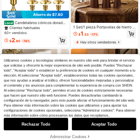
Ahorro de $7.80
Candelabros cónicos dorado
Local
1 Set/1 pieza Portavelas de hierro d
s, juego de 2/4/6 piezas, candelabr
Clientes habituales
e pie alto, base de vela de aromater
os de metal vintage adecuados par
1
60+ vendidos
$
.33
-17%
apia de estilo lujoso de Oriente Med
a centros de mesa en mesas de co
2
io, adecuado para decoración de m
medor o decoración de chimeneas
$
.80
-74%
4
Hay otros vendedores
esa de comedor/dormitorio/ambient
para fiestas de bodas.
e de cena a la luz de las velas, base
de vela de aromaterapia minimalist
a multicolor opcional, decoración d
Utilizamos cookies y tecnologías similares en nuestro sitio web para brindar el servicio
e ambiente para boda/cena a la luz
que solicitas y ofrecerte la mejor experiencia de sitio web posible. Puedes "Rechazar
de las velas/fiesta de cumpleaños,
decoración de aromaterapia sin hu
todo", "Aceptar todo" o establecer tu preferencia de cookies en cualquier momento a tu
mo, adecuado para decoración de c
elección. Al seleccionar "Aceptar todo", estableceremos todas las cookies opcionales,
entro de mesa, decoración de mesa
que nos ayudan a analizar el tráfico, ofrecer funcionalidades mejoradas y personalizar
de cena a la luz de las velas, decor
el contenido y los anuncios para complementar tu experiencia de compra con SHEIN.
ación del hogar, decoración de la h
Al seleccionar "Rechazar todo", permites el uso de cookies estrictamente necesarias
abitación, regalo para mejores amig
que hacen que nuestro sitio web funcione. Puedes desactivarlas cambiando la
os, pequeños regalos para fiesta de
configuración de tu navegador, pero esto puede afectar el funcionamiento del sitio web.
bebé, difusor de aromaterapia, mue
bles de dormitorio, coordinación de
Para obtener más información sobre las cookies que utilizamos y para ajustar tus
aniversario de boda, artesanías dec
configuraciones de cookies opcionales, selecciona "Administrar cookies". Para obtener
1
orativas, decoración de cocina, vel
más información sobre cómo procesamos los datos que recopilamos,
0
a de aromaterapia
3 Tamaños de Portavelas de
1 pieza [Aroma de Vainilla | Elegant
Local
Rechazar Todo
Aceptar Todo
Pedestal de Calabaza Blanca en C
e] Vela aromática de vainilla elegan
¡Casi agotado!
20
$
.48
-68%
apas, Portavelas de Linterna de Cal
te | Tarro redondo de cera de soja c
100+ vendidos
abaza con Acabado Desgastado pa
on acentos de purpurina | Adecuad
Administrar Cookies
6
ra Velas de Té Estándar, Decoración
o para hogar, hotel, decoración de b
$
.57
-18%