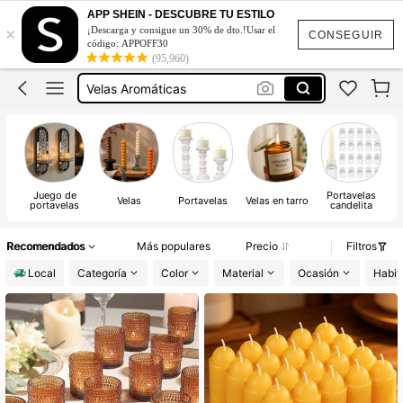
Velas
APP SHEIN - DESCUBRE TU ESTILO
×
¡Descarga y consigue un 30% de dto.!Usar el
Candelabros Para Velas
CONSEGUIR
código: APPOFF30
(95,960)
Velas Aromáticas
Velas Decorativas
Velas Para Recuerdos
Velas
Juego de
Portavelas
Velas
Portavelas
Velas en tarro
portavelas
candelita
Recomendados
Más populares
Precio
Filtros
Local
Categoría
Color
Material
Ocasión
Habit