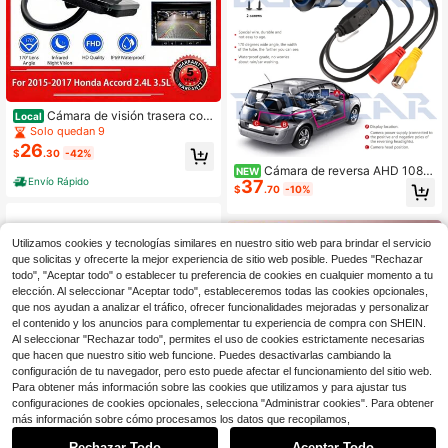
Cámara de visión trasera com
Local
patible con Accord 2014 2015 2016
Solo quedan 9
2017 Cámara de asistencia de esta
26
$
.30
-42%
cionamiento que reemplaza # 3953
Cámara de reversa AHD 1080
0-T2A-A21 39530-T2A-A31 3953
NEW
Envío Rápido
37
P para coche, vista frontal y traser
0-T2A-U110-M2
$
.70
-10%
a, lente ojo de pez 170°, Full HD, visi
ón nocturna, CVBS, cámara de resp
aldo para vehículo
Utilizamos cookies y tecnologías similares en nuestro sitio web para brindar el servicio
que solicitas y ofrecerte la mejor experiencia de sitio web posible. Puedes "Rechazar
todo", "Aceptar todo" o establecer tu preferencia de cookies en cualquier momento a tu
elección. Al seleccionar "Aceptar todo", estableceremos todas las cookies opcionales,
que nos ayudan a analizar el tráfico, ofrecer funcionalidades mejoradas y personalizar
el contenido y los anuncios para complementar tu experiencia de compra con SHEIN.
Al seleccionar "Rechazar todo", permites el uso de cookies estrictamente necesarias
que hacen que nuestro sitio web funcione. Puedes desactivarlas cambiando la
configuración de tu navegador, pero esto puede afectar el funcionamiento del sitio web.
Para obtener más información sobre las cookies que utilizamos y para ajustar tus
configuraciones de cookies opcionales, selecciona "Administrar cookies". Para obtener
Ahorro de $30.88
1
más información sobre cómo procesamos los datos que recopilamos,
Ahorro de $43.22
0
95760-A7000 Cámara de Re
Local
versa para Kia Forte Sedán 2014 2
Rechazar Todo
Aceptar Todo
Solo quedan 1