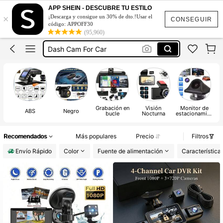
Cámara De Reversa Para Carro
APP SHEIN - DESCUBRE TU ESTILO
×
¡Descarga y consigue un 30% de dto.!Usar el
Cámara Para Carros
CONSEGUIR
código: APPOFF30
(95,960)
Pantalla Para Carro
Dash Cam For Car
Camara Para Auto
Cámara De Reversa Para Carro
Cámara Para Carros
Grabación en
Visión
Monitor de
ABS
Negro
bucle
Nocturna
estacionamien
to
Recomendados
Más populares
Precio
Filtros
Envío Rápido
Color
Fuente de alimentación
Característica