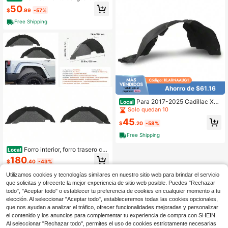
os delantero izquierdo del conducto
50
$
.99
-57%
r para Chevrolet 1500 2019-2022 8
4533746
Free Shipping
Ahorro de $61.16
Para 2017-2025 Cadillac XT5
Local
Panel Interior del Guardabarros Del
Solo quedan 10
antero Izquierdo del Conductor Ter
45
mo
$
.20
-58%
Free Shipping
Forro interior, forro trasero co
Local
mpatible con JK/JKU 2007-2018 d
180
$
.40
-43%
e 2/4 puertas, guardabarros de acer
o con estilo de montaje, cubiertas d
Envío gratis
Utilizamos cookies y tecnologías similares en nuestro sitio web para brindar el servicio
e guardabarros, resistente a los ara
que solicitas y ofrecerte la mejor experiencia de sitio web posible. Puedes "Rechazar
ñazos
todo", "Aceptar todo" o establecer tu preferencia de cookies en cualquier momento a tu
elección. Al seleccionar "Aceptar todo", estableceremos todas las cookies opcionales,
que nos ayudan a analizar el tráfico, ofrecer funcionalidades mejoradas y personalizar
el contenido y los anuncios para complementar tu experiencia de compra con SHEIN.
Al seleccionar "Rechazar todo", permites el uso de cookies estrictamente necesarias