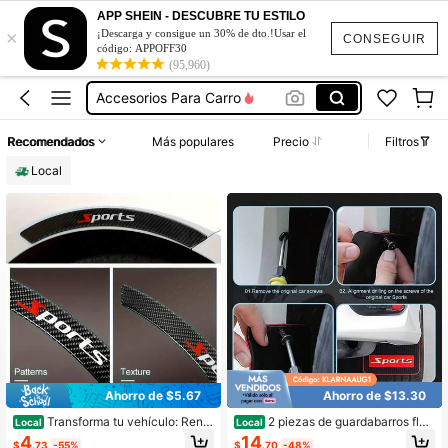
Toyota Corolla
APP SHEIN - DESCUBRE TU ESTILO
×
Honda Civic Accesorios
¡Descarga y consigue un 30% de dto.!Usar el
CONSEGUIR
código: APPOFF30
Accesorios Para Carro
(95,960)
Chevrolet Trailblazer
Rines Para Autos
Recomendados
Más populares
Precio
Filtros
Toyota Corolla
Local
Honda Civic Accesorios
Ahorro de $5.67
Ahorro de $13.30
Transforma tu vehículo: Renu
2 piezas de guardabarros flexi
Local
Local
eva tu vehículo con 4 piezas de gu
bles universales - Negro con patrón
4
14
$
.73
-55%
$
.70
-48%