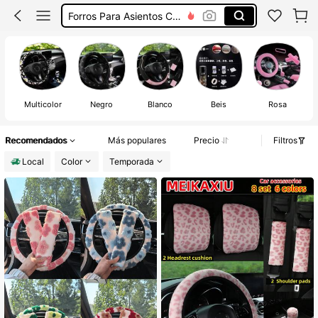
Forros Para Asientos Carro
Accesorios De Carro Mujer
Asesorio Para Carro
Accesorios Para Carro
Multicolor
Negro
Blanco
Beis
Rosa
Recomendados
Más populares
Precio
Filtros
Local
Color
Temporada