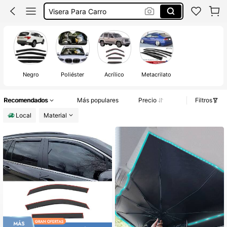
Visera Para Carro
Honda Civic Accesorios
Tapa Sol Para Carros
Parasol Para Carros
Negro
Poliéster
Acrílico
Metacrilato
Recomendados
Más populares
Precio
Filtros
Local
Material