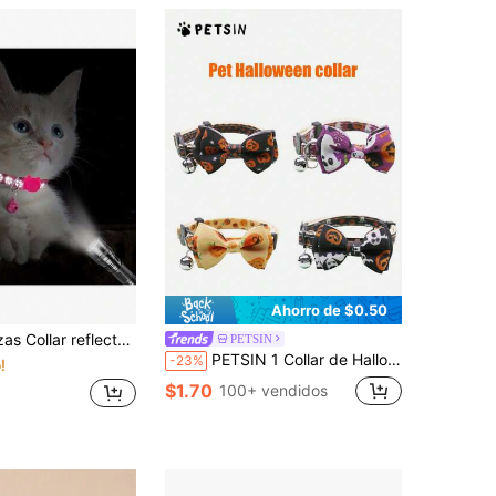
Ahorro de $0.50
ilon ajustable para mascotas, visible por la noche (Este producto no es autoluminoso, la tira reflectante reflejará la luz cuando se encuentre por la noche)
PETSIN
PETSIN 1 Collar de Halloween para mascotas con patrón de calabaza, collar ajustable para gatos con moño y campana, collar para perros para disfraz de Halloween, collar para mascotas
-23%
!
$1.70
100+ vendidos