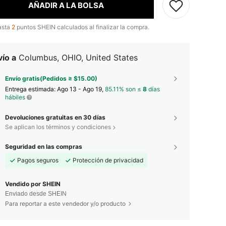
AÑADIR A LA BOLSA
asta
2
puntos SHEIN calculados al finalizar la compra.
ío a
Columbus, OHIO, United States
Envío gratis(Pedidos ≥ $15.00)
Entrega estimada:
Ago 13 - Ago 19,
85.11% son ≤
8
días
hábiles
Devoluciones gratuitas en 30 días
Se aplican los términos y condiciones
Seguridad en las compras
Pagos seguros
Protección de privacidad
Vendido por SHEIN
Enviado desde SHEIN
Para reportar a este vendedor y/o producto