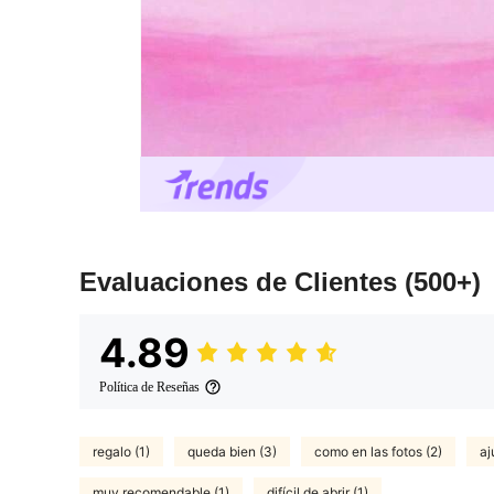
Evaluaciones de Clientes
(500+)
4.89
Política de Reseñas
regalo (1)
queda bien (3)
como en las fotos (2)
aj
muy recomendable (1)
difícil de abrir (1)