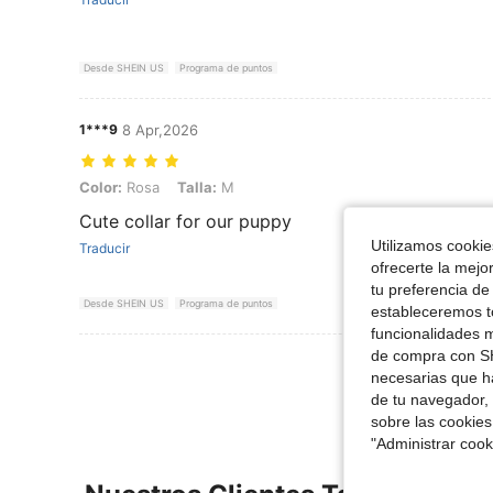
Desde SHEIN US
Programa de puntos
1***9
8 Apr,2026
Color: Rosa, Talla: M
Color:
Rosa
Talla:
M
Cute collar for our puppy
Utilizamos cookies
Traducir
ofrecerte la mejo
tu preferencia de
Desde SHEIN US
Programa de puntos
estableceremos to
funcionalidades m
de compra con SH
Ver Más Re
necesarias que h
de tu navegador, 
sobre las cookies
"Administrar coo