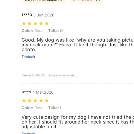
1***3
3 Jun,2026
Color: Rosa, Talla: M
Color:
Rosa
Talla:
M
Good. My dog was like “why are you taking pictu
my neck mom?” Haha. I like it though. Just like th
photo.
Traducir
Desde SHEIN US
Programa de puntos
S***l
4 Mar,2026
Color: Rosa, Talla: L
Color:
Rosa
Talla:
L
Very cute design for my dog i have not tried the c
on her it should fit around her neck since it has t
adjustable on it
Traducir