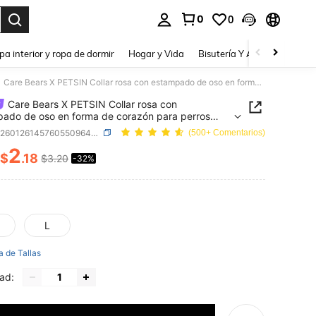
0
0
a. Press Enter to select.
pa interior y ropa de dormir
Hogar y Vida
Bisutería Y Accesorios
Be
Care Bears X PETSIN Collar rosa con estampado de oso en forma de corazón para perros mascotas
Care Bears X PETSIN Collar rosa con
ado de oso en forma de corazón para perros
tas
SKU: sp260126145760550964181
(500+ Comentarios)
2
$
.18
$3.20
-32%
ICE AND AVAILABILITY
L
a de Tallas
ad: