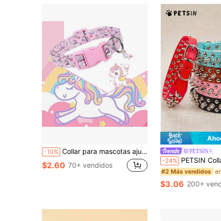
Aho
Collar para mascotas ajustable y antideslizante con hebilla de plástico, diseño lindo y de moda, duradero, con estampado de unicornio rosa y arcoíris, adecuado para perros pequeños y medianos
PETSIN
-10%
PETSIN Collar ajustable de cuero para mascotas, correa para el cuello, suministros de collar de perro de cuero PU con remaches y picos de e
-24%
$2.60
70+ vendidos
#2 Más vendidos
$3.06
200+ vend