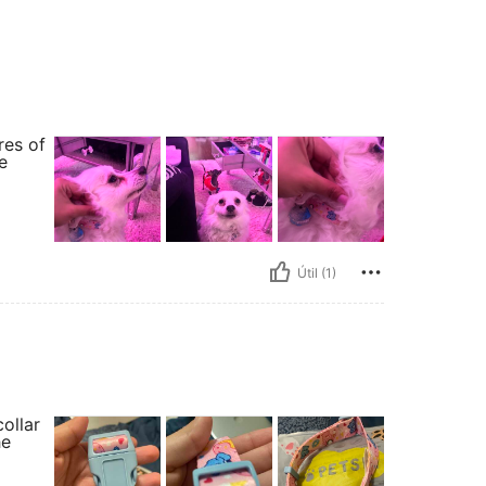
res of
e
Útil (1)
ollar
he