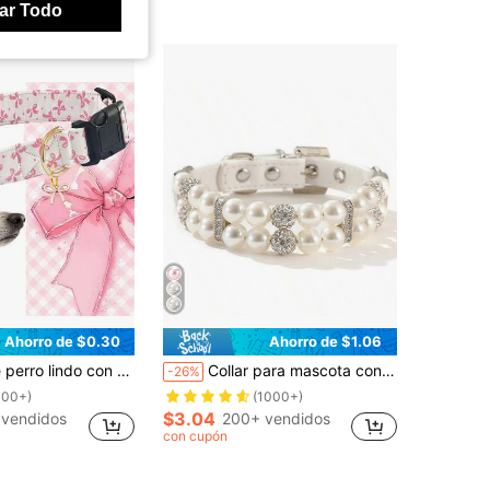
ar Todo
Ahorro de $0.30
Ahorro de $1.06
e mascota ajustable y suave con estampado de moño, adecuado para perros pequeños, medianos y grandes
Collar para mascota con perla artificial
-26%
100+)
(1000+)
$3.04
 vendidos
200+ vendidos
con cupón