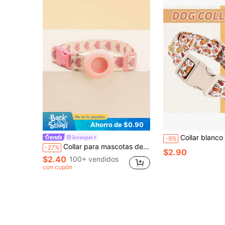
Ahorro de $0.90
Collar blanco de otoño para perro, collar ajustable de poliéster con estampado de calabaza 
loveupet
-9%
Collar para mascotas de poliéster con corazón rosa & Juego de rastreador rosa con funda protectora de silicona suave para AirTag, compatible con Apple AirTag, adecuado para perros y gatos pequeños y medianos (AirTag no incluido) (No apto para razas de perros grandes)
-27%
$2.90
$2.40
100+ vendidos
con cupón