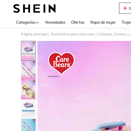
S
Use up 
Categorías
Novedades
Ofertas
Ropa de mujer
Traje
Página principal
Suministros para mascotas
Collares, Correas y
/
/