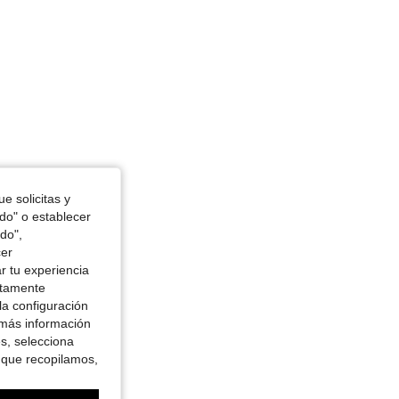
e solicitas y
odo" o establecer
do",
cer
r tu experiencia
ctamente
la configuración
 más información
es, selecciona
 que recopilamos,