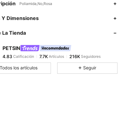
ipción
Poliamida,No,Rosa
4.83
7.7K
216K
s Y Dimensiones
 La Tienda
4.83
7.7K
216K
PETSIN
4.83
7.7K
216K
Calificación
Artículos
Seguidores
Y***i
pagó
Hace 13 horas
Todos los artículos
Seguir
4.83
7.7K
216K
4.83
7.7K
216K
4.83
7.7K
216K
4.83
7.7K
216K