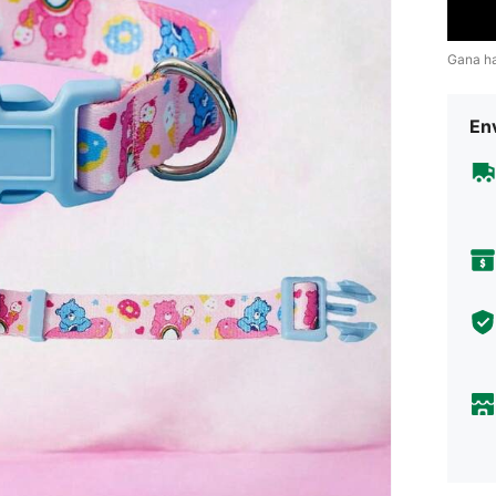
Gana h
Env